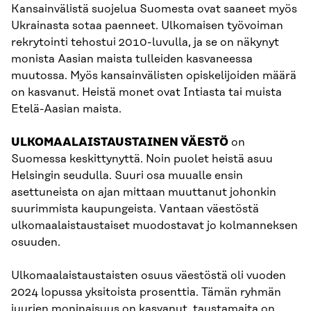
Kansainvälistä suojelua Suomesta ovat saaneet myös
Ukrainasta sotaa paenneet. Ulkomaisen työvoiman
rekrytointi tehostui 2010-luvulla, ja se on näkynyt
monista Aasian maista tulleiden kasvaneessa
muutossa. Myös kansainvälisten opiskelijoiden määrä
on kasvanut. Heistä monet ovat Intiasta tai muista
Etelä-Aasian maista.
ULKOMAALAISTAUSTAINEN VÄESTÖ
on
Suomessa keskittynyttä. Noin puolet heistä asuu
Helsingin seudulla. Suuri osa muualle ensin
asettuneista on ajan mittaan muuttanut johonkin
suurimmista kaupungeista. Vantaan väestöstä
ulkomaalaistaustaiset muodostavat jo kolmanneksen
osuuden.
Ulkomaalaistaustaisten osuus väestöstä oli vuoden
2024 lopussa yksitoista prosenttia. Tämän ryhmän
juurien moninaisuus on kasvanut, taustamaita on