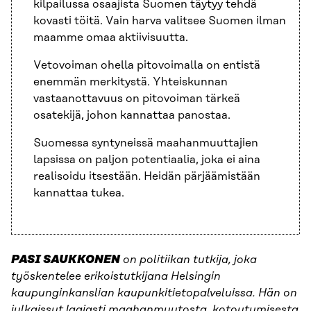
kilpailussa osaajista Suomen täytyy tehdä
kovasti töitä. Vain harva valitsee Suomen ilman
maamme omaa aktiivisuutta.
Vetovoiman ohella pitovoimalla on entistä
enemmän merkitystä. Yhteiskunnan
vastaanottavuus on pitovoiman tärkeä
osatekijä, johon kannattaa panostaa.
Suomessa syntyneissä maahanmuuttajien
lapsissa on paljon potentiaalia, joka ei aina
realisoidu itsestään. Heidän pärjäämistään
kannattaa tukea.
PASI SAUKKONEN
on politiikan tutkija, joka
työskentelee erikoistutkijana Helsingin
kaupunginkanslian kaupunkitietopalveluissa. Hän on
julkaissut laajasti maahanmuutosta, kotoutumisesta