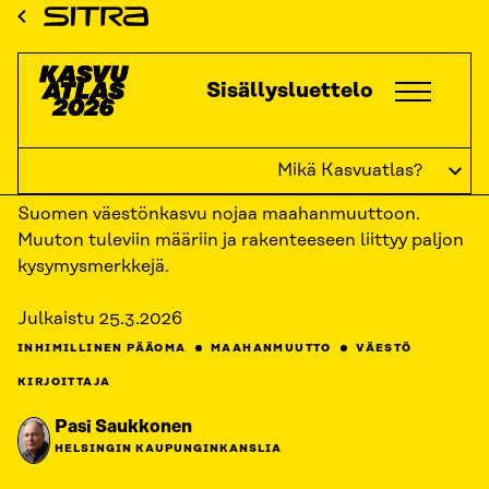
Siirry
ETUSIVU
KASVUATLAS
2026
KASVUKATSAUKSET: INHIMILLINEN
Sitra
PÄÄOMA
MUUTOSTA MOOTTORIKSI?
suoraan
sisältöön
Kasvuatlas
Sisällysluettelo
↓
TAKAISIN
Muutosta moottoriksi?
Mikä Kasvuatlas?
Suomen väestönkasvu nojaa maahanmuuttoon.
Muuton tuleviin määriin ja rakenteeseen liittyy paljon
kysymysmerkkejä.
Julkaistu
25.3.2026
INHIMILLINEN PÄÄOMA
MAAHANMUUTTO
VÄESTÖ
KIRJOITTAJA
Pasi Saukkonen
HELSINGIN KAUPUNGINKANSLIA