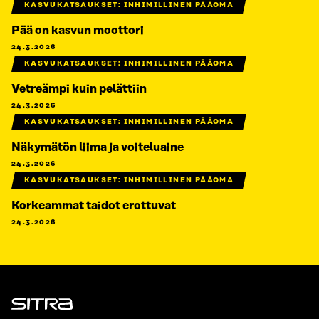
KASVUKATSAUKSET: INHIMILLINEN PÄÄOMA
Pää on kasvun moottori
24.3.2026
KASVUKATSAUKSET: INHIMILLINEN PÄÄOMA
Vetreämpi kuin pelättiin
24.3.2026
KASVUKATSAUKSET: INHIMILLINEN PÄÄOMA
Näkymätön liima ja voiteluaine
24.3.2026
KASVUKATSAUKSET: INHIMILLINEN PÄÄOMA
Korkeammat taidot erottuvat
24.3.2026
Sitra