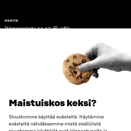
OSOITE
Itämerenkatu 11-13, PL 160,
00181 Helsinki
Saapumisohjeet
Y-TUNNUS
0202132-3
PUHELIN
+358 294 618 991
SÄHKÖPOSTI
etunimi.sukunimi@sitra.fi
sitra@sitra.fi
Maistuiskos keksi?
Sivustomme käyttää evästeitä. Käytämme
SITRA SOSIAALISESSA MEDIASSA
evästeitä nähdäksemme mistä sisällöistä