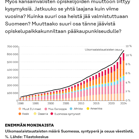
Myös kansainvälisten opiskelijoiden muuttoon liittyy
kysymyksiä. Jatkuuko se yhtä laajana kuin viime
vuosina? Kuinka suuri osa heistä jää valmistuttuaan
Suomeen? Muuttaako suuri osa tänne jäävistä
opiskelupaikkakunniltaan pääkaupunkiseudulle?
ENEMMÄN MONINAISTA
Ulkomaalaistaustaisten määrä Suomessa, syntyperä ja osuus väestöstä,
%. Lähde: Tilastokeskus