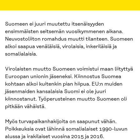
Suomeen ei juuri muutettu itsenäisyyden
ensimmäisten seitsemän vuosikymmenen aikana.
Neuvostoliiton romahdus muutti tilanteen. Suomeen
alkoi saapua venäläisiä, virolaisia, inkeriläisiä ja
somalialaisia.
Virolaisten muutto Suomeen voimistui maan liityttyä
Euroopan unionin jäseneksi. Kiinnostus Suomea
kohtaan alkoi kuitenkin pian hiipua. EU:n muiden
jäsenmaiden kansalaisia Suomi ei ole juuri
kiinnostanut. Työperusteinen muutto Suomeen oli
pitkään vähäistä.
Myös turvapaikanhakijoita on saapunut vähän.
Poikkeuksia ovat lähinnä somalialaiset 1990-luvun
alussa ja irakilaiset vuosina 2015 ja 2016.