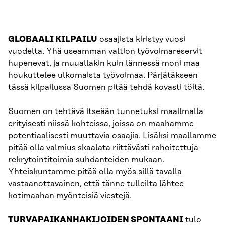
GLOBAALI KILPAILU
osaajista kiristyy vuosi
vuodelta. Yhä useamman valtion työvoimareservit
hupenevat, ja muuallakin kuin lännessä moni maa
houkuttelee ulkomaista työvoimaa. Pärjätäkseen
tässä kilpailussa Suomen pitää tehdä kovasti töitä.
Suomen on tehtävä itseään tunnetuksi maailmalla
erityisesti niissä kohteissa, joissa on maahamme
potentiaalisesti muuttavia osaajia. Lisäksi maallamme
pitää olla valmius skaalata riittävästi rahoitettuja
rekrytointitoimia suhdanteiden mukaan.
Yhteiskuntamme pitää olla myös sillä tavalla
vastaanottavainen, että tänne tulleilta lähtee
kotimaahan myönteisiä viestejä.
TURVAPAIKANHAKIJOIDEN SPONTAANI
tulo