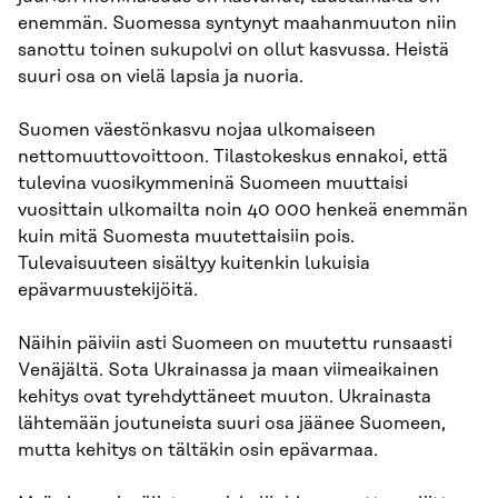
enemmän. Suomessa syntynyt maahanmuuton niin
sanottu toinen sukupolvi on ollut kasvussa. Heistä
suuri osa on vielä lapsia ja nuoria.
Suomen väestönkasvu nojaa ulkomaiseen
nettomuuttovoittoon. Tilastokeskus ennakoi, että
tulevina vuosikymmeninä Suomeen muuttaisi
vuosittain ulkomailta noin 40 000 henkeä enemmän
kuin mitä Suomesta muutettaisiin pois.
Tulevaisuuteen sisältyy kuitenkin lukuisia
epävarmuustekijöitä.
Näihin päiviin asti Suomeen on muutettu runsaasti
Venäjältä. Sota Ukrainassa ja maan viimeaikainen
kehitys ovat tyrehdyttäneet muuton. Ukrainasta
lähtemään joutuneista suuri osa jäänee Suomeen,
mutta kehitys on tältäkin osin epävarmaa.