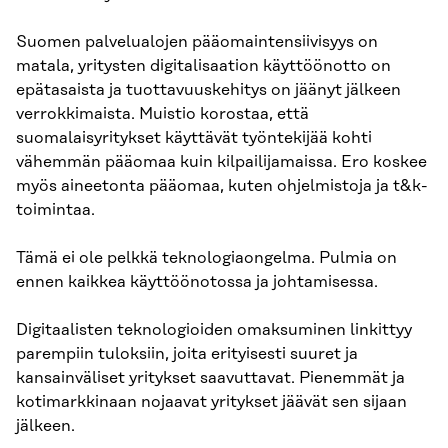
Suomen palvelualojen pääomaintensiivisyys on
matala, yritysten digitalisaation käyttöönotto on
epätasaista ja tuottavuuskehitys on jäänyt jälkeen
verrokkimaista. Muistio korostaa, että
suomalaisyritykset käyttävät työntekijää kohti
vähemmän pääomaa kuin kilpailijamaissa. Ero koskee
myös aineetonta pääomaa, kuten ohjelmistoja ja t&k-
toimintaa.
Tämä ei ole pelkkä teknologiaongelma. Pulmia on
ennen kaikkea käyttöönotossa ja johtamisessa.
Digitaalisten teknologioiden omaksuminen linkittyy
parempiin tuloksiin, joita erityisesti suuret ja
kansainväliset yritykset saavuttavat. Pienemmät ja
kotimarkkinaan nojaavat yritykset jäävät sen sijaan
jälkeen.