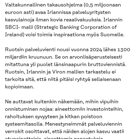
Valtakunnallinen takausohjelma (0,5 miljoonaan
euroon asti) avaa Irlannissa palveluyritysten
kasvulainoja ilman kovia reaalivakuuksia. Irlannin
SBCI- malli (Strategic Banking Corporation of
Ireland) voisi toimia inspiraationa myös Suomelle.
Ruotsin palveluvienti nousi vuonna 2024 lähes 1300
miljardiin kruunuun. Se on arvonlisäperusteisesti
mitattuna yli puolet länsinaapurin bruttoviennistä.
Ruotsin, Irlannin ja Viron mallien tarkastelu ei
tarkoita sitä, että niitä pitäisi ryhtyä sellaisenaan
kopioimaan.
Ne auttavat kuitenkin näkemään, mihin vipuihin
onnistuminen nojaa: aineettomiin investointeihin,
rahoituksen syvyyteen ja kitkan poistoon
systeemitasolla. Menestyneimmät palveluviennin
verrokit osoittavat, että näiden alojen kasvu vaatii