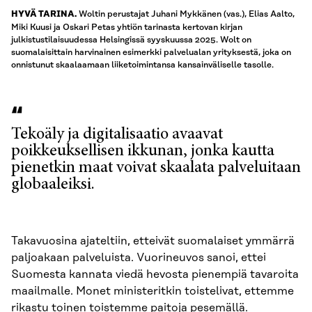
Woltin perustajat Juhani Mykkänen (vas.), Elias Aalto,
HYVÄ TARINA.
Miki Kuusi ja Oskari Petas yhtiön tarinasta kertovan kirjan
julkistustilaisuudessa Helsingissä syyskuussa 2025. Wolt on
suomalaisittain harvinainen esimerkki palvelualan yrityksestä, joka on
onnistunut skaalaamaan liiketoimintansa kansainväliselle tasolle.
Tekoäly ja digitalisaatio avaavat
poikkeuksellisen ikkunan, jonka kautta
pienetkin maat voivat skaalata palveluitaan
globaaleiksi.
Takavuosina ajateltiin, etteivät suomalaiset ymmärrä
paljoakaan palveluista. Vuorineuvos sanoi, ettei
Suomesta kannata viedä hevosta pienempiä tavaroita
maailmalle. Monet ministeritkin toistelivat, ettemme
rikastu toinen toistemme paitoja pesemällä.