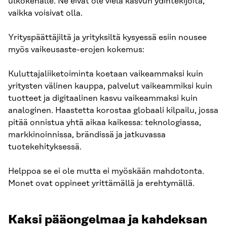
ulkokehälle. Ne eivät ole vielä kasvun ydintekijöitä,
vaikka voisivat olla.
Yrityspäättäjiltä ja yrityksiltä kysyessä esiin nousee
myös vaikeusaste-erojen kokemus:
Kuluttajaliiketoiminta koetaan vaikeammaksi kuin
yritysten välinen kauppa, palvelut vaikeammiksi kuin
tuotteet ja digitaalinen kasvu vaikeammaksi kuin
analoginen. Haastetta korostaa globaali kilpailu, jossa
pitää onnistua yhtä aikaa kaikessa: teknologiassa,
markkinoinnissa, brändissä ja jatkuvassa
tuotekehityksessä.
Helppoa se ei ole mutta ei myöskään mahdotonta.
Monet ovat oppineet yrittämällä ja erehtymällä.
Kaksi pääongelmaa ja kahdeksan