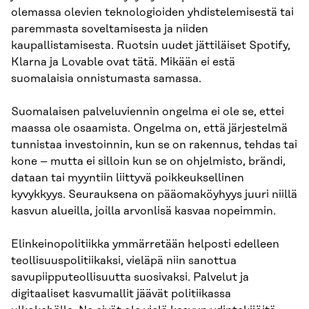
olemassa olevien teknologioiden yhdistelemisestä tai
paremmasta soveltamisesta ja niiden
kaupallistamisesta. Ruotsin uudet jättiläiset Spotify,
Klarna ja Lovable ovat tätä. Mikään ei estä
suomalaisia onnistumasta samassa.
Suomalaisen palveluviennin ongelma ei ole se, ettei
maassa ole osaamista. Ongelma on, että järjestelmä
tunnistaa investoinnin, kun se on rakennus, tehdas tai
kone – mutta ei silloin kun se on ohjelmisto, brändi,
dataan tai myyntiin liittyvä poikkeuksellinen
kyvykkyys. Seurauksena on pääomaköyhyys juuri niillä
kasvun alueilla, joilla arvonlisä kasvaa nopeimmin.
Elinkeinopolitiikka ymmärretään helposti edelleen
teollisuuspolitiikaksi, vieläpä niin sanottua
savupiipputeollisuutta suosivaksi. Palvelut ja
digitaaliset kasvumallit jäävät politiikassa