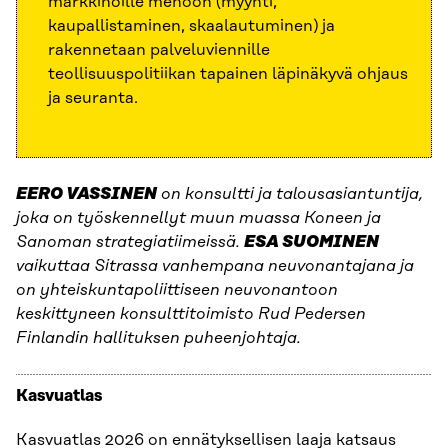
markkinoille menoon (myynti,
kaupallistaminen, skaalautuminen) ja
rakennetaan palveluviennille
teollisuuspolitiikan tapainen läpinäkyvä ohjaus
ja seuranta.
EERO VASSINEN
on konsultti ja talousasiantuntija,
joka on työskennellyt muun muassa Koneen ja
Sanoman strategiatiimeissä.
ESA SUOMINEN
vaikuttaa Sitrassa vanhempana neuvonantajana ja
on yhteiskuntapoliittiseen neuvonantoon
keskittyneen konsulttitoimisto Rud Pedersen
Finlandin hallituksen puheenjohtaja.
Kasvuatlas
Kasvuatlas 2026 on ennätyksellisen laaja katsaus