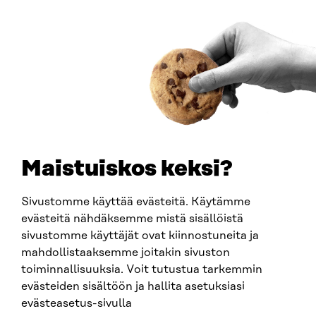
00181 Helsinki
Saapumisohjeet
Y-TUNNUS
0202132-3
PUHELIN
+358 294 618 991
SÄHKÖPOSTI
etunimi.sukunimi@sitra.fi
sitra@sitra.fi
Maistuiskos keksi?
Sivustomme käyttää evästeitä. Käytämme
SITRA SOSIAALISESSA MEDIASSA
evästeitä nähdäksemme mistä sisällöistä
sivustomme käyttäjät ovat kiinnostuneita ja
LinkedIn
mahdollistaaksemme joitakin sivuston
Instagram
toiminnallisuuksia. Voit tutustua tarkemmin
YouTube
evästeiden sisältöön ja hallita asetuksiasi
evästeasetus-sivulla