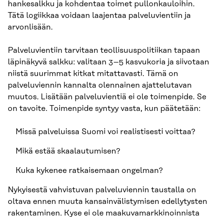
hankesalkku ja kohdentaa toimet pullonkauloihin.
Tätä logiikkaa voidaan laajentaa palveluvientiin ja
arvonlisään.
Palveluvientiin tarvitaan teollisuuspolitiikan tapaan
läpinäkyvä salkku: valitaan 3–5 kasvukoria ja siivotaan
niistä suurimmat kitkat mitattavasti. Tämä on
palveluviennin kannalta olennainen ajattelutavan
muutos. Lisätään palveluvientiä ei ole toimenpide. Se
on tavoite. Toimenpide syntyy vasta, kun päätetään:
Missä palveluissa Suomi voi realistisesti voittaa?
Mikä estää skaalautumisen?
Kuka kykenee ratkaisemaan ongelman?
Nykyisestä vahvistuvan palveluviennin taustalla on
oltava ennen muuta kansainvälistymisen edellytysten
rakentaminen. Kyse ei ole maakuvamarkkinoinnista