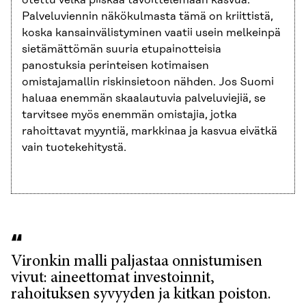
otettu velka piiskaa tavoittelemaan kasvua.
Palveluviennin näkökulmasta tämä on kriittistä,
koska kansainvälistyminen vaatii usein melkeinpä
sietämättömän suuria etupainotteisia
panostuksia perinteisen kotimaisen
omistajamallin riskinsietoon nähden. Jos Suomi
haluaa enemmän skaalautuvia palveluviejiä, se
tarvitsee myös enemmän omistajia, jotka
rahoittavat myyntiä, markkinaa ja kasvua eivätkä
vain tuotekehitystä.
Vironkin malli paljastaa onnistumisen
vivut: aineettomat investoinnit,
rahoituksen syvyyden ja kitkan poiston.