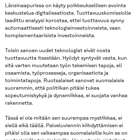
Länsinaapurissa on käyty poikkeuksellisen avointa
keskustelua digitalisaatiosta. Tuottavuuskomissiolle
laadittu analyysi korostaa, ettei tuottavuus synny
automaattisesti teknologiainvestoinneista, vaan
komplementaarisista investoinneista.
Toisin sanoen uudet teknologiat eivät nosta
tuottavuutta itsestään. Hyödyt syntyvät vasta, kun
sitä varten muutetaan työn tekemisen tapoja, eli
osaamista, työprosesseja, organisaatiota ja
toimintatapoja. Ruotsalaiset sanovat suomalaisia
suoremmin, että politiikan pitäisi tukea
sopeutumiskykyä ja dynamiikkaa, ei suojata vanhaa
rakennetta.
Tässä ei ole mitään sen suurempaa mystiikkaa, ei
siellä eikä täällä. Palveluviennin kiihdyttämisen ei
pitäisi olla sen vaikeampaa suomalaisille kuin se on