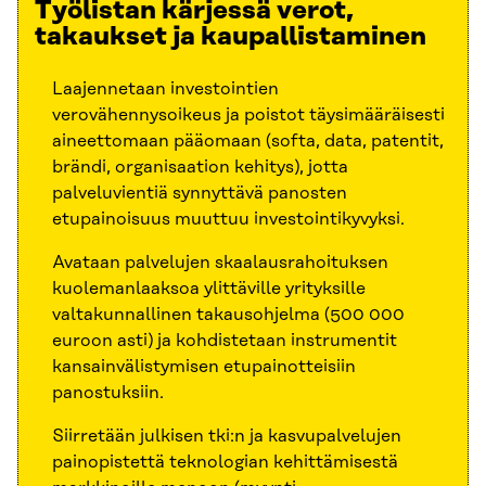
Työlistan kärjessä verot,
takaukset ja kaupallistaminen
Laajennetaan investointien
verovähennysoikeus ja poistot täysimääräisesti
aineettomaan pääomaan (softa, data, patentit,
brändi, organisaation kehitys), jotta
palveluvientiä synnyttävä panosten
etupainoisuus muuttuu investointikyvyksi.
Avataan palvelujen skaalausrahoituksen
kuolemanlaaksoa ylittäville yrityksille
valtakunnallinen takausohjelma (500 000
euroon asti) ja kohdistetaan instrumentit
kansainvälistymisen etupainotteisiin
panostuksiin.
Siirretään julkisen tki:n ja kasvupalvelujen
painopistettä teknologian kehittämisestä