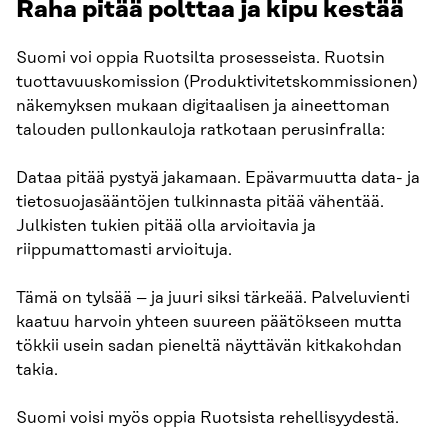
Raha pitää polttaa ja kipu kestää
Suomi voi oppia Ruotsilta prosesseista. Ruotsin
tuottavuuskomission (Produktivitetskommissionen)
näkemyksen mukaan digitaalisen ja aineettoman
talouden pullonkauloja ratkotaan perusinfralla:
Dataa pitää pystyä jakamaan. Epävarmuutta data- ja
tietosuojasääntöjen tulkinnasta pitää vähentää.
Julkisten tukien pitää olla arvioitavia ja
riippumattomasti arvioituja.
Tämä on tylsää – ja juuri siksi tärkeää. Palveluvienti
kaatuu harvoin yhteen suureen päätökseen mutta
tökkii usein sadan pieneltä näyttävän kitkakohdan
takia.
Suomi voisi myös oppia Ruotsista rehellisyydestä.