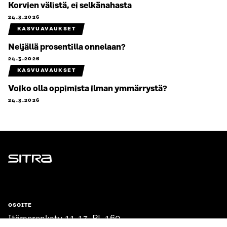
Korvien välistä, ei selkänahasta
24.3.2026
KASVUAVAUKSET
Neljällä prosentilla onnelaan?
24.3.2026
KASVUAVAUKSET
Voiko olla oppimista ilman ymmärrystä?
24.3.2026
Sitra
OSOITE
Itämerenkatu 11-13, PL 160,