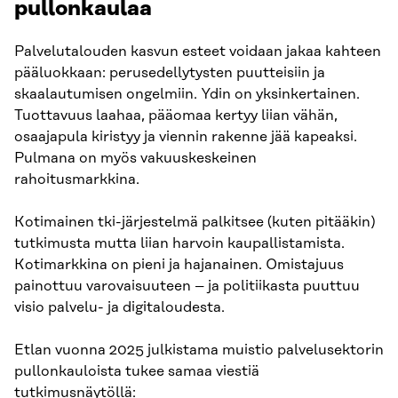
pullonkaulaa
Palvelutalouden kasvun esteet voidaan jakaa kahteen
pääluokkaan: perusedellytysten puutteisiin ja
skaalautumisen ongelmiin. Ydin on yksinkertainen.
Tuottavuus laahaa, pääomaa kertyy liian vähän,
osaajapula kiristyy ja viennin rakenne jää kapeaksi.
Pulmana on myös vakuuskeskeinen
rahoitusmarkkina.
Kotimainen tki-järjestelmä palkitsee (kuten pitääkin)
tutkimusta mutta liian harvoin kaupallistamista.
Kotimarkkina on pieni ja hajanainen. Omistajuus
painottuu varovaisuuteen – ja politiikasta puuttuu
visio palvelu- ja digitaloudesta.
Etlan vuonna 2025 julkistama muistio palvelusektorin
pullonkauloista tukee samaa viestiä
tutkimusnäytöllä: