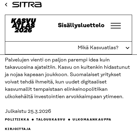
Siirry
ETUSIVU
KASVUATLAS
2026
KASVUAVAUKSET
TEKEMISTÄ
Sitra
VAILLE SUPERJUTTU
suoraan
sisältöön
Kasvuatlas
Sisällysluettelo
↓
TAKAISIN
Tekemistä vaille superjuttu
Mikä Kasvuatlas?
Palvelujen vienti on paljon parempi idea kuin
takavuosina ajateltiin. Kasvu on kuitenkin hidastunut
ja nojaa kapeaan joukkoon. Suomalaiset yritykset
voivat tehdä ihmeitä, kun uudet digitaaliset
kasvumallit tempaistaan elinkeinopolitiikan
ulkokehältä investointien arvokkaimpaan ytimeen.
Julkaistu
25.3.2026
POLITIIKKA
TALOUSKASVU
ULKOMAANKAUPPA
KIRJOITTAJA