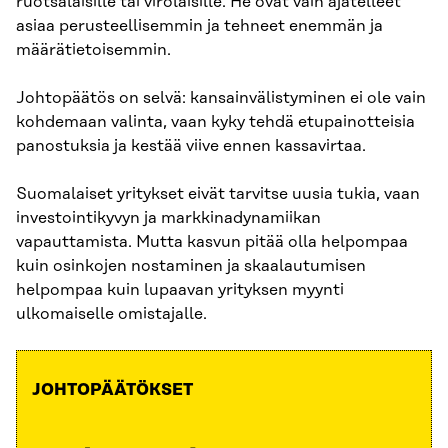
ruotsalaisille tai virolaisille. He ovat vain ajatelleet
asiaa perusteellisemmin ja tehneet enemmän ja
määrätietoisemmin.
Johtopäätös on selvä: kansainvälistyminen ei ole vain
kohdemaan valinta, vaan kyky tehdä etupainotteisia
panostuksia ja kestää viive ennen kassavirtaa.
Suomalaiset yritykset eivät tarvitse uusia tukia, vaan
investointikyvyn ja markkinadynamiikan
vapauttamista. Mutta kasvun pitää olla helpompaa
kuin osinkojen nostaminen ja skaalautumisen
helpompaa kuin lupaavan yrityksen myynti
ulkomaiselle omistajalle.
JOHTOPÄÄTÖKSET