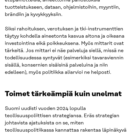
etupainotteisia, aineettomia panostuksia
tuotteistukseen, dataan, ohjelmistoihin, myyntiin,
brändiin ja kyvykkyyksiin.
Siksi rahoituksen, verotuksen ja tki-instrumenttien
täytyy kohdella aineetonta kasvua aitona ja oikeana
investointina eikä poikkeuksena. Myös mittarit ovat
tärkeitä. Jos mittari ei näe palveluja siellä, missä ne
todellisuudessa syntyvät (esimerkiksi tavaraviennin
sisällä, konsernien sisäisinä palveluina ja niin
edelleen), myös politiikka aliarvioi ne helposti.
Toimet tärkeämpiä kuin unelmat
Suomi uudisti vuoden 2024 lopulla
teollisuuspoliittisen strategiansa. Eräs strategian
johtavista ajatuksista on se, miten
teollisuuspolitiikassa kannattaa rakentaa läpinäkyvä