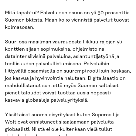
Mitä tapahtui? Palveluiden osuus on yli 50 prosenttia
Suomen bkt:sta. Maan koko viennistä palvelut tuovat
kolmasosan.
Suuri osa maailman vauraudesta liikkuu rajojen yli
konttien sijaan sopimuksina, ohjelmistoina,
dataintensiivisinä palveluina, asiantuntijatyönä ja
teollisuuden palvelullistumisena. Palveluihin
liittyvällä osaamisella on suurempi rooli kuin koskaan,
jos kasvua ja hyvinvointia halutaan. Digitalisaatio on
mahdollistanut sen, että myös Suomen kaltaiset
pienet taloudet voivat tuottaa uusia nopeasti
kasvavia globaaleja palveluyrityksiä.
Yksittäiset suomalaisyritykset kuten Supercell ja
Wolt ovat onnistuneet skaalaamaan palveluita
globaalisti. Niistä ei ole kuitenkaan vielä tullut