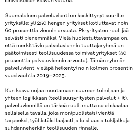
sinivalkoisen kasvun veturia.
Suomalainen palveluvienti on keskittynyt suurille
yrityksille: yli 250 hengen yritykset kotiuttavat noin
60 prosenttia viennin arvosta. Pk-yritysten rooli jää
selvästi pienemmäksi. Vielä huolestuttavampaa on,
että merkittävin palveluviennin tuottajaryhmä on
päätoimisesti teollisuudessa toimivat yritykset (40
prosenttia palveluviennin arvosta). Tämän ryhmän
palveluvienti vieläpä heikentyi noin kolmen prosentin
vuosivauhtia 2019–2023.
Kun kasvu nojaa muutamaan suureen toimijaan ja
yhteen logiikkaan (teollisuusyritysten palvelut + it),
palveluviennillä on tärkeä rooli, mutta se ei skaalaa
sellaisella tavalla, joka monipuolistaisi vientiä
tarpeeksi, työllistäisi laajasti ja loisi uusia tukijalkoja
suhdanneherkän teollisuuden rinnalle.