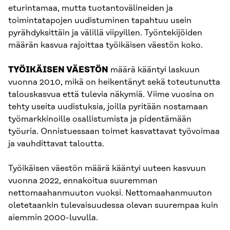
eturintamaa, mutta tuotantovälineiden ja
toimintatapojen uudistuminen tapahtuu usein
pyrähdyksittäin ja välillä viipyillen. Työntekijöiden
määrän kasvua rajoittaa työikäisen väestön koko.
TYÖIKÄISEN VÄESTÖN
määrä kääntyi laskuun
vuonna 2010, mikä on heikentänyt sekä toteutunutta
talouskasvua että tulevia näkymiä. Viime vuosina on
tehty useita uudistuksia, joilla pyritään nostamaan
työmarkkinoille osallistumista ja pidentämään
työuria. Onnistuessaan toimet kasvattavat työvoimaa
ja vauhdittavat taloutta.
Työikäisen väestön määrä kääntyi uuteen kasvuun
vuonna 2022, ennakoitua suuremman
nettomaahanmuuton vuoksi. Nettomaahanmuuton
oletetaankin tulevaisuudessa olevan suurempaa kuin
aiemmin 2000-luvulla.