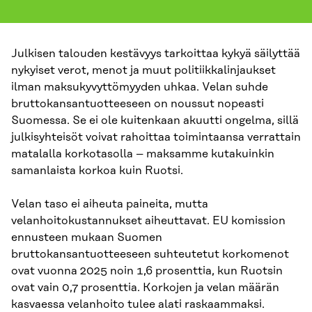
Julkisen talouden kestävyys tarkoittaa kykyä säilyttää
nykyiset verot, menot ja muut politiikkalinjaukset
ilman maksukyvyttömyyden uhkaa. Velan suhde
bruttokansantuotteeseen on noussut nopeasti
Suomessa. Se ei ole kuitenkaan akuutti ongelma, sillä
julkisyhteisöt voivat rahoittaa toimintaansa verrattain
matalalla korkotasolla – maksamme kutakuinkin
samanlaista korkoa kuin Ruotsi.
Velan taso ei aiheuta paineita, mutta
velanhoitokustannukset aiheuttavat. EU komission
ennusteen mukaan Suomen
bruttokansantuotteeseen suhteutetut korkomenot
ovat vuonna 2025 noin 1,6 prosenttia, kun Ruotsin
ovat vain 0,7 prosenttia. Korkojen ja velan määrän
kasvaessa velanhoito tulee alati raskaammaksi.