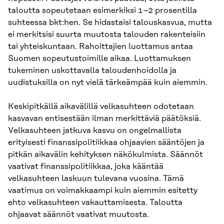
taloutta sopeutetaan esimerkiksi 1–2 prosentilla
suhteessa bkt:hen. Se hidastaisi talouskasvua, mutta
ei merkitsisi suurta muutosta talouden rakenteisiin
tai yhteiskuntaan. Rahoittajien luottamus antaa
Suomen sopeutustoimille aikaa. Luottamuksen
tukeminen uskottavalla taloudenhoidolla ja
uudistuksilla on nyt vielä tärkeämpää kuin aiemmin.
Keskipitkällä aikavälillä velkasuhteen odotetaan
kasvavan entisestään ilman merkittäviä päätöksiä.
Velkasuhteen jatkuva kasvu on ongelmallista
erityisesti finanssipolitiikkaa ohjaavien sääntöjen ja
pitkän aikavälin kehityksen näkökulmista. Säännöt
vaativat finanssipolitiikkaa, joka kääntää
velkasuhteen laskuun tulevana vuosina. Tämä
vaatimus on voimakkaampi kuin aiemmin esitetty
ehto velkasuhteen vakauttamisesta. Taloutta
ohjaavat säännöt vaativat muutosta.