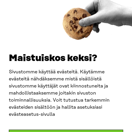
Y-TUNNUS
0202132-3
PUHELIN
+358 294 618 991
SÄHKÖPOSTI
etunimi.sukunimi@sitra.fi
sitra@sitra.fi
Maistuiskos keksi?
Sivustomme käyttää evästeitä. Käytämme
SITRA SOSIAALISESSA MEDIASSA
evästeitä nähdäksemme mistä sisällöistä
sivustomme käyttäjät ovat kiinnostuneita ja
LinkedIn
mahdollistaaksemme joitakin sivuston
Instagram
toiminnallisuuksia. Voit tutustua tarkemmin
YouTube
evästeiden sisältöön ja hallita asetuksiasi
evästeasetus-sivulla