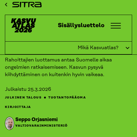
Siirry
ETUSIVU
KASVUATLAS
2026
KASVUKATSAUKSET:
Sitra
TUOTANTOPÄÄOMA
VAKAA VIELÄ TÄNÄÄN
suoraan
sisältöön
Kasvuatlas
Sisällysluettelo
↓
TAKAISIN
Vakaa vielä tänään
Mikä Kasvuatlas?
Rahoittajien luottamus antaa Suomelle aikaa
ongelmien ratkaisemiseen. Kasvun pysyvä
kiihdyttäminen on kuitenkin hyvin vaikeaa.
Julkaistu
25.3.2026
JULKINEN TALOUS
TUOTANTOPÄÄOMA
KIRJOITTAJA
Seppo Orjasniemi
VALTIOVARAINMINISTERIÖ