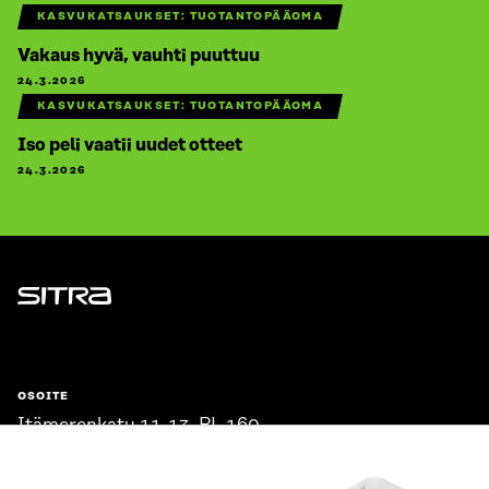
KASVUKATSAUKSET: TUOTANTOPÄÄOMA
Vakaus hyvä, vauhti puuttuu
24.3.2026
KASVUKATSAUKSET: TUOTANTOPÄÄOMA
Iso peli vaatii uudet otteet
24.3.2026
Sitra
OSOITE
Itämerenkatu 11-13, PL 160,
00181 Helsinki
Saapumisohjeet