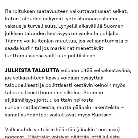
Rahoituksen saatavuuteen vaikuttavat useat seikat,
kuten talouden näkymät, yhteiskunnan rakenne,
vakaus ja turvallisuus. Lyhyellä aikavälillä Suomen
julkisen talouden kestävyys on vankalla pohjalla.
Tilanne voi kuitenkin muuttua, jos velkaantumista ei
saada kuriin tai jos markkinat menettävät
luottamuksensa valittuun politiikkaan.
JULKISTA TALOUTTA
voidaan pitää velkakestävänä,
jos velkasuhteen kasvu voidaan pysäyttää
taloudellisesti ja poliittisesti kestävin keinoin myös
taloudellisesti huonoina aikoina. Suomen
alijäämäisyys johtuu osittain heikosta
suhdannetilanteesta, mutta pääosin rakenteista –
samat suhdanteet vaikuttavat myös Ruotsiin.
Velkasuhde voitaisiin kääntää (ainakin teoriassa)
nopeasti. Päättäjät voisivat päättää, että julkista