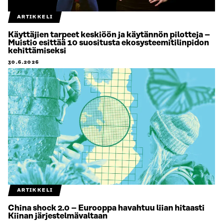
ARTIKKELI
Käyttäjien tarpeet keskiöön ja käytännön pilotteja –
Muistio esittää 10 suositusta ekosysteemitilinpidon
kehittämiseksi
30.6.2026
ARTIKKELI
China shock 2.0 – Eurooppa havahtuu liian hitaasti
Kiinan järjestelmävaltaan