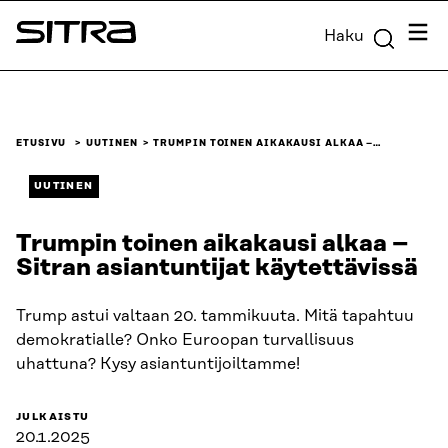
Siirry
Valik
Haku
suoraan
Sitra
sisältöön
↓
ETUSIVU
UUTINEN
TRUMPIN TOINEN AIKAKAUSI ALKAA –…
UUTINEN
Trumpin toinen aikakausi alkaa –
Sitran asiantuntijat käytettävissä
Trump astui valtaan 20. tammikuuta. Mitä tapahtuu
demokratialle? Onko Euroopan turvallisuus
uhattuna? Kysy asiantuntijoiltamme!
JULKAISTU
20.1.2025