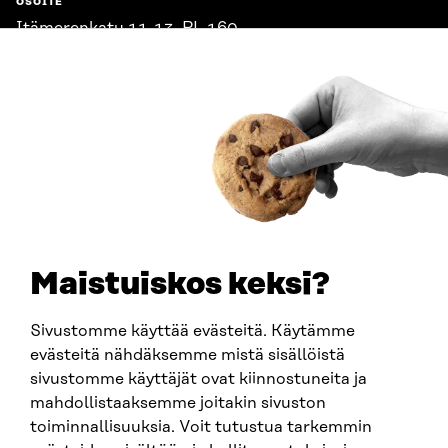
OSOITE
Itämerenkatu 11-13, PL 160,
00181 Helsinki
Saapumisohjeet
Y-TUNNUS
0202132-3
PUHELIN
+358 294 618 991
SÄHKÖPOSTI
etunimi.sukunimi@sitra.fi
sitra@sitra.fi
Maistuiskos keksi?
Sivustomme käyttää evästeitä. Käytämme
SITRA SOSIAALISESSA MEDIASSA
evästeitä nähdäksemme mistä sisällöistä
sivustomme käyttäjät ovat kiinnostuneita ja
LinkedIn
mahdollistaaksemme joitakin sivuston
Instagram
toiminnallisuuksia. Voit tutustua tarkemmin
YouTube