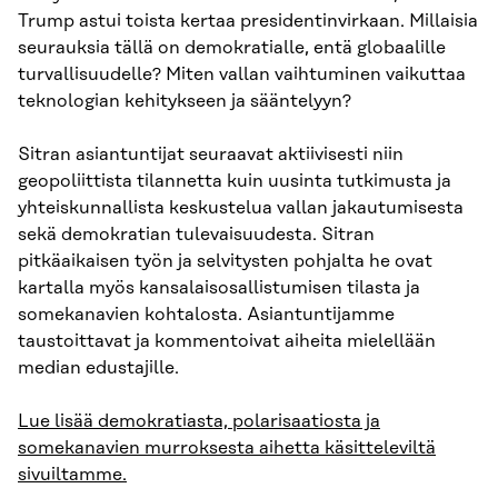
Trump astui toista kertaa presidentinvirkaan. Millaisia
seurauksia tällä on demokratialle, entä globaalille
turvallisuudelle? Miten vallan vaihtuminen vaikuttaa
teknologian kehitykseen ja sääntelyyn?
Sitran asiantuntijat seuraavat aktiivisesti niin
geopoliittista tilannetta kuin uusinta tutkimusta ja
yhteiskunnallista keskustelua vallan jakautumisesta
sekä demokratian tulevaisuudesta. Sitran
pitkäaikaisen työn ja selvitysten pohjalta he ovat
kartalla myös kansalaisosallistumisen tilasta ja
somekanavien kohtalosta. Asiantuntijamme
taustoittavat ja kommentoivat aiheita mielellään
median edustajille.
Lue lisää demokratiasta, polarisaatiosta ja
somekanavien murroksesta aihetta käsitteleviltä
sivuiltamme.