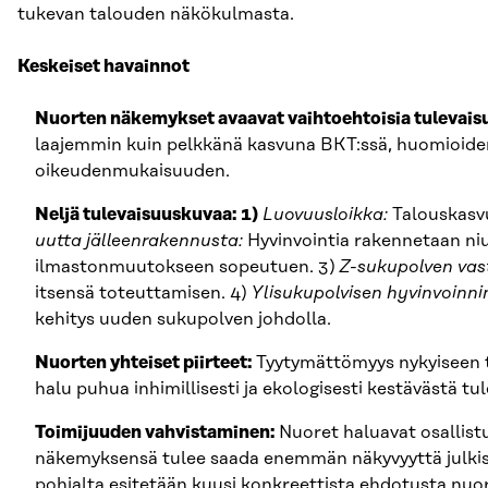
tukevan talouden näkökulmasta.
Keskeiset havainnot
Nuorten näkemykset avaavat vaihtoehtoisia tulevais
laajemmin kuin pelkkänä kasvuna BKT:ssä, huomioiden
oikeudenmukaisuuden.
Neljä tulevaisuuskuvaa: 1)
Luovuusloikka:
Talouskasvu
uutta jälleenrakennusta:
Hyvinvointia rakennetaan niu
ilmastonmuutokseen sopeutuen. 3)
Z-sukupolven vas
itsensä toteuttamisen. 4)
Ylisukupolvisen hyvinvoinnin
kehitys uuden sukupolven johdolla.
Nuorten yhteiset piirteet:
Tyytymättömyys nykyiseen ta
halu puhua inhimillisesti ja ekologisesti kestävästä t
Toimijuuden vahvistaminen:
Nuoret haluavat osallist
näkemyksensä tulee saada enemmän näkyvyyttä julkise
pohjalta esitetään kuusi konkreettista ehdotusta nuor