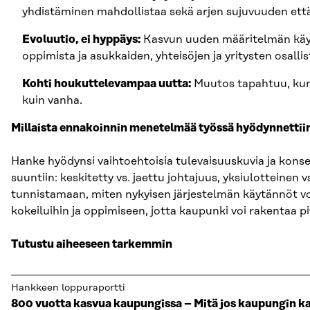
yhdistäminen mahdollistaa sekä arjen sujuvuuden että
Evoluutio, ei hyppäys:
Kasvun uuden määritelmän käyttö
oppimista ja asukkaiden, yhteisöjen ja yritysten osalli
Kohti houkuttelevampaa uutta:
Muutos tapahtuu, kun
kuin vanha.
Millaista ennakoinnin menetelmää työssä hyödynnettii
Hanke hyödynsi vaihtoehtoisia tulevaisuuskuvia ja konsep
suuntiin: keskitetty vs. jaettu johtajuus, yksiulotteine
tunnistamaan, miten nykyisen järjestelmän käytännöt v
kokeiluihin ja oppimiseen, jotta kaupunki voi rakentaa p
Tutustu aiheeseen tarkemmin
Hankkeen loppuraportti
800 vuotta kasvua kaupungissa – Mitä jos kaupungin k