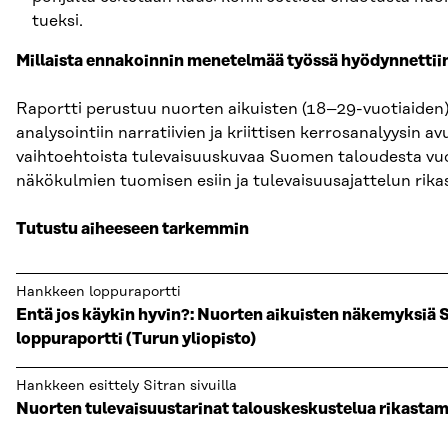
tueksi.
Millaista ennakoinnin menetelmää työssä hyödynnettii
Raportti perustuu nuorten aikuisten (18–29-vuotiaiden) k
analysointiin narratiivien ja kriittisen kerrosanalyysin a
vaihtoehtoista tulevaisuuskuvaa Suomen taloudesta vu
näkökulmien tuomisen esiin ja tulevaisuusajattelun rika
Tutustu aiheeseen tarkemmin
Hankkeen loppuraportti
Entä jos käykin hyvin?: Nuorten aikuisten näkemyksiä 
loppuraportti (Turun yliopisto)
Hankkeen esittely Sitran sivuilla
Nuorten tulevaisuustarinat talouskeskustelua rikasta