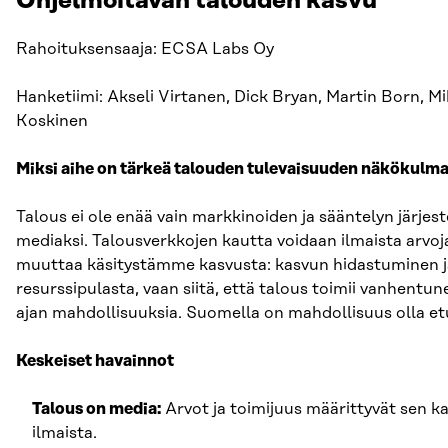
Ohjelmoitavan talouden kasvu
Rahoituksensaaja: ECSA Labs Oy
Hanketiimi: Akseli Virtanen, Dick Bryan, Martin Born, 
Koskinen
Miksi aihe on tärkeä talouden tulevaisuuden näkökulm
Talous ei ole enää vain markkinoiden ja sääntelyn järjes
mediaksi. Talousverkkojen kautta voidaan ilmaista arvoja
muuttaa käsitystämme kasvusta: kasvun hidastuminen ja
resurssipulasta, vaan siitä, että talous toimii vanhentune
ajan mahdollisuuksia. Suomella on mahdollisuus olla e
Keskeiset havainnot
Talous on media:
Arvot ja toimijuus määrittyvät sen ka
ilmaista.