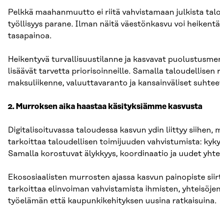
Pelkkä maahanmuutto ei riitä vahvistamaan julkista tal
työllisyys parane. Ilman näitä väestönkasvu voi heikent
tasapainoa.
Heikentyvä turvallisuustilanne ja kasvavat puolustusmen
lisäävät tarvetta priorisoinneille. Samalla taloudellisen
maksuliikenne, valuuttavaranto ja kansainväliset suhtee
2. Murroksen aika haastaa käsityksiämme kasvusta
Digitalisoituvassa taloudessa kasvun ydin liittyy siihen,
tarkoittaa taloudellisen toimijuuden vahvistumista: kykyä 
Samalla korostuvat älykkyys, koordinaatio ja uudet yh
Ekososiaalisten murrosten ajassa kasvun painopiste siir
tarkoittaa elinvoiman vahvistamista ihmisten, yhteisöje
työelämän että kaupunkikehityksen uusina ratkaisuina.