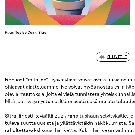
Kuva: Topias Dean, Sitra
KUUNTELE
Rohkeat ”mitä jos”-kysymykset voivat avata uusia näkökul
ohjaavat ajatteluamme. Ne voivat myös nostaa esiin hiipiv
olevia muutoksia, joita ei vielä tunnisteta yhteiskunnall
Mitä jos -kysymysten esittämisestä sekä muista taloude
Sitra järjesti keväällä 2025
rahoitushaun
selvityksille, 
tulevaisuutta uusista ja yllättävistäkin näkökulmista. 
rahoitettavaksi kuusi hanketta. Kukin hanke on valinnu