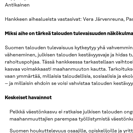
Antikainen
Hankkeen aihealueista vastasivat: Vera Järvenreuna, P
Miksi aihe on tärkeä talouden tulevaisuuden näkökulm
Suomen talouden tulevaisuus kytkeytyy yhä vahvemmin 
väheneminen, julkisen talouden kestävyysvaje ja hidas 
rahoituspohjaa. Tässä hankkeessa tarkastellaan vaihto
kasvaa voimakkaasti maahanmuuton kautta. Tarkoituksena 
vaan ymmärtää, millaisia taloudellisia, sosiaalisia ja ek
– ja millaisin ehdoin se voisi vahvistaa talouden kestävyy
Keskeiset havainnot
Pelkkä väestönkasvu ei ratkaise julkisen talouden on
maahanmuuttajien parempaa työllistymistä väestönka
Suomen houkuttelevuus osaajille, opiskelijoille ja yrittäj