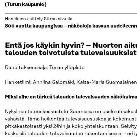
(Turun kaupunki)
Hankkeen esittely Sitran sivuilla
800 vuotta kaupungissa – näköaloja kasvun uudelleenm
Entä jos käykin hyvin? – Nuorten a
talouden toivotuista tulevaisuuksis
Rahoituksensaaja: Turun yliopisto
Hanketiimi: Anniina Salomäki, Kaisa-Maria Suomalainen
Miksi aihe on tärkeä talouden tulevaisuuden näkökulm
Nykyinen talouskeskustelu Suomessa on usein uhkakeskei
vähäistä. Tämä heikentää tulevaisuususkoa ja kokemusta
pitkäkestoisesti yksilöihin ja koko yhteiskuntaan. Selvi
keskeisiä talouden tulevaisuuden rakentamisessa – erity