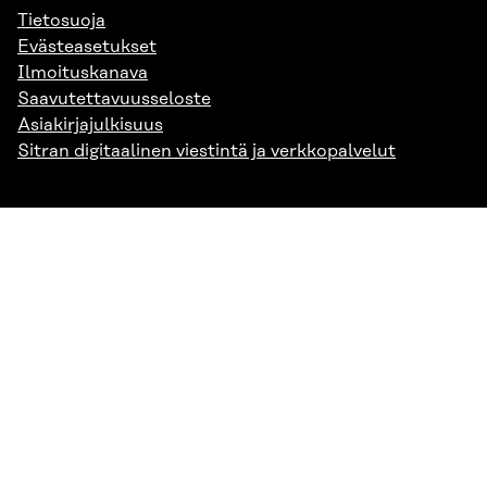
Tietosuoja
Evästeasetukset
Ilmoituskanava
Saavutettavuusseloste
Asiakirjajulkisuus
Sitran digitaalinen viestintä ja verkkopalvelut