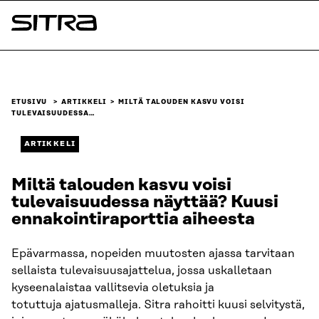
Siirry
suoraan
Sitra
sisältöön
↓
ETUSIVU
ARTIKKELI
MILTÄ TALOUDEN KASVU VOISI
TULEVAISUUDESSA…
ARTIKKELI
Miltä talouden kasvu voisi
tulevaisuudessa näyttää? Kuusi
ennakointiraporttia aiheesta
Epävarmassa, nopeiden muutosten ajassa tarvitaan
sellaista tulevaisuusajattelua, jossa uskalletaan
kyseenalaistaa vallitsevia oletuksia ja
totuttuja ajatusmalleja. Sitra rahoitti kuusi selvitystä,