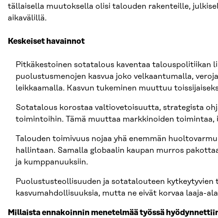
tällaisella muutoksella olisi talouden rakenteille, julkise
aikavälillä.
Keskeiset havainnot
Pitkäkestoinen sotatalous kaventaa talouspolitiikan 
puolustusmenojen kasvua joko velkaantumalla, veroja 
leikkaamalla. Kasvun tukeminen muuttuu toissijaiseksi
Sotatalous korostaa valtiovetoisuutta, strategista ohj
toimintoihin. Tämä muuttaa markkinoiden toimintaa, i
Talouden toimivuus nojaa yhä enemmän huoltovarmuute
hallintaan. Samalla globaalin kaupan murros pakott
ja kumppanuuksiin.
Puolustusteollisuuden ja sotatalouteen kytkeytyvien 
kasvumahdollisuuksia, mutta ne eivät korvaa laaja-al
Millaista ennakoinnin menetelmää työssä hyödynnettii