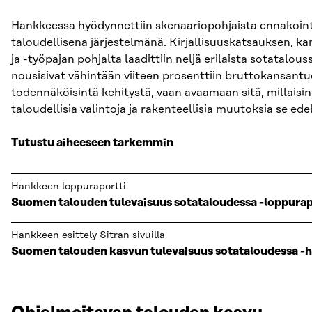
Hankkeessa hyödynnettiin skenaariopohjaista ennakointia
taloudellisena järjestelmänä. Kirjallisuuskatsauksen, kan
ja -työpajan pohjalta laadittiin neljä erilaista sotatal
nousisivat vähintään viiteen prosenttiin bruttokansant
todennäköisintä kehitystä, vaan avaamaan sitä, millaisin e
taloudellisia valintoja ja rakenteellisia muutoksia se edel
Tutustu aiheeseen tarkemmin
Hankkeen loppuraportti
Suomen talouden tulevaisuus sotataloudessa -loppurap
Hankkeen esittely Sitran sivuilla
Suomen talouden kasvun tulevaisuus sotataloudessa -