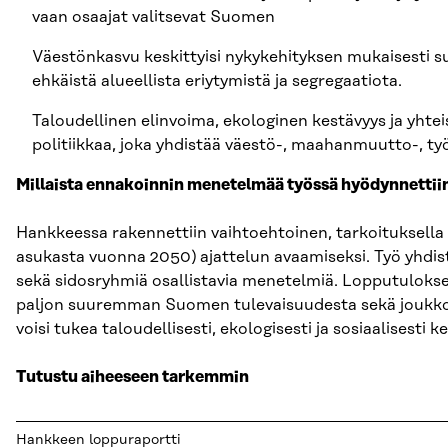
vaan osaajat valitsevat Suomen
Väestönkasvu keskittyisi nykykehityksen mukaisesti s
ehkäistä alueellista eriytymistä ja segregaatiota.
Taloudellinen elinvoima, ekologinen kestävyys ja yhte
politiikkaa, joka yhdistää väestö-, maahanmuutto-, työ
Millaista ennakoinnin menetelmää työssä hyödynnettii
Hankkeessa rakennettiin vaihtoehtoinen, tarkoituksell
asukasta vuonna 2050) ajattelun avaamiseksi. Työ yhdisti
sekä sidosryhmiä osallistavia menetelmiä. Lopputulokse
paljon suuremman Suomen tulevaisuudesta sekä joukko 
voisi tukea taloudellisesti, ekologisesti ja sosiaalisesti 
Tutustu aiheeseen tarkemmin
Hankkeen loppuraportti