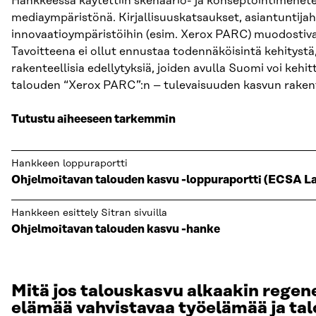
Hankkeessa käytettiin skenaario- ja konseptointimenetel
mediaympäristönä. Kirjallisuuskatsaukset, asiantuntijaha
innovaatioympäristöihin (esim. Xerox PARC) muodostivat
Tavoitteena ei ollut ennustaa todennäköisintä kehityst
rakenteellisia edellytyksiä, joiden avulla Suomi voi keh
talouden “Xerox PARC”:n – tulevaisuuden kasvun raken
Tutustu aiheeseen tarkemmin
Hankkeen loppuraportti
Ohjelmoitavan talouden kasvu -loppuraportti (ECSA L
Hankkeen esittely Sitran sivuilla
Ohjelmoitavan talouden kasvu -hanke
Mitä jos talouskasvu alkaakin regen
elämää vahvistavaa työelämää ja tal