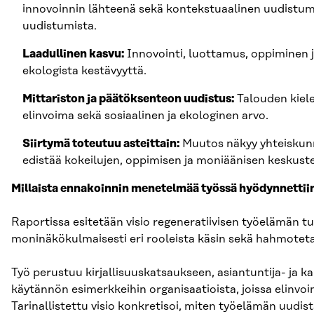
innovoinnin lähteenä sekä kontekstuaalinen uudistumi
uudistumista.
Laadullinen kasvu:
Innovointi, luottamus, oppiminen ja
ekologista kestävyyttä.
Mittariston ja päätöksenteon uudistus:
Talouden kiele
elinvoima sekä sosiaalinen ja ekologinen arvo.
Siirtymä toteutuu asteittain:
Muutos näkyy yhteiskunnas
edistää kokeilujen, oppimisen ja moniäänisen keskuste
Millaista ennakoinnin menetelmää työssä hyödynnettii
Raportissa esitetään visio regeneratiivisen työelämän tu
moninäkökulmaisesti eri rooleista käsin sekä hahmotet
Työ perustuu kirjallisuuskatsaukseen, asiantuntija- ja k
käytännön esimerkkeihin organisaatioista, joissa elinvoi
Tarinallistettu visio konkretisoi, miten työelämän uudis