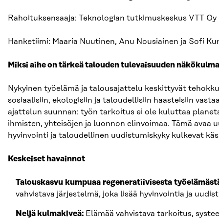
Rahoituksensaaja: Teknologian tutkimuskeskus VTT Oy
Hanketiimi: Maaria Nuutinen, Anu Nousiainen ja Sofi Kur
Miksi aihe on tärkeä talouden tulevaisuuden näkökulm
Nykyinen työelämä ja talousajattelu keskittyvät tehokkuu
sosiaalisiin, ekologisiin ja taloudellisiin haasteisiin v
ajattelun suunnan: työn tarkoitus ei ole kuluttaa planetaa
ihmisten, yhteisöjen ja luonnon elinvoimaa. Tämä avaa
hyvinvointi ja taloudellinen uudistumiskyky kulkevat käs
Keskeiset havainnot
Talouskasvu kumpuaa regeneratiivisesta työelämäst
vahvistava järjestelmä, joka lisää hyvinvointia ja uudi
Neljä kulmakiveä:
Elämää vahvistava tarkoitus, syste