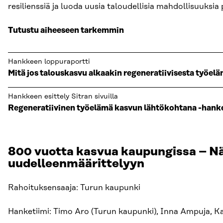
resilienssiä ja luoda uusia taloudellisia mahdollisuuksia p
Tutustu aiheeseen tarkemmin
Hankkeen loppuraportti
Mitä jos talouskasvu alkaakin regeneratiivisesta työel
Hankkeen esittely Sitran sivuilla
Regeneratiivinen työelämä kasvun lähtökohtana -hank
800 vuotta kasvua kaupungissa – N
uudelleenmäärittelyyn
Rahoituksensaaja: Turun kaupunki
Hanketiimi: Timo Aro (Turun kaupunki), Inna Ampuja, Ka