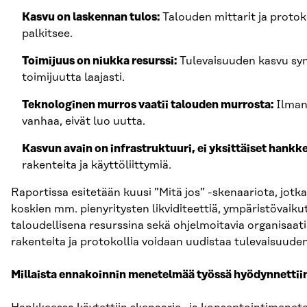
Kasvu on laskennan tulos:
Talouden mittarit ja protok
palkitsee.
Toimijuus on niukka resurssi:
Tulevaisuuden kasvu synt
toimijuutta laajasti.
Teknologinen murros vaatii talouden murrosta:
Ilman 
vanhaa, eivät luo uutta.
Kasvun avain on infrastruktuuri, ei yksittäiset hankke
rakenteita ja käyttöliittymiä.
Raportissa esitetään kuusi ”Mitä jos” -skenaariota, jotk
koskien mm. pienyritysten likviditeettiä, ympäristövaik
taloudellisena resurssina sekä ohjelmoitavia organisaat
rakenteita ja protokollia voidaan uudistaa tulevaisuuden 
Millaista ennakoinnin menetelmää työssä hyödynnettii