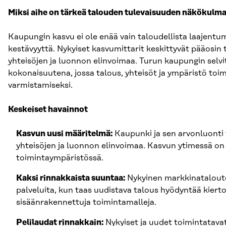
Miksi aihe on tärkeä talouden tulevaisuuden näkökulm
Kaupungin kasvu ei ole enää vain taloudellista laajentum
kestävyyttä. Nykyiset kasvumittarit keskittyvät pääosin
yhteisöjen ja luonnon elinvoimaa. Turun kaupungin selv
kokonaisuutena, jossa talous, yhteisöt ja ympäristö toi
varmistamiseksi.
Keskeiset havainnot
Kasvun uusi määritelmä:
Kaupunki ja sen arvonluonti 
yhteisöjen ja luonnon elinvoimaa. Kasvun ytimessä on
toimintaympäristössä.
Kaksi rinnakkaista suuntaa:
Nykyinen markkinataloute
palveluita, kun taas uudistava talous hyödyntää kiert
sisäänrakennettuja toimintamalleja.
Pelilaudat rinnakkain:
Nykyiset ja uudet toimintatavat