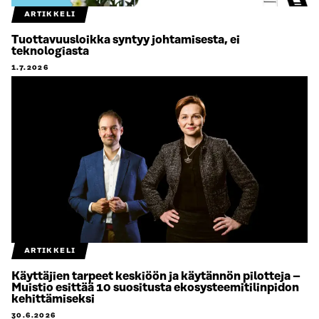
ARTIKKELI
Tuottavuusloikka syntyy johtamisesta, ei
teknologiasta
1.7.2026
ARTIKKELI
Käyttäjien tarpeet keskiöön ja käytännön pilotteja –
Muistio esittää 10 suositusta ekosysteemitilinpidon
kehittämiseksi
30.6.2026