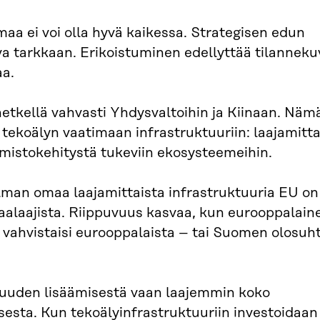
maa ei voi olla hyvä kaikessa. Strategisen edun
va tarkkaan. Erikoistuminen edellyttää tilannek
aa.
 hetkellä vahvasti Yhdysvaltoihin ja Kiinaan. Näm
i tekoälyn vaatimaan infrastruktuuriin: laajamitt
lmistokehitystä tukeviin ekosysteemeihin.
Ilman omaa laajamittaista infrastruktuuria EU on
kaalaajista. Riippuvuus kasvaa, kun eurooppalain
se vahvistaisi eurooppalaista – tai Suomen olosuh
avuuden lisäämisestä vaan laajemmin koko
sesta. Kun tekoälyinfrastruktuuriin investoidaan