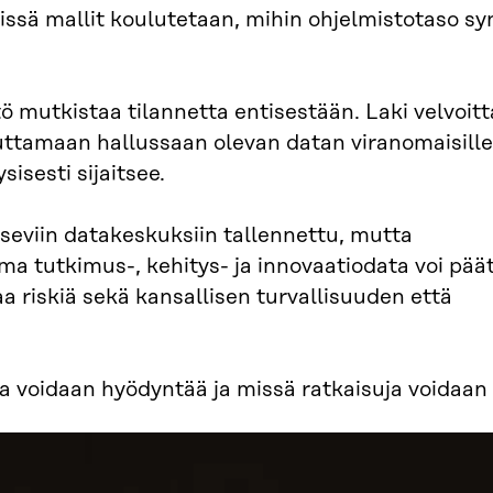
ssä mallit koulutetaan, mihin ohjelmistotaso syn
mutkistaa tilannetta entisestään. Laki velvoitt
vuttamaan hallussaan olevan datan viranomaisille
isesti sijaitsee.
tseviin datakeskuksiin tallennettu, mutta
ima tutkimus-, kehitys- ja innovaatiodata voi pää
a riskiä sekä kansallisen turvallisuuden että
aa voidaan hyödyntää ja missä ratkaisuja voidaan 