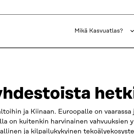
Mikä Kasvuatlas?
KKYYDEN YHDESTOISTA HETKI
hdestoista hetk
ltoihin ja Kiinaan. Euroopalle on vaarassa
lla on kuitenkin harvinainen vahvuuksien 
allinen ja kilpailukykyinen tekoälyekosyst