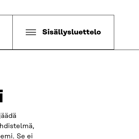
Sisällysluettelo
i
 jäädä
yhdistelmä,
eemi. Se ei