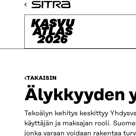
Siirry
Sitra
suoraan
Kasvuatlas
sisältöön
↓
ETUSIVU
KASVUATLAS
2026
KASVUAVAUKSET
ÄLY
TAKAISIN
Älykkyyden y
Tekoälyn kehitys keskittyy Yhdysva
käyttäjän ja maksajan rooli. Suome
jonka varaan voidaan rakentaa turv