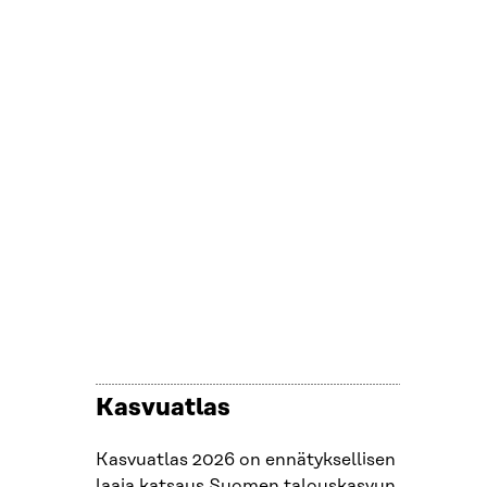
Kasvuatlas
Kasvuatlas 2026 on ennätyksellisen
laaja katsaus Suomen talouskasvun