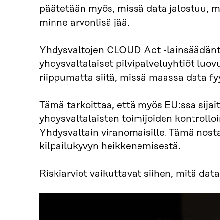
päätetään myös, missä data jalostuu, mi
minne arvonlisä jää.
Yhdysvaltojen CLOUD Act -lainsäädäntö 
yhdysvaltalaiset pilvipalveluyhtiöt luo
riippumatta siitä, missä maassa data fyys
Tämä tarkoittaa, että myös EU:ssa sijai
yhdysvaltalaisten toimijoiden kontrollo
Yhdysvaltain viranomaisille. Tämä nosta
kilpailukyvyn heikkenemisestä.
Riskiarviot vaikuttavat siihen, mitä dat