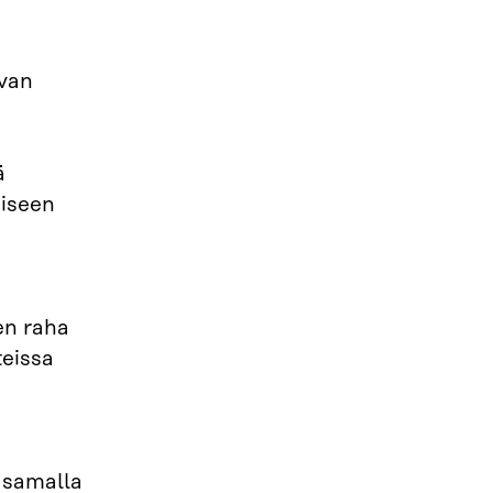
uvan
ä
aiseen
en raha
teissa
 samalla