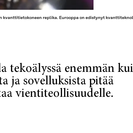
en kvanttitietokoneen replika. Eurooppa on edistynyt kvanttitekno
la tekoälyssä enemmän ku
a ja sovelluksista pitää
aa vientiteollisuudelle.