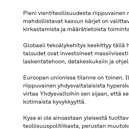
Pieni vientiteollisuudesta riippuvainen 
mahdollistavat kasvun kärjet on valitta
kirkastamista ja määrätietoista toimint
Globaali tekoälykehitys keskittyy tällä
taloudet ovat investoineet massiivisest
laskentatehoon, datakeskuksiin ja ohje
Euroopan unionissa tilanne on toinen. 
riippuvainen yhdysvaltalaisista hypers
virtaa Yhdysvaltoihin sen sijaan, että 
kotimaista kyvykkyyttä.
Kyse ei ole ainoastaan yleisestä tuott
teollisuuspolitiikasta, perustan muutok