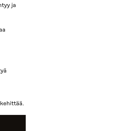
tyy ja
aa
tyä
kehittää.