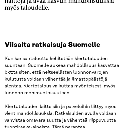
haittoja ja avaa kasvun mahdollisuuksia
myös taloudelle.
Viisaita ratkaisuja Suomelle
Kun kansantaloutta kehitetään kiertotalouden
suuntaan, Suomelle aukeaa mahdollisuus kasvattaa
bkt:ta siten, että neitseellisten luonnonvarojen
kulutusta voidaan vähentää ja ilmastopäästöjä
alentaa. Kiertotalous vaikuttaa myönteisesti myös
luonnon monimuotoisuuteen.
Kiertotalouden laitteisiin ja palveluihin liittyy myös
vientimahdollisuuksia. Ratkaisuiden avulla voidaan
vahvistaa omavaraisuutta ja vähentää riippuvuutta
tuontiraaka-aineista. Tämä parantaa