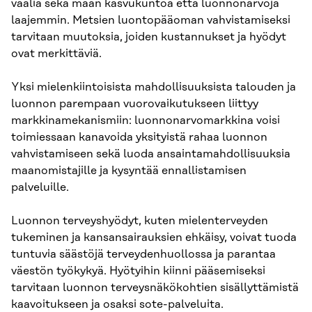
vaalia sekä maan kasvukuntoa että luonnonarvoja
laajemmin. Metsien luontopääoman vahvistamiseksi
tarvitaan muutoksia, joiden kustannukset ja hyödyt
ovat merkittäviä.
Yksi mielenkiintoisista mahdollisuuksista talouden ja
luonnon parempaan vuorovaikutukseen liittyy
markkinamekanismiin: luonnonarvomarkkina voisi
toimiessaan kanavoida yksityistä rahaa luonnon
vahvistamiseen sekä luoda ansaintamahdollisuuksia
maanomistajille ja kysyntää ennallistamisen
palveluille.
Luonnon terveyshyödyt, kuten mielenterveyden
tukeminen ja kansansairauksien ehkäisy, voivat tuoda
tuntuvia säästöjä terveydenhuollossa ja parantaa
väestön työkykyä. Hyötyihin kiinni pääsemiseksi
tarvitaan luonnon terveysnäkökohtien sisällyttämistä
kaavoitukseen ja osaksi sote-palveluita.