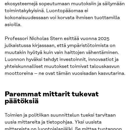
ekosysteemejä sopeutumaan muutoksiin ja säilymään
toimintakykyisinä. Luontopääomaa ei
kokonaisuudessaan voi korvata ihmisen tuottamilla
asioilla.
Professori Nicholas Stern esittää vuonna 2025
julkaistussa kirjassaan, että ympäristötoimista on
muutakin hyötyä kuin vain haittojen vähentäminen.
Luonnon hyväksi tehdyt investoinnit, innovaatiot ja
yhteiskunnalliset muutokset toimivat talouskasvun
moottoreina – ne ovat tämän vuosisadan kasvutarina.
Paremmat mittarit tukevat
päätöksiä
Toimien ja politiikan suunnittelun tueksi tarvitaan
uusia mittareita ja tietopohjaa. Yksi uusista
mittareista on luontojalanjälki. Se mittaa tuotannon