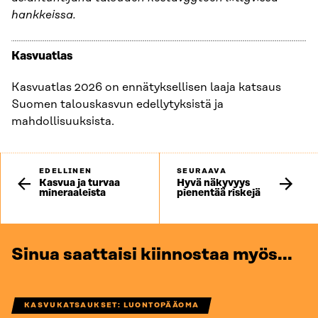
hankkeissa.
Kasvuatlas
Kasvuatlas 2026 on ennätyksellisen laaja katsaus
Suomen talouskasvun edellytyksistä ja
mahdollisuuksista.
EDELLINEN
SEURAAVA
Kasvua ja turvaa
Hyvä näkyvyys
mineraaleista
pienentää riskejä
Sinua saattaisi kiinnostaa myös...
KASVUKATSAUKSET: LUONTOPÄÄOMA