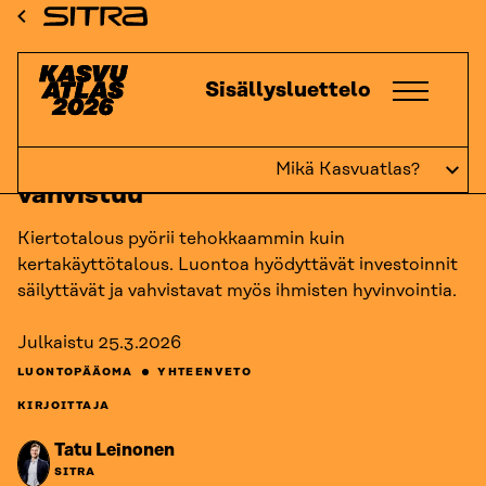
Siirry
ETUSIVU
KASVUATLAS
2026
KASVUKATSAUKSET:
Sitra
LUONTOPÄÄOMA
TALOUSKIN HYÖTYY, KUN LUONTO VAHVISTUU
suoraan
sisältöön
Kasvuatlas
Sisällysluettelo
↓
TAKAISIN
Talouskin hyötyy, kun luonto
Mikä Kasvuatlas?
vahvistuu
Kiertotalous pyörii tehokkaammin kuin
kertakäyttötalous. Luontoa hyödyttävät investoinnit
säilyttävät ja vahvistavat myös ihmisten hyvinvointia.
Julkaistu
25.3.2026
LUONTOPÄÄOMA
YHTEENVETO
KIRJOITTAJA
Tatu Leinonen
SITRA