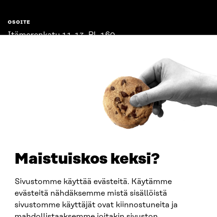
OSOITE
Itämerenkatu 11-13, PL 160,
00181 Helsinki
Saapumisohjeet
Y-TUNNUS
0202132-3
PUHELIN
+358 294 618 991
SÄHKÖPOSTI
etunimi.sukunimi@sitra.fi
sitra@sitra.fi
Maistuiskos keksi?
Sivustomme käyttää evästeitä. Käytämme
SITRA SOSIAALISESSA MEDIASSA
evästeitä nähdäksemme mistä sisällöistä
sivustomme käyttäjät ovat kiinnostuneita ja
LinkedIn
mahdollistaaksemme joitakin sivuston