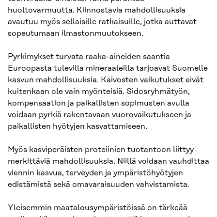
huoltovarmuutta. Kiinnostavia mahdollisuuksia
avautuu myös sellaisille ratkaisuille, jotka auttavat
sopeutumaan ilmastonmuutokseen.
Pyrkimykset turvata raaka-aineiden saantia
Euroopasta tulevilla mineraaleilla tarjoavat Suomelle
kasvun mahdollisuuksia. Kaivosten vaikutukset eivät
kuitenkaan ole vain myönteisiä. Sidosryhmätyön,
kompensaation ja paikallisten sopimusten avulla
voidaan pyrkiä rakentavaan vuorovaikutukseen ja
paikallisten hyötyjen kasvattamiseen.
Myös kasviperäisten proteiinien tuotantoon liittyy
merkittäviä mahdollisuuksia. Niillä voidaan vauhdittaa
viennin kasvua, terveyden ja ympäristöhyötyjen
edistämistä sekä omavaraisuuden vahvistamista.
Yleisemmin maatalousympäristöissä on tärkeää