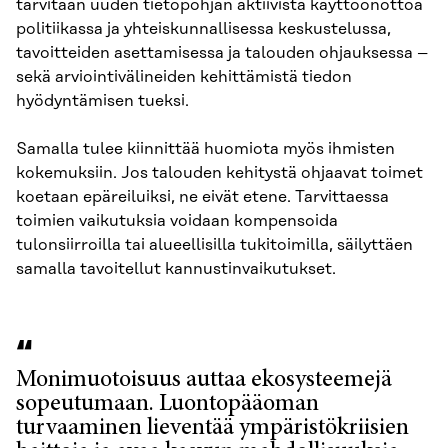
tarvitaan uuden tietopohjan aktiivista käyttöönottoa
politiikassa ja yhteiskunnallisessa keskustelussa,
tavoitteiden asettamisessa ja talouden ohjauksessa –
sekä arviointivälineiden kehittämistä tiedon
hyödyntämisen tueksi.
Samalla tulee kiinnittää huomiota myös ihmisten
kokemuksiin. Jos talouden kehitystä ohjaavat toimet
koetaan epäreiluiksi, ne eivät etene. Tarvittaessa
toimien vaikutuksia voidaan kompensoida
tulonsiirroilla tai alueellisilla tukitoimilla, säilyttäen
samalla tavoitellut kannustinvaikutukset.
Monimuotoisuus auttaa ekosysteemejä
sopeutumaan. Luontopääoman
turvaaminen lieventää ympäristökriisien