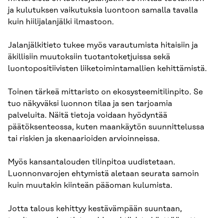
ja kulutuksen vaikutuksia luontoon samalla tavalla
kuin hiilijalanjälki ilmastoon.
Jalanjälkitieto tukee myös varautumista hitaisiin ja
äkillisiin muutoksiin tuotantoketjuissa sekä
luontopositiivisten liiketoimintamallien kehittämistä.
Toinen tärkeä mittaristo on ekosysteemitilinpito. Se
tuo näkyväksi luonnon tilaa ja sen tarjoamia
palveluita. Näitä tietoja voidaan hyödyntää
päätöksenteossa, kuten maankäytön suunnittelussa
tai riskien ja skenaarioiden arvioinneissa.
Myös kansantalouden tilinpitoa uudistetaan.
Luonnonvarojen ehtymistä aletaan seurata samoin
kuin muutakin kiinteän pääoman kulumista.
Jotta talous kehittyy kestävämpään suuntaan,