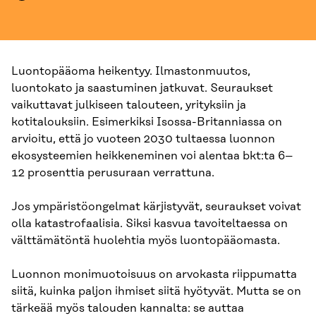
Luontopääoma heikentyy. Ilmastonmuutos,
luontokato ja saastuminen jatkuvat. Seuraukset
vaikuttavat julkiseen talouteen, yrityksiin ja
kotitalouksiin. Esimerkiksi Isossa-Britanniassa on
arvioitu, että jo vuoteen 2030 tultaessa luonnon
ekosysteemien heikkeneminen voi alentaa bkt:ta 6–
12 prosenttia perusuraan verrattuna.
Jos ympäristöongelmat kärjistyvät, seuraukset voivat
olla katastrofaalisia. Siksi kasvua tavoiteltaessa on
välttämätöntä huolehtia myös luontopääomasta.
Luonnon monimuotoisuus on arvokasta riippumatta
siitä, kuinka paljon ihmiset siitä hyötyvät. Mutta se on
tärkeää myös talouden kannalta: se auttaa