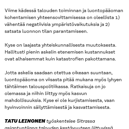
Viime kädessä talouden toiminnan ja luontopääoman
kohentamisen yhteensovittamisessa on oleellista 1)
vähentää negatiivisia ympäristövaikutuksia ja 2)
satsata luonnon tilan parantamiseen.
Kyse on laajasta yhteiskunnallisesta muutoksesta.
Hallitusti pienin askelin etenemisen kustannukset
ovat alhaisemmat kuin katastrofien pakottamana.
Jotta askelia saadaan otettua oikeaan suuntaan,
luontopääoma on viisasta pitää mukana myös lyhyen
tähtäimen talouspolitiikassa. Ratkaisuja on jo
olemassa ja niihin liittyy myös kasvun
mahdollisuuksia. Kyse ei ole kurjistamisesta, vaan
hyvinvoinnin säilyttämisestä ja kasvattamisesta.
TATU LEINONEN
työskentelee Sitrassa
asiantuntijana talouden kestävyyteen liittyvissä