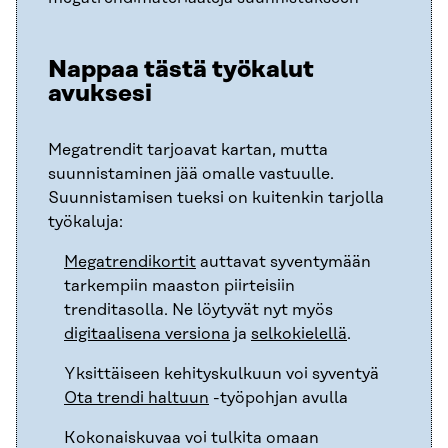
Nappaa tästä työkalut
avuksesi
Megatrendit tarjoavat kartan, mutta
suunnistaminen jää omalle vastuulle.
Suunnistamisen tueksi on kuitenkin tarjolla
työkaluja:
Megatrendikortit
auttavat syventymään
tarkempiin maaston piirteisiin
trenditasolla. Ne löytyvät nyt myös
digitaalisena versiona
ja
selkokielellä
.
Yksittäiseen kehityskulkuun voi syventyä
Ota trendi haltuun
-työpohjan avulla
Kokonaiskuvaa voi tulkita omaan