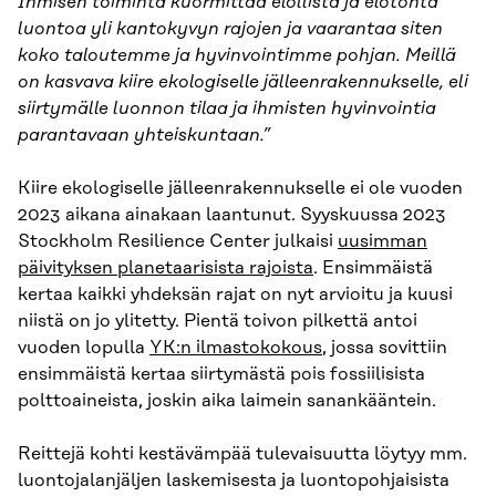
Ihmisen toiminta kuormittaa elollista ja elotonta
luontoa yli kantokyvyn rajojen ja vaarantaa siten
koko taloutemme ja hyvinvointimme pohjan. Meillä
on kasvava kiire ekologiselle jälleenrakennukselle, eli
siirtymälle luonnon tilaa ja ihmisten hyvinvointia
parantavaan yhteiskuntaan.”
Kiire ekologiselle jälleenrakennukselle ei ole vuoden
2023 aikana ainakaan laantunut. Syyskuussa 2023
Stockholm Resilience Center julkaisi
uusimman
päivityksen planetaarisista rajoista
. Ensimmäistä
kertaa kaikki yhdeksän rajat on nyt arvioitu ja kuusi
niistä on jo ylitetty. Pientä toivon pilkettä antoi
vuoden lopulla
YK:n ilmastokokous
, jossa sovittiin
ensimmäistä kertaa siirtymästä pois fossiilisista
polttoaineista, joskin aika laimein sanankääntein.
Reittejä kohti kestävämpää tulevaisuutta löytyy mm.
luontojalanjäljen laskemisesta ja luontopohjaisista