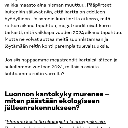
vaikka maasto aina hieman muuttuu. Pääpiirteet
kuitenkin säilyvät niin, että kartta on edelleen
hyödyllinen. Ja samoin kuin kartta ei kerro, mitä
retken aikana tapahtuu, megatrendit eivät kerro
tarkasti, mitä vaikkapa vuoden 2024 aikana tapahtuu.
Mutta ne voivat auttaa meitä suunnistamaan ja
löytämään reitin kohti parempia tulevaisuuksia.
Jos siis nappaamme megatrendit kartaksi käteen ja
sukellamme vuoteen 2024, millaisia asioita
kohtaamme reitin varrella?
Luonnon kantokyky murenee –
miten päästään ekologiseen
jälleenrakennukseen?
”
Elämme keskellä ekologista kestävyyskriisiä.