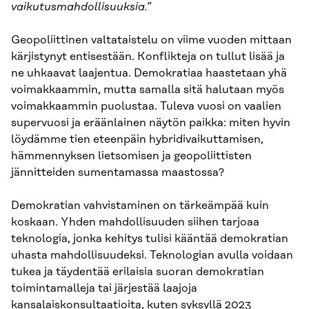
vaikutusmahdollisuuksia.”
Geopoliittinen valtataistelu on viime vuoden mittaan
kärjistynyt entisestään. Konflikteja on tullut lisää ja
ne uhkaavat laajentua. Demokratiaa haastetaan yhä
voimakkaammin, mutta samalla sitä halutaan myös
voimakkaammin puolustaa. Tuleva vuosi on vaalien
supervuosi ja eräänlainen näytön paikka: miten hyvin
löydämme tien eteenpäin hybridivaikuttamisen,
hämmennyksen lietsomisen ja geopoliittisten
jännitteiden sumentamassa maastossa?
Demokratian vahvistaminen on tärkeämpää kuin
koskaan. Yhden mahdollisuuden siihen tarjoaa
teknologia, jonka kehitys tulisi kääntää demokratian
uhasta mahdollisuudeksi. Teknologian avulla voidaan
tukea ja täydentää erilaisia suoran demokratian
toimintamalleja tai järjestää laajoja
kansalaiskonsultaatioita, kuten syksyllä 2023