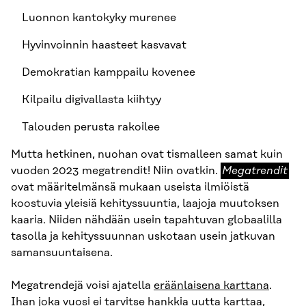
Luonnon kantokyky murenee
Hyvinvoinnin haasteet kasvavat
Demokratian kamppailu kovenee
Kilpailu digivallasta kiihtyy
Talouden perusta rakoilee
Mutta hetkinen, nuohan ovat tismalleen samat kuin
Megatrendit
vuoden 2023 megatrendit! Niin ovatkin.
Megatrendit
ovat määritelmänsä mukaan useista ilmiöistä
koostuvia yleisiä kehityssuuntia, laajoja muutoksen
kaaria. Niiden nähdään usein tapahtuvan globaalilla
tasolla ja kehityssuunnan uskotaan usein jatkuvan
samansuuntaisena.
Megatrendejä voisi ajatella
eräänlaisena karttana
.
Ihan joka vuosi ei tarvitse hankkia uutta karttaa,