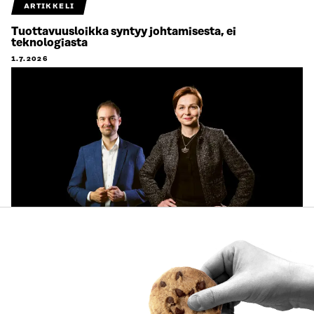
ARTIKKELI
Tuottavuusloikka syntyy johtamisesta, ei
teknologiasta
1.7.2026
ARTIKKELI
Käyttäjien tarpeet keskiöön ja käytännön pilotteja –
Muistio esittää 10 suositusta ekosysteemitilinpidon
kehittämiseksi
30.6.2026