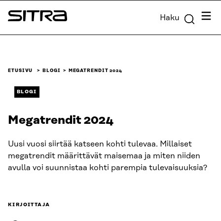
Siirry
Valik
Haku
suoraan
Sitra
sisältöön
↓
ETUSIVU
BLOGI
MEGATRENDIT 2024
BLOGI
Megatrendit 2024
Uusi vuosi siirtää katseen kohti tulevaa. Millaiset
megatrendit määrittävät maisemaa ja miten niiden
avulla voi suunnistaa kohti parempia tulevaisuuksia?
KIRJOITTAJA