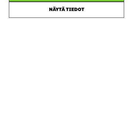
NÄYTÄ TIEDOT
Sitra
OSOITE
Itämerenkatu 11-13, PL 160,
00181 Helsinki
Saapumisohjeet
Y-TUNNUS
0202132-3