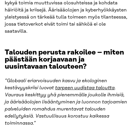
kykyä toimia muuttuvissa olosuhteissa ja kohdata
häiriöitä ja kriisejä. Äärisääolojen ja kyberhyökkäysten
yleistyessä on tärkeää tulla toimeen myös tilanteessa,
jossa tietoverkot eivät toimi tai sähköä ei ole
saatavilla.
Talouden perusta rakoilee – miten
päästään korjaavaan ja
uusintavaan talouteen?
”Globaali eriarvoisuuden kasvu ja ekologinen
kestävyyskriisi luovat
tarpeen uudistaa taloutta
.
Vauraus keskittyy yhä pienemmälle joukolle ihmisiä,
ja äärisääolojen lisääntyminen ja luonnon tarjoamien
palveluiden romahdus murentavat talouden
edellytyksiä. Vastuullisuus korostuu kaikessa
toiminnassa.”