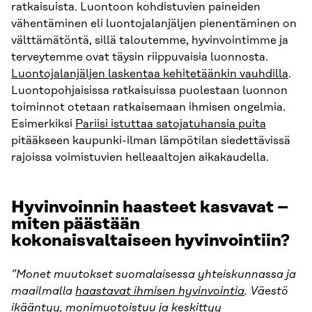
ratkaisuista. Luontoon kohdistuvien paineiden
vähentäminen eli luontojalanjäljen pienentäminen on
välttämätöntä, sillä taloutemme, hyvinvointimme ja
terveytemme ovat täysin riippuvaisia luonnosta.
Luontojalanjäljen laskentaa kehitetäänkin vauhdilla
.
Luontopohjaisissa ratkaisuissa puolestaan luonnon
toiminnot otetaan ratkaisemaan ihmisen ongelmia.
Esimerkiksi
Pariisi istuttaa satojatuhansia puita
pitääkseen kaupunki-ilman lämpötilan siedettävissä
rajoissa voimistuvien helleaaltojen aikakaudella.
Hyvinvoinnin haasteet kasvavat –
miten päästään
kokonaisvaltaiseen hyvinvointiin?
”Monet muutokset suomalaisessa yhteiskunnassa ja
maailmalla
haastavat ihmisen hyvinvointia
. Väestö
ikääntyy, monimuotoistuu ja keskittyy