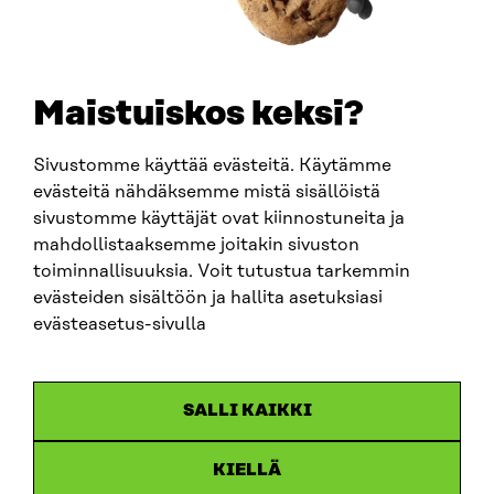
Maistuiskos keksi?
Sivustomme käyttää evästeitä. Käytämme
evästeitä nähdäksemme mistä sisällöistä
sivustomme käyttäjät ovat kiinnostuneita ja
mahdollistaaksemme joitakin sivuston
ARTIKKELI
toiminnallisuuksia. Voit tutustua tarkemmin
evästeiden sisältöön ja hallita asetuksiasi
China shock 2.0 – Eurooppa havahtuu liian hitaasti
Kiinan järjestelmävaltaan
evästeasetus-sivulla
25.6.2026
SALLI KAIKKI
KIELLÄ