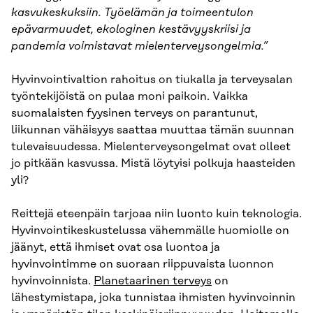
kasvukeskuksiin. Työelämän ja toimeentulon
epävarmuudet, ekologinen kestävyyskriisi ja
pandemia voimistavat mielenterveysongelmia.”
Hyvinvointivaltion rahoitus on tiukalla ja terveysalan
työntekijöistä on pulaa moni paikoin. Vaikka
suomalaisten fyysinen terveys on parantunut,
liikunnan vähäisyys saattaa muuttaa tämän suunnan
tulevaisuudessa. Mielenterveysongelmat ovat olleet
jo pitkään kasvussa. Mistä löytyisi polkuja haasteiden
yli?
Reittejä eteenpäin tarjoaa niin luonto kuin teknologia.
Hyvinvointikeskustelussa vähemmälle huomiolle on
jäänyt, että ihmiset ovat osa luontoa ja
hyvinvointimme on suoraan riippuvaista luonnon
hyvinvoinnista.
Planetaarinen terveys
on
lähestymistapa, joka tunnistaa ihmisten hyvinvoinnin