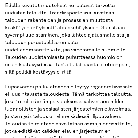
Edellä kuvatut muutokset korostavat tarvetta
uudistaa taloutta.
Trendiraporteissa kuvataan
talouden rakenteiden ja prosessien muutosta
keskittyen erityisesti talouskehitykseen. Sen sijaan
syvempi uudistaminen, joka lähtee ajatusmalleista ja
talouden perusteellisemmasta
uudelleenmäärittelystä, jää vähemmälle huomiolle.
Talouden uudistamisesta puhuttaessa huomio on
usein kestävyydessä. Tästä tulisi päästä jo eteenpäin,
sillä pelkkä kestävyys ei riitä.
Lupaavampi polku eteenpäin löytyy
regeneratiivisesta
eli uusintavasta taloudesta
. Tämä tarkoittaa taloutta,
joka toimii elämän palveluksessa vahvistaen niiden
luonnollisten ja sosiaalisten järjestelmien elinvoimaa,
joista myös talous on viime kädessä riippuvainen.
Talouden toimintaan sovelletaan samoja periaatteita,
jotka edistävät kaikkien elävien järjestelmien