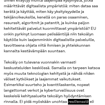
Siihen kiteytyy monta laajempaa kysymystä, jotka
määrittävät digitaalista ympäristöä: miten dataa saa
kerätä ja käyttää, miten käy yksityisyydelle ja
tekijänoikeuksille, kenellä on paras osaaminen,
resurssit, algoritmit ja patentit, ja kuinka paljon
kehitettävät palvelut kuormittavat ympäristöä? EU
onkin pyrkinyt luomaan pelisääntöjä niin tekoälyn
käytölle kuin laajemminkin digitaalisille palveluille,
tavoitteena ohjata niitä ihmisen ja yhteiskunnan
kannalta kestävämpään suuntaan.
Tekoäly on tulevana vuonnakin varmasti
keskusteluiden keskiössä. Samalla on tarpeen katsoa
myös muuta teknologian kehitystä ja nähdä niiden
väliset kytkökset ja laajemmat vaikutukset.
Esimerkiksi suurteho ja kvanttilaskenta, nopeat
langattomat verkot ja kyberturvallisuus ovat
keskeisiä kehitysalueita tekoälyn hyödyntämisen
resilienssiä
rinnalla. Ei pidä myöskään unohtaa
resilienssiä
eli