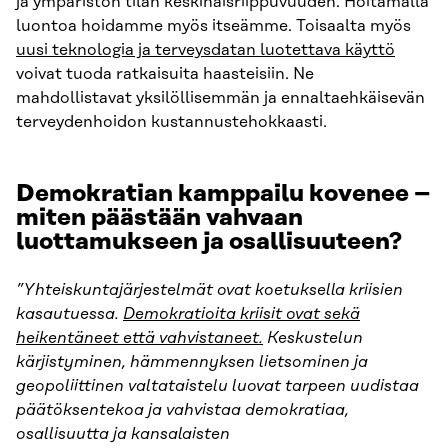
ja ympäristön tilan keskinäisriippuvuuden. Hoitamalla
luontoa hoidamme myös itseämme. Toisaalta myös
uusi teknologia ja terveysdatan luotettava käyttö
voivat tuoda ratkaisuita haasteisiin. Ne
mahdollistavat yksilöllisemmän ja ennaltaehkäisevän
terveydenhoidon kustannustehokkaasti.
Demokratian kamppailu kovenee –
miten päästään vahvaan
luottamukseen ja osallisuuteen?
”Yhteiskuntajärjestelmät ovat koetuksella kriisien
kasautuessa.
Demokratioita kriisit ovat sekä
heikentäneet että vahvistaneet.
Keskustelun
kärjistyminen, hämmennyksen lietsominen ja
geopoliittinen valtataistelu luovat tarpeen uudistaa
päätöksentekoa ja vahvistaa demokratiaa,
osallisuutta ja kansalaisten