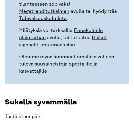
tilanteeseen sopivaksi
Megatrenditutkaimen
avulla tai hyödyntää
Tulevaisuuskolmiota
.
Yllätyksiä voi tarkkailla
Ennakoinnin
eläintarhan
avulla, tai tutustua
Heikot
signaalit
-materiaaleihin.
Olemme myös koonneet omalle sivulleen
tulevaisuusaineistoja opettajille ja
kasvattajille
Sukella syvemmälle
Tästä eteenpäin.