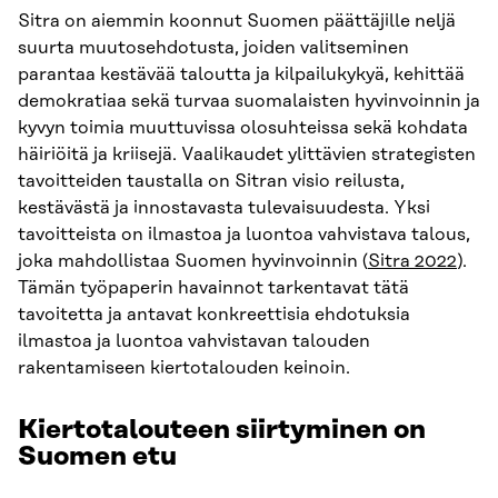
Sitra on aiemmin koonnut Suomen päättäjille neljä
suurta muutosehdotusta, joiden valitseminen
parantaa kestävää taloutta ja kilpailukykyä, kehittää
demokratiaa sekä turvaa suomalaisten hyvinvoinnin ja
kyvyn toimia muuttuvissa olosuhteissa sekä kohdata
häiriöitä ja kriisejä. Vaalikaudet ylittävien strategisten
tavoitteiden taustalla on Sitran visio reilusta,
kestävästä ja innostavasta tulevaisuudesta. Yksi
tavoitteista on ilmastoa ja luontoa vahvistava talous,
joka mahdollistaa Suomen hyvinvoinnin (
Sitra 2022
).
Tämän työpaperin havainnot tarkentavat tätä
tavoitetta ja antavat konkreettisia ehdotuksia
ilmastoa ja luontoa vahvistavan talouden
rakentamiseen kiertotalouden keinoin.
Kiertotalouteen siirtyminen on
Suomen etu