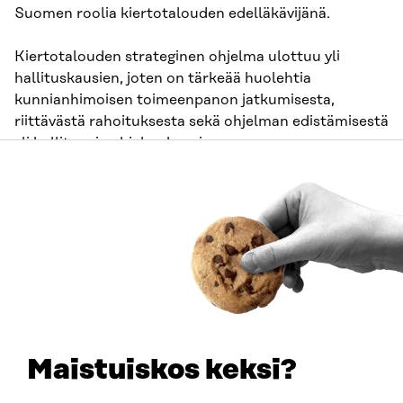
Suomen roolia kiertotalouden edelläkävijänä.
Kiertotalouden strateginen ohjelma ulottuu yli
hallituskausien, joten on tärkeää huolehtia
kunnianhimoisen toimeenpanon jatkumisesta,
riittävästä rahoituksesta sekä ohjelman edistämisestä
yli hallitus- ja ohjelmakausien.
RATKAISUJA
Näihin kannattaa panostaa
Varmistetaan kiertotalouden strategisen
ohjelman toimeenpano yli hallitus- ja
ohjelmakausien esimerkiksi
Maistuiskos keksi?
hallitusohjelman 2023–2027 kirjauksella.