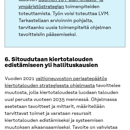
ympäristöstrategian
toimenpiteiden
toteuttamista. Työn voisi toteuttaa LVM.
Tarkastellaan arvioinnin pohjalta,
tarvitaanko uusia toimenpiteitä ohjelman
tavoitteisiin pääsemiseksi.
6. Sitoudutaan kiertotalouden
edistämiseen yli hallituskausien
Vuoden 2021
valtioneuvoston periaatepäätös
kiertotalouden strategisesta ohjelmasta
tavoittelee
muutosta, jolla kiertotaloudesta luodaan talouden
uusi perusta vuoteen 2035 mennessä. Ohjelmassa
asetetaan tavoitteet ja mittarit, määritellään
tarvittavat toimet ja varataan resurssit
kiertotalouden edistämiseksi ja systeemisen
muutoksen aikaansaamiseksi. Tavoite on vahvistaa