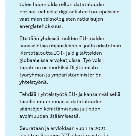
tulee huomioida reilun datatalouden
periaatteet sekä digitaalisten tuotepassien
vaatimien teknologisten ratkaisujen
energiatehokkuus.
Etsitään yhdessä muiden EU-maiden
kanssa etsiä ohjauskeinoja, joilla edistetään
kiertotaloutta ICT- ja digilaitteiden
globaaleissa arvoketjuissa. Työ voisi
tapahtua esimerkiksi Digitoimisto-
työryhmän ja ympäristöministeriön
yhteistyönä.
Tehdään yhteistyötä EU- ja kansainvälisellä
tasolla muun muassa datatalouden
sääntöjen kehittämisessä ja tiedon
avoimuuden lisäämisessä.
Seurataan ja arvioidaan vuonna 2021
laaditun
Suomen ICT-alan ilmasto- ja