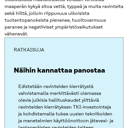
maaperän kykyä sitoa vettä, typpeä ja muita ravinteita
sekä hiiltä, jolloin riippuvuus ulkoisista
tuotantopanoksista pienenee, huoltovarmuus
paranee ja negatiiviset ympäristövaikutukset
vähenevät.
RATKAISUJA
Näihin kannattaa panostaa
Edistetään ravinteiden kierrätystä
vahvistamalla merkittävästi olemassa
olevia julkisia hallituskaudet ylittäviä
ravinteiden kierrätyksen TKI-investointeja
ja kohdistamalla tukea uusien tekniikoiden
ja menetelmien käyttöönottoon jätevesi- ja
lantaperäisten ravinteiden talteen