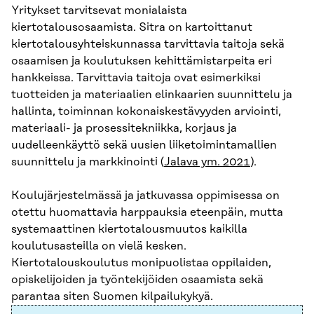
Yritykset tarvitsevat monialaista
kiertotalousosaamista. Sitra on kartoittanut
kiertotalousyhteiskunnassa tarvittavia taitoja sekä
osaamisen ja koulutuksen kehittämistarpeita eri
hankkeissa. Tarvittavia taitoja ovat esimerkiksi
tuotteiden ja materiaalien elinkaarien suunnittelu ja
hallinta, toiminnan kokonaiskestävyyden arviointi,
materiaali- ja prosessitekniikka, korjaus ja
uudelleenkäyttö sekä uusien liiketoimintamallien
suunnittelu ja markkinointi (
Jalava ym. 2021
).
Koulujärjestelmässä ja jatkuvassa oppimisessa on
otettu huomattavia harppauksia eteenpäin, mutta
systemaattinen kiertotalousmuutos kaikilla
koulutusasteilla on vielä kesken.
Kiertotalouskoulutus monipuolistaa oppilaiden,
opiskelijoiden ja työntekijöiden osaamista sekä
parantaa siten Suomen kilpailukykyä.