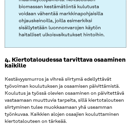
biomassan kestämätöntä kulutusta
voidaan vähentää markkinapohjaisilla
ohjauskeinoilla, joilla esimerkiksi
sisällytetään luonnonvarojen käytön
haitalliset ulkoisvaikutukset hintoihin.
4. Kiertotaloudessa tarvittava osaaminen
kaikille
Kestävyysmurros ja vihreä siirtymä edellyttävät
työvoiman koulutuksen ja osaamisen päivittämistä.
Koulutus ja työssä olevien osaaminen on päivitettävä
vastaamaan muuttuvia tarpeita, sillä kiertotalouteen
siirtyminen tulee muokkaamaan yhä useamman
työnkuvaa. Kaikkien alojen osaajien kouluttaminen
kiertotalouteen on tärkeää.