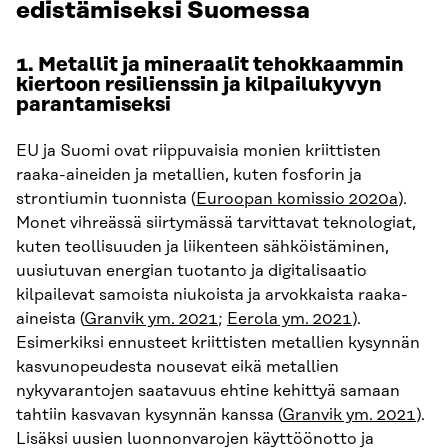
edistämiseksi Suomessa
1. Metallit ja mineraalit tehokkaammin
kiertoon resilienssin ja kilpailukyvyn
parantamiseksi
EU ja Suomi ovat riippuvaisia monien kriittisten
raaka-aineiden ja metallien, kuten fosforin ja
strontiumin tuonnista (
Euroopan komissio 2020a
).
Monet vihreässä siirtymässä tarvittavat teknologiat,
kuten teollisuuden ja liikenteen sähköistäminen,
uusiutuvan energian tuotanto ja digitalisaatio
kilpailevat samoista niukoista ja arvokkaista raaka-
aineista (
Granvik ym. 2021
;
Eerola ym. 2021
).
Esimerkiksi ennusteet kriittisten metallien kysynnän
kasvunopeudesta nousevat eikä metallien
nykyvarantojen saatavuus ehtine kehittyä samaan
tahtiin kasvavan kysynnän kanssa (
Granvik ym. 2021
).
Lisäksi uusien luonnonvarojen käyttöönotto ja