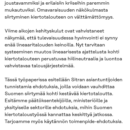
joustavammiksi ja erilaisiin kriiseihin paremmin
mukautuviksi. Omavaraisuuden näkökulmasta
siirtyminen kiertotalouteen on välttämättömyys.
Viime aikojen kehityskulut ovat vahvistaneet
näkymää, että tulevaisuudessa hyvinvointi ei synny
enää lineaaritalouden keinoilla. Nyt tarvitaan
systeeminen muutos lineaarisesta ajattelusta kohti
kiertotalouteen perustuvaa hiilineutraalia ja luontoa
vahvistavaa talousjärjestelmää.
Tässä työpaperissa esitellään Sitran asiantuntijoiden
tunnistamia ehdotuksia, joilla voidaan vauhdittaa
Suomen siirtymää kohti kestävää kiertotaloutta.
Esitämme päätöksentekijöille, ministeriöille ja
yksityiselle sektorille ehdotuksia, mihin Suomen
kiertotaloustyössä kannattaa keskittyä jatkossa.
Tarjoamme myös käytännön toimenpide-ehdotuksia.