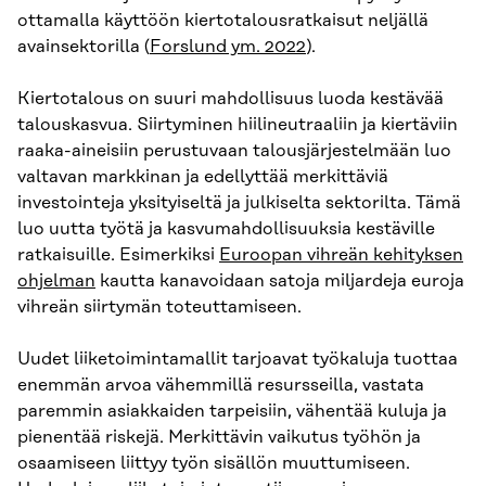
ottamalla käyttöön kiertotalousratkaisut neljällä
avainsektorilla (
Forslund ym. 2022
).
Kiertotalous on suuri mahdollisuus luoda kestävää
talouskasvua. Siirtyminen hiilineutraaliin ja kiertäviin
raaka-aineisiin perustuvaan talousjärjestelmään luo
valtavan markkinan ja edellyttää merkittäviä
investointeja yksityiseltä ja julkiselta sektorilta. Tämä
luo uutta työtä ja kasvumahdollisuuksia kestäville
ratkaisuille. Esimerkiksi
Euroopan vihreän kehityksen
ohjelman
kautta kanavoidaan satoja miljardeja euroja
vihreän siirtymän toteuttamiseen.
Uudet liiketoimintamallit tarjoavat työkaluja tuottaa
enemmän arvoa vähemmillä resursseilla, vastata
paremmin asiakkaiden tarpeisiin, vähentää kuluja ja
pienentää riskejä. Merkittävin vaikutus työhön ja
osaamiseen liittyy työn sisällön muuttumiseen.