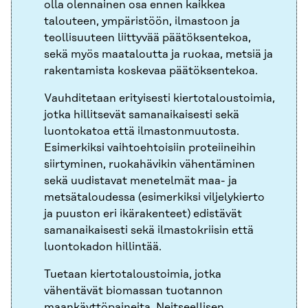
olla olennainen osa ennen kaikkea
talouteen, ympäristöön, ilmastoon ja
teollisuuteen liittyvää päätöksentekoa,
sekä myös maataloutta ja ruokaa, metsiä ja
rakentamista koskevaa päätöksentekoa.
Vauhditetaan erityisesti kiertotaloustoimia,
jotka hillitsevät samanaikaisesti sekä
luontokatoa että ilmastonmuutosta.
Esimerkiksi vaihtoehtoisiin proteiineihin
siirtyminen, ruokahävikin vähentäminen
sekä uudistavat menetelmät maa- ja
metsätaloudessa (esimerkiksi viljelykierto
ja puuston eri ikärakenteet) edistävät
samanaikaisesti sekä ilmastokriisin että
luontokadon hillintää.
Tuetaan kiertotaloustoimia, jotka
vähentävät biomassan tuotannon
maankäyttöpaineita. Neitseellisen