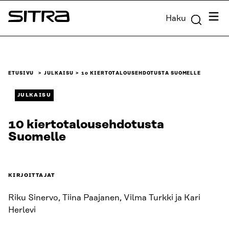
Siirry
Valik
Haku
suoraan
Sitra
sisältöön
↓
ETUSIVU
JULKAISU
10 KIERTOTALOUSEHDOTUSTA SUOMELLE
JULKAISU
10 kiertotalousehdotusta
Suomelle
KIRJOITTAJAT
Riku Sinervo, Tiina Paajanen, Vilma Turkki ja Kari
Herlevi