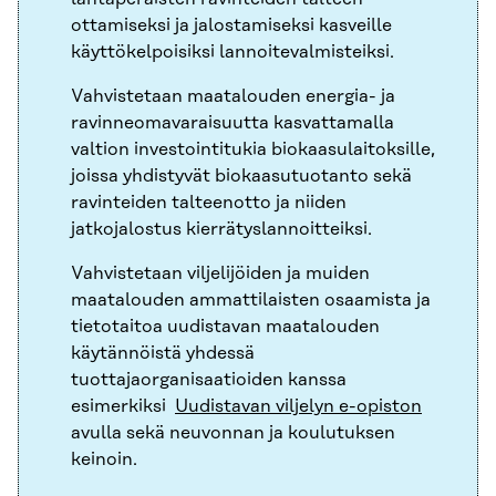
ottamiseksi ja jalostamiseksi kasveille
käyttökelpoisiksi lannoitevalmisteiksi.
Vahvistetaan maatalouden energia- ja
ravinneomavaraisuutta kasvattamalla
valtion investointitukia biokaasulaitoksille,
joissa yhdistyvät biokaasutuotanto sekä
ravinteiden talteenotto ja niiden
jatkojalostus kierrätyslannoitteiksi.
Vahvistetaan viljelijöiden ja muiden
maatalouden ammattilaisten osaamista ja
tietotaitoa uudistavan maatalouden
käytännöistä yhdessä
tuottajaorganisaatioiden kanssa
esimerkiksi
Uudistavan viljelyn e-opiston
avulla sekä neuvonnan ja koulutuksen
keinoin.