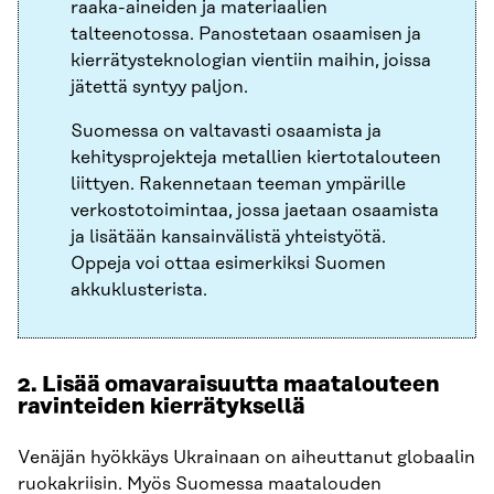
raaka-aineiden ja materiaalien
talteenotossa. Panostetaan osaamisen ja
kierrätysteknologian vientiin maihin, joissa
jätettä syntyy paljon.
Suomessa on valtavasti osaamista ja
kehitysprojekteja metallien kiertotalouteen
liittyen. Rakennetaan teeman ympärille
verkostotoimintaa, jossa jaetaan osaamista
ja lisätään kansainvälistä yhteistyötä.
Oppeja voi ottaa esimerkiksi Suomen
akkuklusterista.
2. Lisää omavaraisuutta maatalouteen
ravinteiden kierrätyksellä
Venäjän hyökkäys Ukrainaan on aiheuttanut globaalin
ruokakriisin. Myös Suomessa maatalouden