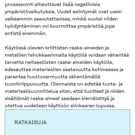
prosessointi aiheuttavat lisää negatiivisia
ympäristövaikutuksia. Uudet esiintymät ovat usein
vaikeammin saavutettavissa, minkä vuoksi niiden
hyödyntäminen voi kuormittaa ympäristöä jopa
entistä enemmän.
Käytössä olevien kriittisten raaka-aineiden ja
metallien tehokkaammalla käytöllä voidaan vähentää
tarvetta neitseellisten raaka-aineiden käytölle,
edesauttaa materiaalien saatavuutta kotimaassa ja
parantaa huoltovarmuutta vähentämällä
tuontiriippuvuutta. Olennaista on edistää tuote- ja
materiaalisuunnittelua siten, että tuotteet ja niiden
sisältämät raaka-aineet saadaan kierrätettyä ja
otettua uudelleen käyttöön elinkaaren lopussa.
RATKAISUJA