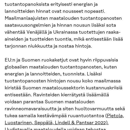
tuotantopanoksista erityisesti energian ja
lannoitteiden hinnat ovat nousseet nopeasti.
Maailmanlaajuisten maatalouden tuotantopanosten
saatavuusongelmien ja hinnan nousun lisäksi sota
vähentää Venäjällä ja Ukrainassa tuotettujen raaka-
aineiden ja tuotteiden tuontia, mikä entisestään lisää
tarjonnan niukkuutta ja nostaa hintoja.
EU:n ja Suomen ruokaketjut ovat hyvin riippuvaisia
globaalien maatalouden tuotantopanosten, kuten
energian ja lannoitteiden, tuonnista. Lisäksi
tuotantopanosten hintojen nousu koko maailmassa
kiristää Suomen maataloussektorin kustannuskriisiä
entisestään. Ravinteiden kierrätystä lisäämällä
voidaan parantaa Suomen maatalouden
ravinneomavaraisuutta ja siten huoltovarmuutta sekä
tukea samalla kestävämpää ruuantuotantoa (
Pietola,
Luostarinen, Seppälä, Lindell & Pantsar 2022).
Uudistavalla maataloudella voidaan tehostaa