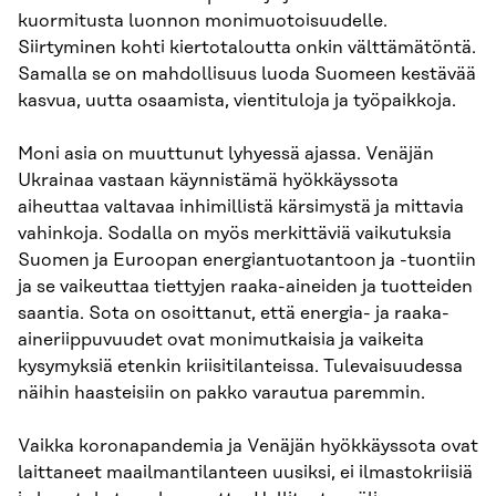
kuormitusta luonnon monimuotoisuudelle.
Siirtyminen kohti kiertotaloutta onkin välttämätöntä.
Samalla se on mahdollisuus luoda Suomeen kestävää
kasvua, uutta osaamista, vientituloja ja työpaikkoja.
Moni asia on muuttunut lyhyessä ajassa. Venäjän
Ukrainaa vastaan käynnistämä hyökkäyssota
aiheuttaa valtavaa inhimillistä kärsimystä ja mittavia
vahinkoja. Sodalla on myös merkittäviä vaikutuksia
Suomen ja Euroopan energiantuotantoon ja -tuontiin
ja se vaikeuttaa tiettyjen raaka-aineiden ja tuotteiden
saantia. Sota on osoittanut, että energia- ja raaka-
aineriippuvuudet ovat monimutkaisia ja vaikeita
kysymyksiä etenkin kriisitilanteissa. Tulevaisuudessa
näihin haasteisiin on pakko varautua paremmin.
Vaikka koronapandemia ja Venäjän hyökkäyssota ovat
laittaneet maailmantilanteen uusiksi, ei ilmastokriisiä