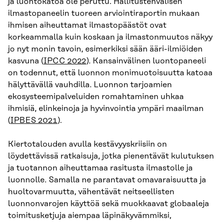
ja luontokatoa ole peruttu. Hallitustenvälisen
ilmastopaneelin tuoreen arviointiraportin mukaan
ihmisen aiheuttamat ilmastopäästöt ovat
korkeammalla kuin koskaan ja ilmastonmuutos näkyy
jo nyt monin tavoin, esimerkiksi sään ääri-ilmiöiden
kasvuna (
IPCC 2022
). Kansainvälinen luontopaneeli
on todennut, että luonnon monimuotoisuutta katoaa
hälyttävällä vauhdilla. Luonnon tarjoamien
ekosysteemipalveluiden romahtaminen uhkaa
ihmisiä, elinkeinoja ja hyvinvointia ympäri maailman
(
IPBES 2021
).
Kiertotalouden avulla kestävyyskriisiin on
löydettävissä ratkaisuja, jotka pienentävät kulutuksen
ja tuotannon aiheuttamaa rasitusta ilmastolle ja
luonnolle. Samalla ne parantavat omavaraisuutta ja
huoltovarmuutta, vähentävät neitseellisten
luonnonvarojen käyttöä sekä muokkaavat globaaleja
toimitusketjuja aiempaa läpinäkyvämmiksi,