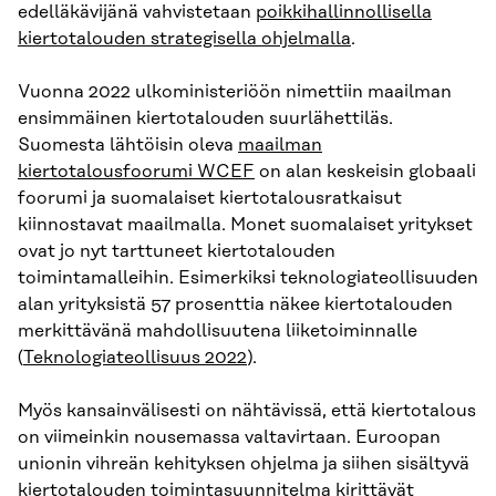
edelläkävijänä vahvistetaan
poikkihallinnollisella
kiertotalouden strategisella ohjelmalla
.
Vuonna 2022 ulkoministeriöön nimettiin maailman
ensimmäinen kiertotalouden suurlähettiläs.
Suomesta lähtöisin oleva
maailman
kiertotalousfoorumi WCEF
on alan keskeisin globaali
foorumi ja suomalaiset kiertotalousratkaisut
kiinnostavat maailmalla. Monet suomalaiset yritykset
ovat jo nyt tarttuneet kiertotalouden
toimintamalleihin. Esimerkiksi teknologiateollisuuden
alan yrityksistä 57 prosenttia näkee kiertotalouden
merkittävänä mahdollisuutena liiketoiminnalle
(
Teknologiateollisuus 2022
).
Myös kansainvälisesti on nähtävissä, että kiertotalous
on viimeinkin nousemassa valtavirtaan. Euroopan
unionin vihreän kehityksen ohjelma ja siihen sisältyvä
kiertotalouden toimintasuunnitelma kirittävät