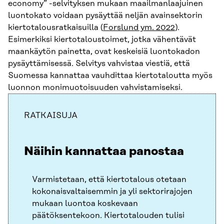
economy” -selvityksen mukaan maailmanlaajuinen
luontokato voidaan pysäyttää neljän avainsektorin
kiertotalousratkaisuilla (
Forslund ym. 2022
).
Esimerkiksi kiertotaloustoimet, jotka vähentävät
maankäytön painetta, ovat keskeisiä luontokadon
pysäyttämisessä. Selvitys vahvistaa viestiä, että
Suomessa kannattaa vauhdittaa kiertotaloutta myös
luonnon monimuotoisuuden vahvistamiseksi.
RATKAISUJA
Näihin kannattaa panostaa
Varmistetaan, että kiertotalous otetaan
kokonaisvaltaisemmin ja yli sektorirajojen
mukaan luontoa koskevaan
päätöksentekoon. Kiertotalouden tulisi