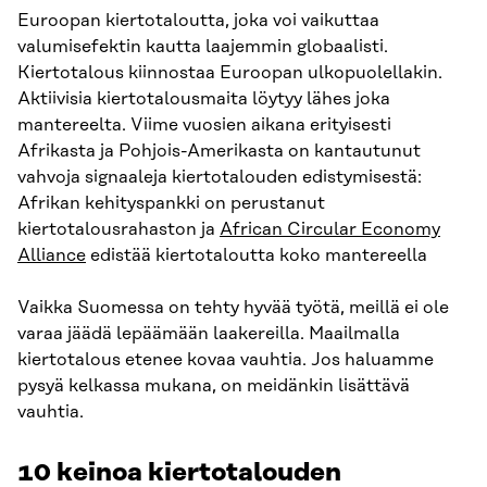
Euroopan kiertotaloutta, joka voi vaikuttaa
valumisefektin kautta laajemmin globaalisti.
Kiertotalous kiinnostaa Euroopan ulkopuolellakin.
Aktiivisia kiertotalousmaita löytyy lähes joka
mantereelta. Viime vuosien aikana erityisesti
Afrikasta ja Pohjois-Amerikasta on kantautunut
vahvoja signaaleja kiertotalouden edistymisestä:
Afrikan kehityspankki on perustanut
kiertotalousrahaston ja
African Circular Economy
Alliance
edistää kiertotaloutta koko mantereella
Vaikka Suomessa on tehty hyvää työtä, meillä ei ole
varaa jäädä lepäämään laakereilla. Maailmalla
kiertotalous etenee kovaa vauhtia. Jos haluamme
pysyä kelkassa mukana, on meidänkin lisättävä
vauhtia.
10 keinoa kiertotalouden