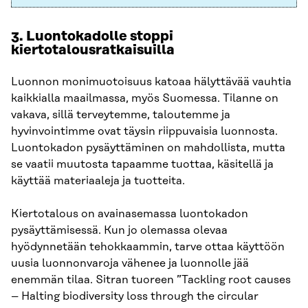
3. Luontokadolle stoppi
kiertotalousratkaisuilla
Luonnon monimuotoisuus katoaa hälyttävää vauhtia
kaikkialla maailmassa, myös Suomessa. Tilanne on
vakava, sillä terveytemme, taloutemme ja
hyvinvointimme ovat täysin riippuvaisia luonnosta.
Luontokadon pysäyttäminen on mahdollista, mutta
se vaatii muutosta tapaamme tuottaa, käsitellä ja
käyttää materiaaleja ja tuotteita.
Kiertotalous on avainasemassa luontokadon
pysäyttämisessä. Kun jo olemassa olevaa
hyödynnetään tehokkaammin, tarve ottaa käyttöön
uusia luonnonvaroja vähenee ja luonnolle jää
enemmän tilaa. Sitran tuoreen ”Tackling root causes
– Halting biodiversity loss through the circular