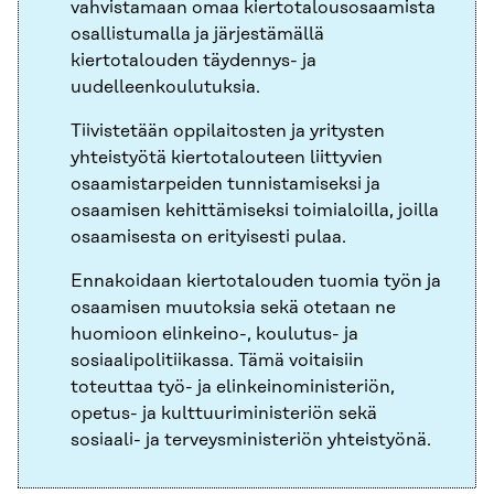
vahvistamaan omaa kiertotalousosaamista
osallistumalla ja järjestämällä
kiertotalouden täydennys- ja
uudelleenkoulutuksia.
Tiivistetään oppilaitosten ja yritysten
yhteistyötä kiertotalouteen liittyvien
osaamistarpeiden tunnistamiseksi ja
osaamisen kehittämiseksi toimialoilla, joilla
osaamisesta on erityisesti pulaa.
Ennakoidaan kiertotalouden tuomia työn ja
osaamisen muutoksia sekä otetaan ne
huomioon elinkeino-, koulutus- ja
sosiaalipolitiikassa. Tämä voitaisiin
toteuttaa työ- ja elinkeinoministeriön,
opetus- ja kulttuuriministeriön sekä
sosiaali- ja terveysministeriön yhteistyönä.