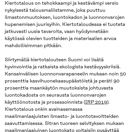
Kiertotalous on tehokkaampi ja kestävämpi versio
nykyisestä talousmallistamme, joka puuttuu
ilmastonmuutoksen, luontokadon ja luonnonvarojen
hupenemisen juurisyihin. Kiertotaloudessa ei tuoteta
jatkuvasti uusia tavaroita, vaan hyödynnetään
käytössä olevien tuotteiden ja materiaalien arvoa
mahdollisimman pitkään.
Siirtymällä kiertotalouteen Suomi voi lisätä
hyvinvointia ja ratkaista ekologista kestävyyskriisiä.
Kansainvälisen luonnonvarapaneelin mukaan noin 50
prosenttia kasvihuonekaasupäästöistä ja peräti 90
prosenttia maankäytön muutoksista johtuvasta
luontokadosta on seurausta luonnonvarojen
käyttöönotosta ja prosessoinnista (
IRP 2019
).
Kiertotalous onkin avainasemassa
maailmanlaajuisten ilmasto- ja luontotavoitteiden
saavuttamisessa. Sitran tuoreen selvityksen mukaan
maailmanlaajuinen luontokato voitaisiin pysäyttää