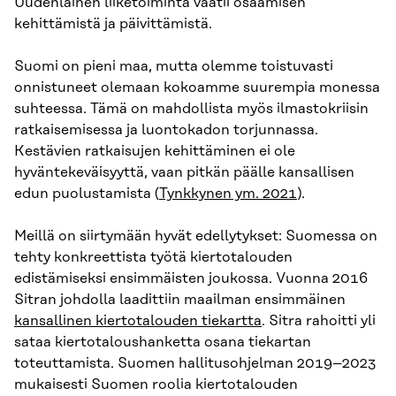
Uudenlainen liiketoiminta vaatii osaamisen
kehittämistä ja päivittämistä.
Suomi on pieni maa, mutta olemme toistuvasti
onnistuneet olemaan kokoamme suurempia monessa
suhteessa. Tämä on mahdollista myös ilmastokriisin
ratkaisemisessa ja luontokadon torjunnassa.
Kestävien ratkaisujen kehittäminen ei ole
hyväntekeväisyyttä, vaan pitkän päälle kansallisen
edun puolustamista (
Tynkkynen ym. 2021
).
Meillä on siirtymään hyvät edellytykset: Suomessa on
tehty konkreettista työtä kiertotalouden
edistämiseksi ensimmäisten joukossa. Vuonna 2016
Sitran johdolla laadittiin maailman ensimmäinen
kansallinen kiertotalouden tiekartta
. Sitra rahoitti yli
sataa kiertotaloushanketta osana tiekartan
toteuttamista. Suomen hallitusohjelman 2019–2023
mukaisesti Suomen roolia kiertotalouden