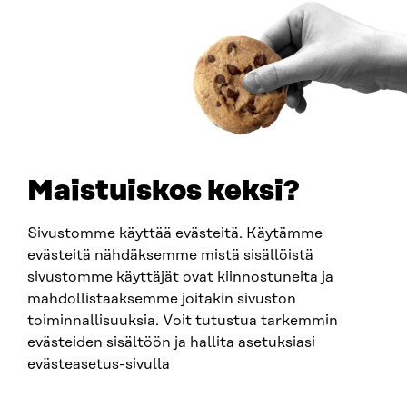
Saapumisohjeet
Y-TUNNUS
0202132-3
PUHELIN
+358 294 618 991
SÄHKÖPOSTI
etunimi.sukunimi@sitra.fi
sitra@sitra.fi
Maistuiskos keksi?
Sivustomme käyttää evästeitä. Käytämme
SITRA SOSIAALISESSA MEDIASSA
evästeitä nähdäksemme mistä sisällöistä
sivustomme käyttäjät ovat kiinnostuneita ja
LinkedIn
mahdollistaaksemme joitakin sivuston
Instagram
toiminnallisuuksia. Voit tutustua tarkemmin
YouTube
evästeiden sisältöön ja hallita asetuksiasi
evästeasetus-sivulla