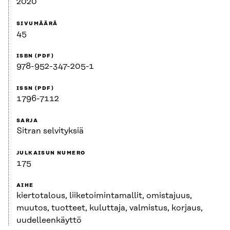
2020
SIVUMÄÄRÄ
45
ISBN (PDF)
978-952-347-205-1
ISSN (PDF)
1796-7112
SARJA
Sitran selvityksiä
JULKAISUN NUMERO
175
AIHE
kiertotalous, liiketoimintamallit, omistajuus,
muutos, tuotteet, kuluttaja, valmistus, korjaus,
uudelleenkäyttö