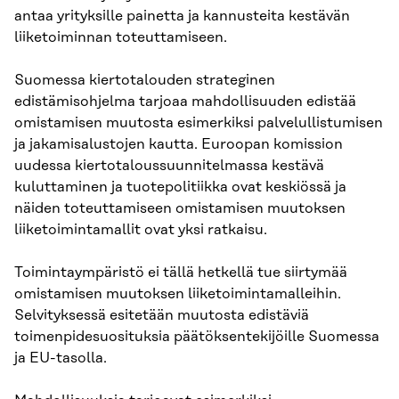
antaa yrityksille painetta ja kannusteita kestävän
liiketoiminnan toteuttamiseen.
Suomessa kiertotalouden strateginen
edistämisohjelma tarjoaa mahdollisuuden edistää
omistamisen muutosta esimerkiksi palvelullistumisen
ja jakamisalustojen kautta. Euroopan komission
uudessa kiertotaloussuunnitelmassa kestävä
kuluttaminen ja tuotepolitiikka ovat keskiössä ja
näiden toteuttamiseen omistamisen muutoksen
liiketoimintamallit ovat yksi ratkaisu.
Toimintaympäristö ei tällä hetkellä tue siirtymää
omistamisen muutoksen liiketoimintamalleihin.
Selvityksessä esitetään muutosta edistäviä
toimenpidesuosituksia päätöksentekijöille Suomessa
ja EU-tasolla.