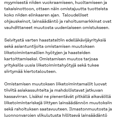
myymisestä niiden vuokraamiseen, huoltamiseen ja
takaisinottoon, ottaen näin omistajuutta tuotteista
koko niiden elinkaaren ajan. Taloudelliset
ohjauskeinot, lainsäädäntö ja rahoitusmarkkinat ovat
vauhdittaneet muutosta uudenlaiseen omistukseen.
Selvitystä varten haastateltiin edelläkävijäyrityksiä
sekä asiantuntijoita omistamisen muutoksen
liiketoimintamallien hyötyjen ja haasteiden
kartoittamiseksi. Omistamisen muutos tarjoaa
yrityksille uusia liiketoimintahyötyjä sekä tukee
siirtymää kiertotalouteen.
Omistamisen muutoksen liiketoimintamallit luovat
tiiviitä asiakassuhteita ja mahdollistavat jatkuvan
kassavirran. Lisäksi ne pienentävät pitkällä aikavälillä
liiketoimintariskejä liittyen lainsäädännön muutoksiin
sekä rahoituksen saatavuuteen. Ilmastonmuutosta ja
luonnonvarojen ylikulutusta hillitsevä lainsäädäntö