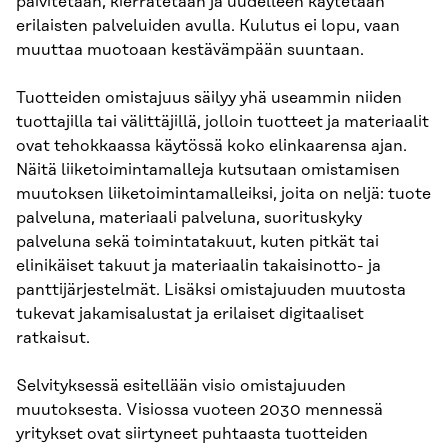
päivitetään, kierrätetään ja uudelleen käytetään
erilaisten palveluiden avulla. Kulutus ei lopu, vaan
muuttaa muotoaan kestävämpään suuntaan.
Tuotteiden omistajuus säilyy yhä useammin niiden
tuottajilla tai välittäjillä, jolloin tuotteet ja materiaalit
ovat tehokkaassa käytössä koko elinkaarensa ajan.
Näitä liiketoimintamalleja kutsutaan omistamisen
muutoksen liiketoimintamalleiksi, joita on neljä: tuote
palveluna, materiaali palveluna, suorituskyky
palveluna sekä toimintatakuut, kuten pitkät tai
elinikäiset takuut ja materiaalin takaisinotto- ja
panttijärjestelmät. Lisäksi omistajuuden muutosta
tukevat jakamisalustat ja erilaiset digitaaliset
ratkaisut.
Selvityksessä esitellään visio omistajuuden
muutoksesta. Visiossa vuoteen 2030 mennessä
yritykset ovat siirtyneet puhtaasta tuotteiden