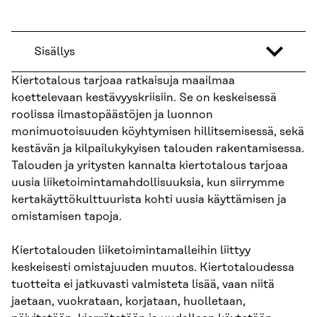
Sisällys
Kiertotalous tarjoaa ratkaisuja maailmaa
koettelevaan kestävyyskriisiin. Se on keskeisessä
roolissa ilmastopäästöjen ja luonnon
monimuotoisuuden köyhtymisen hillitsemisessä, sekä
kestävän ja kilpailukykyisen talouden rakentamisessa.
Talouden ja yritysten kannalta kiertotalous tarjoaa
uusia liiketoimintamahdollisuuksia, kun siirrymme
kertakäyttökulttuurista kohti uusia käyttämisen ja
omistamisen tapoja.
Kiertotalouden liiketoimintamalleihin liittyy
keskeisesti omistajuuden muutos. Kiertotaloudessa
tuotteita ei jatkuvasti valmisteta lisää, vaan niitä
jaetaan, vuokrataan, korjataan, huolletaan,