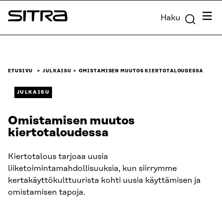
Siirry
Valik
Haku
suoraan
Sitra
sisältöön
↓
ETUSIVU
JULKAISU
OMISTAMISEN MUUTOS KIERTOTALOUDESSA
JULKAISU
Omistamisen muutos
kiertotaloudessa
Kiertotalous tarjoaa uusia
liiketoimintamahdollisuuksia, kun siirrymme
kertakäyttökulttuurista kohti uusia käyttämisen ja
omistamisen tapoja.