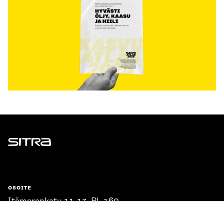
Sitra
OSOITE
Itämerenkatu 11-13, PL 160,
00181 Helsinki