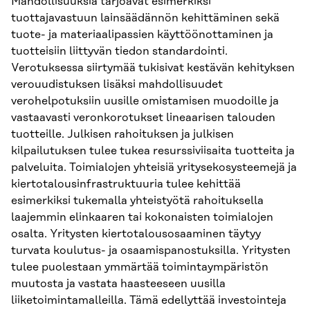
Mahdollisuuksia tarjoavat esimerkiksi
tuottajavastuun lainsäädännön kehittäminen sekä
tuote- ja materiaalipassien käyttöönottaminen ja
tuotteisiin liittyvän tiedon standardointi.
Verotuksessa siirtymää tukisivat kestävän kehityksen
verouudistuksen lisäksi mahdollisuudet
verohelpotuksiin uusille omistamisen muodoille ja
vastaavasti veronkorotukset lineaarisen talouden
tuotteille. Julkisen rahoituksen ja julkisen
kilpailutuksen tulee tukea resurssiviisaita tuotteita ja
palveluita. Toimialojen yhteisiä yritysekosysteemejä ja
kiertotalousinfrastruktuuria tulee kehittää
esimerkiksi tukemalla yhteistyötä rahoituksella
laajemmin elinkaaren tai kokonaisten toimialojen
osalta. Yritysten kiertotalousosaaminen täytyy
turvata koulutus- ja osaamispanostuksilla. Yritysten
tulee puolestaan ymmärtää toimintaympäristön
muutosta ja vastata haasteeseen uusilla
liiketoimintamalleilla. Tämä edellyttää investointeja