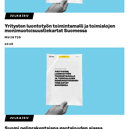
JULKAISU
Yritysten luontotyön toimintamalli ja toimialojen
monimuotoisuustiekartat Suomessa
MUISTIO
2026
JULKAISU
Suomi pelinrakentajana geotalouden ajassa