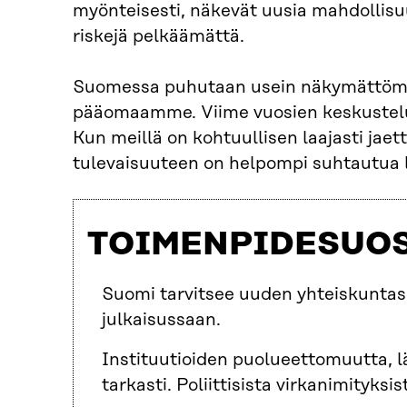
myönteisesti, näkevät uusia mahdollisuu
riskejä pelkäämättä.
Suomessa puhutaan usein näkymättömäs
pääomaamme. Viime vuosien keskustelut 
Kun meillä on kohtuullisen laajasti jaett
tulevaisuuteen on helpompi suhtautua lu
TOIMENPIDESUO
Suomi tarvitsee uuden yhteiskuntas
julkaisussaan.
Instituutioiden puolueettomuutta, lä
tarkasti. Poliittisista virkanimityks