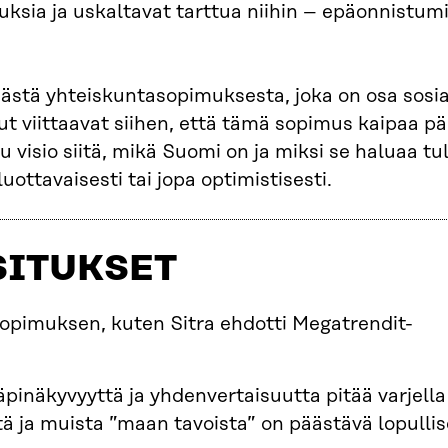
ksia ja uskaltavat tarttua niihin – epäonnistumi
tä yhteiskuntasopimuksesta, joka on osa sosia
viittaavat siihen, että tämä sopimus kaipaa päi
u visio siitä, mikä Suomi on ja miksi se haluaa tul
ottavaisesti tai jopa optimistisesti.
SITUKSET
opimuksen, kuten Sitra ehdotti Megatrendit-
pinäkyvyyttä ja yhdenvertaisuutta pitää varjella
istä ja muista ”maan tavoista” on päästävä lopullis