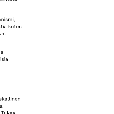
nismi,
ntia kuten
vät
ja
isia
uskallinen
a.
. Tukea