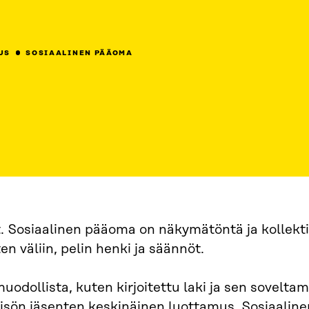
US
SOSIAALINEN PÄÄOMA
t. Sosiaalinen pääoma on näkymätöntä ja kollekti
n väliin, pelin henki ja säännöt.
uodollista, kuten kirjoitettu laki ja sen soveltam
eisön jäsenten keskinäinen luottamus. Sosiaali