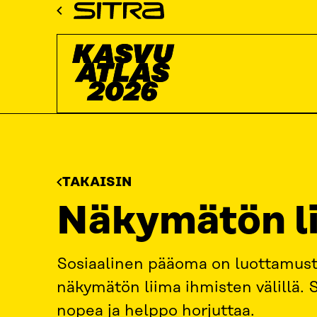
Siirry
Sitra
suoraan
Kasvuatlas
sisältöön
↓
ETUSIVU
KASVUATLAS
2026
KASVUKATSAUKSET: IN
TAKAISIN
Näkymätön li
Sosiaalinen pääoma on luottamusta
näkymätön liima ihmisten välillä. 
nopea ja helppo horjuttaa.