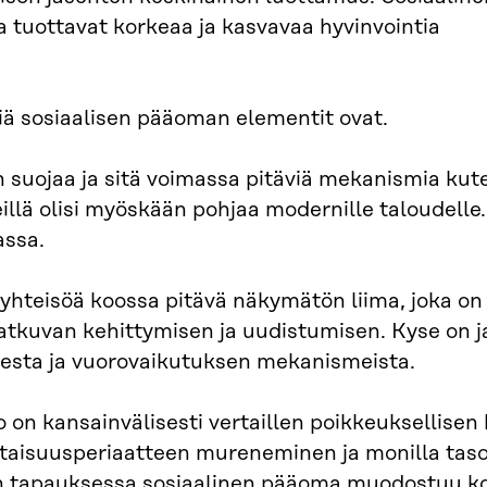
 tuottavat korkeaa ja kasvavaa hyvinvointia
iä sosiaalisen pääoman elementit ovat.
en suojaa ja sitä voimassa pitäviä mekanismia kut
meillä olisi myöskään pohjaa modernille taloudelle.
assa.
hteisöä koossa pitävä näkymätön liima, joka on
 jatkuvan kehittymisen ja uudistumisen. Kyse on 
sesta ja vuorovaikutuksen mekanismeista.
on kansainvälisesti vertaillen poikkeuksellisen 
rtaisuusperiaatteen mureneminen ja monilla taso
en tapauksessa sosiaalinen pääoma muodostuu k