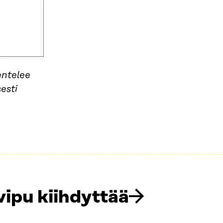
entelee
esti
vipu kiihdyttää