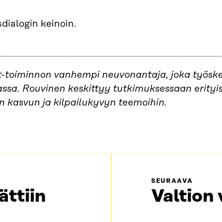
dialogin keinoin.
t-toiminnon vanhempi neuvonantaja, joka työsk
sa. Rouvinen keskittyy tutkimuksessaan erityis
viin kasvun ja kilpailukyvyn teemoihin.
SEURAAVA
ättiin
Valtion 