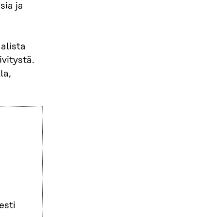
sia ja
alista
vitystä.
la,
esti