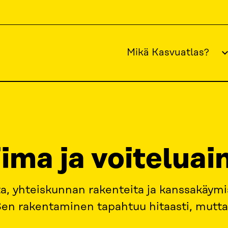
Mikä Kasvuatlas?
HIMILLINEN PÄÄOMA
NÄKYMÄTÖN LIIMA JA VOITELUAINE
ima ja voiteluai
, yhteiskunnan rakenteita ja kanssakäymi
Sen rakentaminen tapahtuu hitaasti, mutta