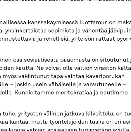
nnallisessa kanssakäymisessä luottamus on meka
, yksinkertaistaa sopimista ja vähentää jälkipui
nnustettavia ja rehellisiä, yhteisön rattaat pyöri
inen osa sosiaalisesta pääomasta on sitoutunut 
iden kautta. Ne voivat olla valtion viraston kalta
ta myös vakiintunut tapa vaihtaa kaveriporukan
le – joskin usein vähäiselle ja varautuneelle –
delle. Kunnioitamme meritokratiaa ja nautimme
a tuho, yritysten välinen jatkuva kilvoittelu, on t
kaa kantaa, mutta työntekijöiden tuska on eri asi
tää kipuja vahvan sosiaalisen turvaverkon avulla