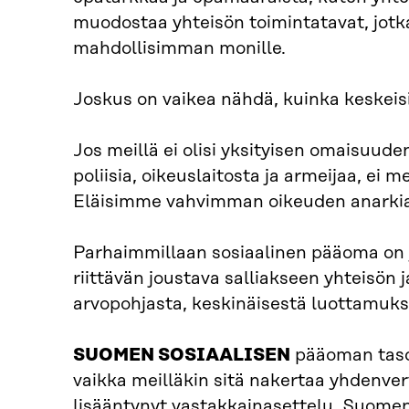
muodostaa yhteisön toimintatavat, jotka
mahdollisimman monille.
Joskus on vaikea nähdä, kuinka keskeis
Jos meillä ei olisi yksityisen omaisuud
poliisia, oikeuslaitosta ja armeijaa, ei 
Eläisimme vahvimman oikeuden anarki
Parhaimmillaan sosiaalinen pääoma on y
riittävän joustava salliakseen yhteisön
arvopohjasta, keskinäisestä luottamuk
SUOMEN SOSIAALISEN
pääoman taso 
vaikka meilläkin sitä nakertaa yhdenve
lisääntynyt vastakkainasettelu. Suom