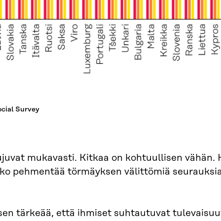
ocial Survey
sujuvat mukavasti. Kitkaa on kohtuullisen vähän.
rkko pehmentää törmäyksen välittömiä seurauksia
n tärkeää, että ihmiset suhtautuvat tulevaisu