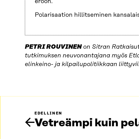
eroon.
Polarisaation hillitseminen kansalais
PETRI ROUVINEN
on Sitran Ratkaisu
tutkimuksen neuvonantajana myös Etlas
elinkeino- ja kilpailupolitiikkaan liitty
EDELLINEN
Vetreämpi kuin pel