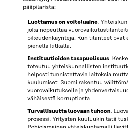
pääpilarista:
Luottamus on voiteluaine
. Yhteisku
joka nopeuttaa vuorovaikutustilanteita
oikeudenkäyntejä. Kun tilanteet ovat e
pienellä kitkalla.
Instituutioiden tasapuolisuus
. Keske
toteutuu yhteiskunnallisten instituutio
helposti tunnistettavia laitoksia mut
kuulumiset. Suomi rakentuu välittömäl
vuorovaikutukselle ja yhdenvertaisuu
vähäisestä korruptiosta.
Turvallisuutta luovaan tuhoon
. Luov
prosessi. Yritysten kuuluukin tätä tus
Pohjoismainen yhteiskuntamalli lievit