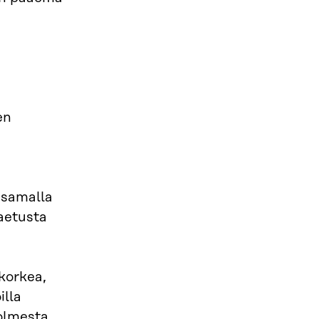
en
 samalla
jaetusta
korkea,
illa
olmesta