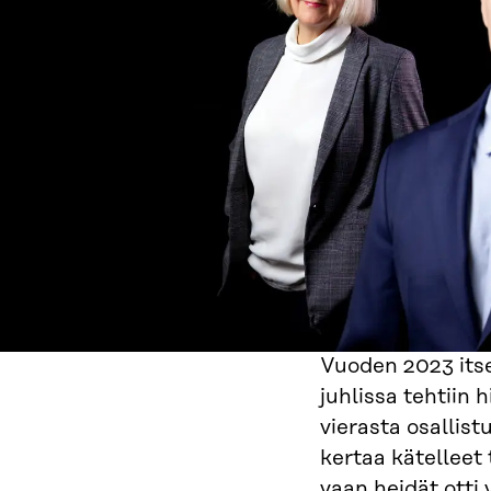
Vuoden 2023 its
juhlissa tehtiin 
vierasta osallistu
kertaa kätelleet 
vaan heidät ott