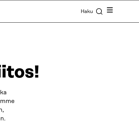
Valikko
Haku
iitos!
nka
tsemme
n,
en.