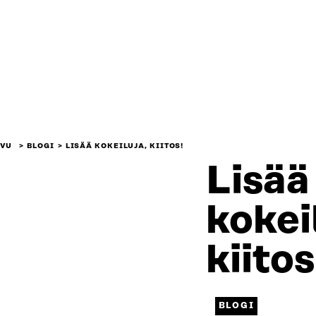
IVU
BLOGI
LISÄÄ KOKEILUJA, KIITOS!
Lisää
kokei
kiitos
BLOGI