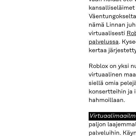
kansalliseläimet
Väentungokselta v
nämä Linnan juhla
virtuaalisesti
Ro
palvelussa
. Kyse
kertaa järjestett
Roblox on yksi 
virtuaalinen maa
siellä omia pelej
konsertteihin ja 
hahmoillaan.
Virtuaalimaailm
Virtuaalimaailm
paljon laajemmal
palveluihin. Käy