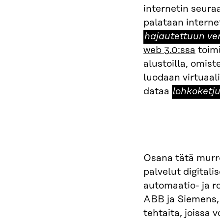
internetin seuraa
palataan internet
hajautettuun ve
web 3.0:ssa
toimi
alustoilla, omist
luodaan virtuaal
lohkoketju
dataa
lohkoketju
Osana tätä murro
palvelut digitali
automaatio- ja r
ABB ja Siemens, 
tehtaita, joissa 