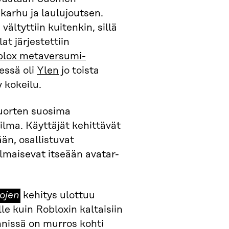
 karhu ja laulujoutsen.
ältyttiin kuitenkin, sillä
t järjestettiin
blox metaversumi-
essä oli
Ylen
jo toista
y kokeilu.
nuorten suosima
ilma. Käyttäjät kehittävät
ään, osallistuvat
ilmaisevat itseään avatar-
ojen
ojen
kehitys ulottuu
le kuin Robloxin kaltaisiin
nnissä on murros kohti