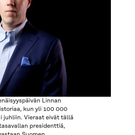
enäisyyspäivän Linnan
historiaa, kun yli 100 000
i juhliin. Vieraat eivät tällä
tasavallan presidenttiä,
i vastaan Suomen