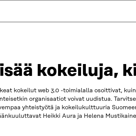
isää kokeiluja, k
eat kokeilut web 3.0 -toimialalla osoittivat, kui
nteisetkin organisaatiot voivat uudistua. Tarvi
vempaa yhteistyötä ja kokeilukulttuuria Suomee
äänkuuluttavat Heikki Aura ja Helena Mustikain