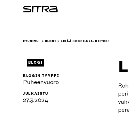
Siirry
Sitra
suoraan
sisältöön
↓
ETUSIVU
BLOGI
LISÄÄ KOKEILUJA, KIITOS!
L
BLOGI
BLOGIN TYYPPI
Puheenvuoro
Rohk
peri
JULKAISTU
27.3.2024
vah
per