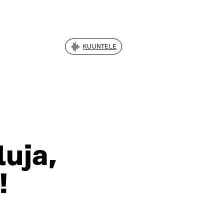
KUUNTELE
luja,
!