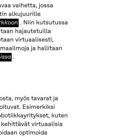
vaa vaihetta, jossa
hajautettuun
in alkujuurille
verkkoon
rkkoon
. Niin kutsutussa
taan hajautetuilla
etaan virtuaalisesti,
imaailmoja ja hallitaan
issa
issa
.
sta, myös tavarat ja
soituvat. Esimerkiksi
obotiikkayritykset, kuten
kehittävät virtuaalisia
voidaan optimoida