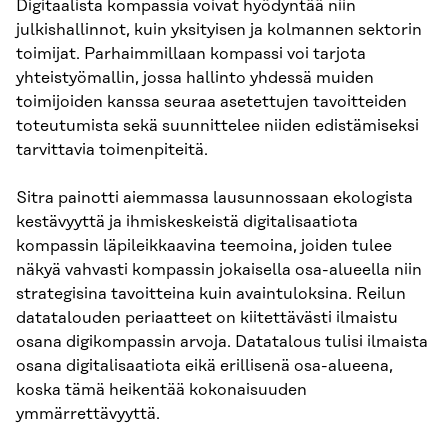
Digitaalista kompassia voivat hyödyntää niin
julkishallinnot, kuin yksityisen ja kolmannen sektorin
toimijat. Parhaimmillaan kompassi voi tarjota
yhteistyömallin, jossa hallinto yhdessä muiden
toimijoiden kanssa seuraa asetettujen tavoitteiden
toteutumista sekä suunnittelee niiden edistämiseksi
tarvittavia toimenpiteitä.
Sitra painotti aiemmassa lausunnossaan ekologista
kestävyyttä ja ihmiskeskeistä digitalisaatiota
kompassin läpileikkaavina teemoina, joiden tulee
näkyä vahvasti kompassin jokaisella osa-alueella niin
strategisina tavoitteina kuin avaintuloksina. Reilun
datatalouden periaatteet on kiitettävästi ilmaistu
osana digikompassin arvoja. Datatalous tulisi ilmaista
osana digitalisaatiota eikä erillisenä osa-alueena,
koska tämä heikentää kokonaisuuden
ymmärrettävyyttä.