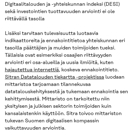
Digitaalitalouden ja -yhteiskunnan indeksi (DESI)
sekä investointien tuottavuuden arviointi ei ole
riittävällä tasolla
Lisäksi tarvitaan tulevaisuutta luotaavia
indikaattoreita ja ennakointitietoa yhteiskunnan eri
tasoilla päättäjien ja muiden toimijoiden tueksi.
Tällaisia ovat esimerkiksi osaajien riittävyyden
arviointi eri osa-alueilla ja uusia ilmiöitä, kuten
hajautettua internettiä
, koskeva ennakointitieto.
Sitran Datatalouden tiekartta -projektissa
luodaan
mittaristoa tarjoamaan tilannekuvaa
datatalouskehityksestä ja tukemaan ennakointia sen
kehittymisestä. Mittaristo on tarkoitettu niin
yksityisen ja julkisen sektorin toimijoiden kuin
kansalaistenkin käyttöön. Sitra toivoo mittariston
tukevan Suomen digitaalisen kompassin
vaikuttavuuden arviointia.