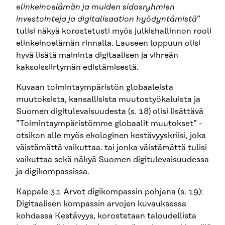
elinkeinoelämän ja muiden sidosryhmien
investointeja ja digitalisaation hyödyntämistä
”
tulisi näkyä korostetusti myös julkishallinnon rooli
elinkeinoelämän rinnalla. Lauseen loppuun olisi
hyvä lisätä maininta digitaalisen ja vihreän
kaksoissiirtymän edistämisestä.
Kuvaan toimintaympäristön globaaleista
muutoksista, kansallisista muutostyökaluista ja
Suomen digitulevaisuudesta (s. 18) olisi lisättävä
”Toimintaympäristömme globaalit muutokset” -
otsikon alle myös ekologinen kestävyyskriisi, joka
väistämättä vaikuttaa. tai jonka väistämättä tulisi
vaikuttaa sekä näkyä Suomen digitulevaisuudessa
ja digikompassissa.
Kappale 3.1 Arvot digikompassin pohjana (s. 19):
Digitaalisen kompassin arvojen kuvauksessa
kohdassa Kestävyys, korostetaan taloudellista