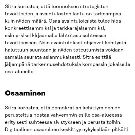
Sitra korostaa, että luonnoksen strategisten
tavoitteiden ja avaintulosten laatu on tärkeämpää
kuin niiden määrä. Osaa avaintuloksista tulee hioa
konkreettisemmiksi ja tarkkarajaisemmiksi,
esimerkiksi kirjaamalla lähtötaso suhteessa
tavoitteeseen. Näin avaintulokset ohjaavat kehitystä
haluttuun suuntaan ja niiden toteutumista voidaan
samalla seurata asianmukaisesti. Sitra esittää
jäljempänä tarkennusehdotuksia kompassin jokaiselle
osa-alueelle.
Osaaminen
Sitra korostaa, että demokratian kehittyminen on
perusteltua nostaa vahvemmin esille osa-alueessa
erityisesti suhteessa sivistykseen ja perustaitoihin.
Digitaalinen osaaminen keskittyy nykyisellään pitkälti