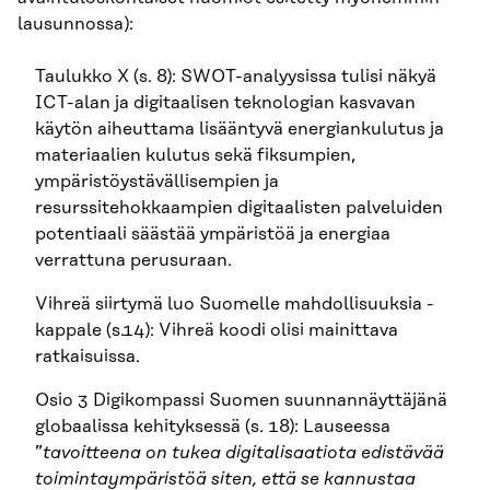
lausunnossa):
Taulukko X (s. 8): SWOT-analyysissa tulisi näkyä
ICT-alan ja digitaalisen teknologian kasvavan
käytön aiheuttama lisääntyvä energiankulutus ja
materiaalien kulutus sekä fiksumpien,
ympäristöystävällisempien ja
resurssitehokkaampien digitaalisten palveluiden
potentiaali säästää ympäristöä ja energiaa
verrattuna perusuraan.
Vihreä siirtymä luo Suomelle mahdollisuuksia -
kappale (s.14): Vihreä koodi olisi mainittava
ratkaisuissa.
Osio 3 Digikompassi Suomen suunnannäyttäjänä
globaalissa kehityksessä (s. 18): Lauseessa
”
tavoitteena on tukea digitalisaatiota edistävää
toimintaympäristöä siten, että se kannustaa