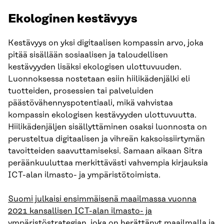
Ekologinen kestävyys
Kestävyys on yksi digitaalisen kompassin arvo, joka
pitää sisällään sosiaalisen ja taloudellisen
kestävyyden lisäksi ekologisen ulottuvuuden.
Luonnoksessa nostetaan esiin hiilikädenjälki eli
tuotteiden, prosessien tai palveluiden
päästövähennyspotentiaali, mikä vahvistaa
kompassin ekologisen kestävyyden ulottuvuutta.
Hiilikädenjäljen sisällyttäminen osaksi luonnosta on
perusteltua digitaalisen ja vihreän kaksoissiirtymän
tavoitteiden saavuttamiseksi. Samaan aikaan Sitra
peräänkuuluttaa merkittävästi vahvempia kirjauksia
ICT-alan ilmasto- ja ympäristötoimista.
Suomi julkaisi ensimmäisenä maailmassa vuonna
2021 kansallisen ICT-alan ilmasto- ja
ympäristöstrategian
, joka on herättänyt maailmalla ja