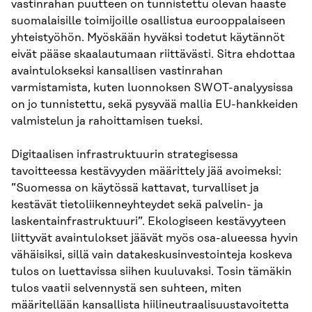
vastinrahan puutteen on tunnistettu olevan haaste
suomalaisille toimijoille osallistua eurooppalaiseen
yhteistyöhön. Myöskään hyväksi todetut käytännöt
eivät pääse skaalautumaan riittävästi. Sitra ehdottaa
avaintulokseksi kansallisen vastinrahan
varmistamista, kuten luonnoksen SWOT-analyysissa
on jo tunnistettu, sekä pysyvää mallia EU-hankkeiden
valmistelun ja rahoittamisen tueksi.
Digitaalisen infrastruktuurin strategisessa
tavoitteessa kestävyyden määrittely jää avoimeksi:
”Suomessa on käytössä kattavat, turvalliset ja
kestävät tietoliikenneyhteydet sekä palvelin- ja
laskentainfrastruktuuri”. Ekologiseen kestävyyteen
liittyvät avaintulokset jäävät myös osa-alueessa hyvin
vähäisiksi, sillä vain datakeskusinvestointeja koskeva
tulos on luettavissa siihen kuuluvaksi. Tosin tämäkin
tulos vaatii selvennystä sen suhteen, miten
määritellään kansallista hiilineutraalisuustavoitetta