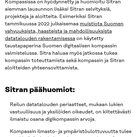
Kompassissa on hyödynnetty ja huomioitu Sitran
aiemman lausunnon lisäksi Sitran selvityksiä,
projekteja ja aloitteita. Esimerkiksi Sitran
tammikuussa 2022 julkaisemaa
muistiota Suomen
vahvuuksista, haasteista ja mahdollisuuksista
datatalouden rakentamisessa
on käytetty
taustapaperina Suomen digitaalisen kompassin
valmistelussa. Sitra haluaa myös jatkossa tukea
kompassin toteuttamista sekä kompassin ja Sitran
aloitteiden yhteensovittamista.
Sitran päähuomiot
:
Reilun datatalouden periaatteet, mukaan lukien
vastuullisuus ja yksilöiden oikeudet, on kiitettävästi
ilmaistu osana digikompassin arvoja.
Kompassin ilmasto- ja ympäristöulottuvuutta tulee