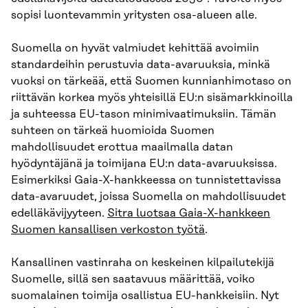
sopisi luontevammin yritysten osa-alueen alle.
Suomella on hyvät valmiudet kehittää avoimiin
standardeihin perustuvia data-avaruuksia, minkä
vuoksi on tärkeää, että Suomen kunnianhimotaso on
riittävän korkea myös yhteisillä EU:n sisämarkkinoilla
ja suhteessa EU-tason minimivaatimuksiin. Tämän
suhteen on tärkeä huomioida Suomen
mahdollisuudet erottua maailmalla datan
hyödyntäjänä ja toimijana EU:n data-avaruuksissa.
Esimerkiksi Gaia-X-hankkeessa on tunnistettavissa
data-avaruudet, joissa Suomella on mahdollisuudet
edelläkävijyyteen.
Sitra luotsaa Gaia-X-hankkeen
Suomen kansallisen verkoston työtä
.
Kansallinen vastinraha on keskeinen kilpailutekijä
Suomelle, sillä sen saatavuus määrittää, voiko
suomalainen toimija osallistua EU-hankkeisiin. Nyt