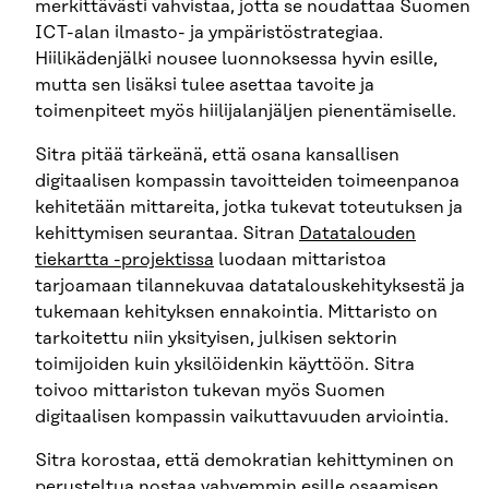
merkittävästi vahvistaa, jotta se noudattaa Suomen
ICT-alan ilmasto- ja ympäristöstrategiaa.
Hiilikädenjälki nousee luonnoksessa hyvin esille,
mutta sen lisäksi tulee asettaa tavoite ja
toimenpiteet myös hiilijalanjäljen pienentämiselle.
Sitra pitää tärkeänä, että osana kansallisen
digitaalisen kompassin tavoitteiden toimeenpanoa
kehitetään mittareita, jotka tukevat toteutuksen ja
kehittymisen seurantaa. Sitran
Datatalouden
tiekartta -projektissa
luodaan mittaristoa
tarjoamaan tilannekuvaa datatalouskehityksestä ja
tukemaan kehityksen ennakointia. Mittaristo on
tarkoitettu niin yksityisen, julkisen sektorin
toimijoiden kuin yksilöidenkin käyttöön. Sitra
toivoo mittariston tukevan myös Suomen
digitaalisen kompassin vaikuttavuuden arviointia.
Sitra korostaa, että demokratian kehittyminen on
perusteltua nostaa vahvemmin esille osaamisen