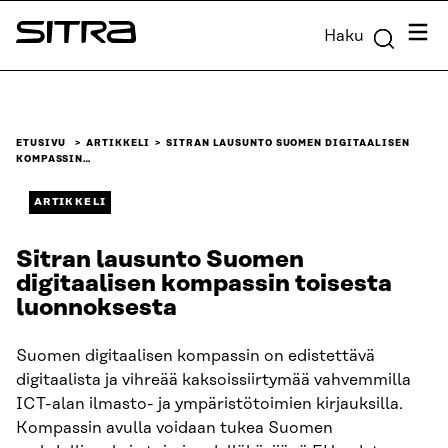
Siirry
Valik
Haku
suoraan
Sitra
sisältöön
↓
ETUSIVU
ARTIKKELI
SITRAN LAUSUNTO SUOMEN DIGITAALISEN
KOMPASSIN…
ARTIKKELI
Sitran lausunto Suomen
digitaalisen kompassin toisesta
luonnoksesta
Suomen digitaalisen kompassin on edistettävä
digitaalista ja vihreää kaksoissiirtymää vahvemmilla
ICT-alan ilmasto- ja ympäristötoimien kirjauksilla.
Kompassin avulla voidaan tukea Suomen