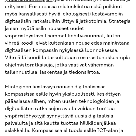
erityisesti Euroopassa mielenkiintoa sekä poikinut
myös kansallisesti hyviä, ekologisesti kestävämpiin
digitaalisiin ratkaisuihin liittyviä jatkotoimia. Strategia
ja sen myötä esiin nousseet uudet
ympäristöystävällisemmät kehityssuunnat, kuten
vihreä koodi, eivät kuitenkaan nouse edes mainintana
digitaalisen kompassin nykyisessä luonnoksessa.
Vihreällä koodilla tarkoitetaan resurssitehokkaampia
ohjelmistoratkaisuja, jotka vaativat vähemmän
tallennustilaa, laskentaa ja tiedonsiirtoa.
Ekologinen kestävyys nousee digitaalisessa
kompassissa esille hyvin yksipuolisesti, keskittyen
pääasiassa siihen, miten uusien teknologioiden ja
digitaalisten ratkaisujen avulla voidaan tuottaa
ympäristöhyötyjä synnyttäviä uusia digitaalisia
palveluita ja sitä kautta tuottaa hiilikädenjälkeä
asiakkaille. Kompassissa ei tuoda esille ICT-alan ja