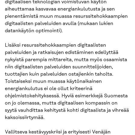
digitaalisen teknologian voimistuvan käytön
aiheuttamaa kasvavaa energiankulutusta ja sen
pienentämistä muun muassa resurssitehokkaampien
digitaalisten palveluiden avulla (mukaan lukien
datankäytön optimointi).
Lisäksi resurssitehokkaampien digitaalisten
palveluiden ja ratkaisujen edistäminen edellyttää
nykyistä parempia mittareita, mutta myös osaamista
niin digitaalisten palveluiden suunnittelijoiden,
tuottajien kuin palveluiden ostajienkin taholta.
Toistaiseksi muun muassa käytönaikainen
energiankulutus ei ole ollut kriteerinä
ohjelmistokehityksessä. Hyviä esimerkkejä Suomesta
on jo olemassa, mutta digitaalisen kompassin on
syytä vauhdittaa kehitystä kohti digitaalista ja vihreää
kaksoissiirtymää.
Vallitseva kestävyyskriisi ja erityisesti Venäjän