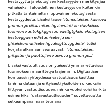
kestävyyttä ja ekologisen kestävyyden merkitys jää
vähäiseksi. Taloudellinen kestävyys on kuitenkin
pitkällä tähtäimellä riippuvainen ekologisesta
kestävyydestä. Lisäksi lause ”
Kansalaisten kasvava
ymmärrys siitä, miten hyvinvointi on sidoksissa
luonnon kantokykyyn luo edellytyksiä ekologisen
kestävyyden edistämiselle ja sen
yhteiskunnalliselle hyväksyttävyydelle
” tulisi
korjata alkamaan seuraavasti: ”
Kansalaisten,
yritysten ja päättäjien kasvava ymmärrys
…”
Lisäksi vastuullisuus on yleisesti ymmärrettävissä
luonnoksen määrittelyä laajemmin. Digitaalisen
kompassin yhteydessä vastuullisuus käsittää
lähinnä dataan ja erityisesti yksilöiden oikeuksiin
liittyvän vastuullisuuden, minkä vuoksi voisi harkita
esimerkiksi ”datavastuullisuuden” soveltuvuutta
selkeämpänä määritelmänä.