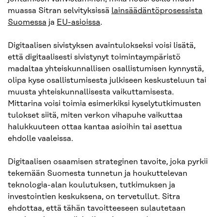
muassa Sitran selvityksissä
lainsäädäntöprosessista
Suomessa
ja
EU-asioissa
.
Digitaalisen sivistyksen avaintulokseksi voisi lisätä,
että digitaalisesti sivistynyt toimintaympäristö
madaltaa yhteiskunnallisen osallistumisen kynnystä,
olipa kyse osallistumisesta julkiseen keskusteluun tai
muusta yhteiskunnallisesta vaikuttamisesta.
Mittarina voisi toimia esimerkiksi kyselytutkimusten
tulokset siitä, miten verkon vihapuhe vaikuttaa
halukkuuteen ottaa kantaa asioihin tai asettua
ehdolle vaaleissa.
Digitaalisen osaamisen strateginen tavoite, joka pyrkii
tekemään Suomesta tunnetun ja houkuttelevan
teknologia-alan koulutuksen, tutkimuksen ja
investointien keskuksena, on tervetullut. Sitra
ehdottaa, että tähän tavoitteeseen sulautetaan