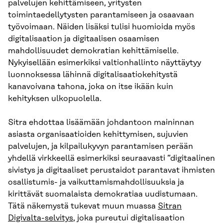
palvelujen kehittämiseen, yritysten
toimintaedellytysten parantamiseen ja osaavaan
työvoimaan. Näiden lisäksi tulisi huomioida myös
digitalisaation ja digitaalisen osaamisen
mahdollisuudet demokratian kehittämiselle.
Nykyisellään esimerkiksi valtionhallinto näyttäytyy
luonnoksessa lähinnä digitalisaatiokehitystä
kanavoivana tahona, joka on itse ikään kuin
kehityksen ulkopuolella.
Sitra ehdottaa lisäämään johdantoon maininnan
asiasta organisaatioiden kehittymisen, sujuvien
palvelujen, ja kilpailukyvyn parantamisen perään
yhdellä virkkeellä esimerkiksi seuraavasti ”digitaalinen
sivistys ja digitaaliset perustaidot parantavat ihmisten
osallistumis- ja vaikuttamismahdollisuuksia ja
kirittävät suomalaista demokratiaa uudistumaan.
Tätä näkemystä tukevat muun muassa
Sitran
Digivalta-selvitys
, joka pureutui digitalisaation