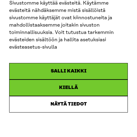
Sivustomme käyttää evästeitä. Käytämme
kehittämään ja tarjoamaan suomalaisille aiempaa
evästeitä nähdäksemme mistä sisällöistä
resurssitehokkaampia ja siten
sivustomme käyttäjät ovat kiinnostuneita ja
ympäristöystävällisempiä digitaalisia palveluita.
mahdollistaaksemme joitakin sivuston
Lisäksi avaintulos vihreää siirtymää edistävistä
toiminnallisuuksia. Voit tutustua tarkemmin
julkisista hankinnoista on vaikeatulkintainen ja vaatii
evästeiden sisältöön ja hallita asetuksiasi
konkreettisemman muotoilun.
evästeasetus-sivulla
SALLI KAIKKI
Tutustu myös
KIELLÄ
ARTIKKELI
NÄYTÄ TIEDOT
Ekoteollisuuspuistoista on moneksi – tukevat
kestävää kasvua
6.7.2026