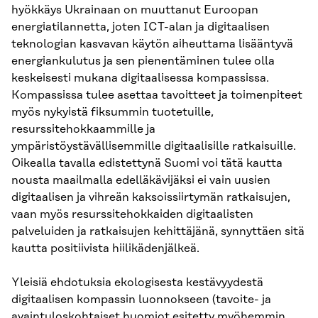
hyökkäys Ukrainaan on muuttanut Euroopan
energiatilannetta, joten ICT-alan ja digitaalisen
teknologian kasvavan käytön aiheuttama lisääntyvä
energiankulutus ja sen pienentäminen tulee olla
keskeisesti mukana digitaalisessa kompassissa.
Kompassissa tulee asettaa tavoitteet ja toimenpiteet
myös nykyistä fiksummin tuotetuille,
resurssitehokkaammille ja
ympäristöystävällisemmille digitaalisille ratkaisuille.
Oikealla tavalla edistettynä Suomi voi tätä kautta
nousta maailmalla edelläkävijäksi ei vain uusien
digitaalisen ja vihreän kaksoissiirtymän ratkaisujen,
vaan myös resurssitehokkaiden digitaalisten
palveluiden ja ratkaisujen kehittäjänä, synnyttäen sitä
kautta positiivista hiilikädenjälkeä.
Yleisiä ehdotuksia ekologisesta kestävyydestä
digitaalisen kompassin luonnokseen (tavoite- ja
avaintuloskohtaiset huomiot esitetty myöhemmin