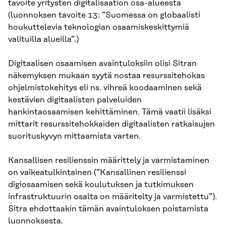
tavoite yritysten digitalisaation osa-alueesta
(luonnoksen tavoite 13: ”Suomessa on globaalisti
houkuttelevia teknologian osaamiskeskittymiä
valituilla alueilla”.)
Digitaalisen osaamisen avaintuloksiin olisi Sitran
näkemyksen mukaan syytä nostaa resurssitehokas
ohjelmistokehitys eli ns. vihreä koodaaminen sekä
kestävien digitaalisten palveluiden
hankintaosaamisen kehittäminen. Tämä vaatii lisäksi
mittarit resurssitehokkaiden digitaalisten ratkaisujen
suorituskyvyn mittaamista varten.
Kansallisen resilienssin määrittely ja varmistaminen
on vaikeatulkintainen (”Kansallinen resilienssi
digiosaamisen sekä koulutuksen ja tutkimuksen
infrastruktuurin osalta on määritelty ja varmistettu”).
Sitra ehdottaakin tämän avaintuloksen poistamista
luonnoksesta.