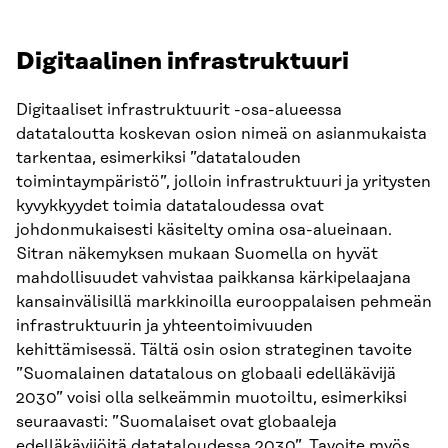
Digitaalinen infrastruktuuri
Digitaaliset infrastruktuurit -osa-alueessa
datataloutta koskevan osion nimeä on asianmukaista
tarkentaa, esimerkiksi ”datatalouden
toimintaympäristö”, jolloin infrastruktuuri ja yritysten
kyvykkyydet toimia datataloudessa ovat
johdonmukaisesti käsitelty omina osa-alueinaan.
Sitran näkemyksen mukaan Suomella on hyvät
mahdollisuudet vahvistaa paikkansa kärkipelaajana
kansainvälisillä markkinoilla eurooppalaisen pehmeän
infrastruktuurin ja yhteentoimivuuden
kehittämisessä. Tältä osin osion strateginen tavoite
”Suomalainen datatalous on globaali edelläkävijä
2030” voisi olla selkeämmin muotoiltu, esimerkiksi
seuraavasti: ”Suomalaiset ovat globaaleja
edelläkävijöitä datataloudessa 2030”. Tavoite myös