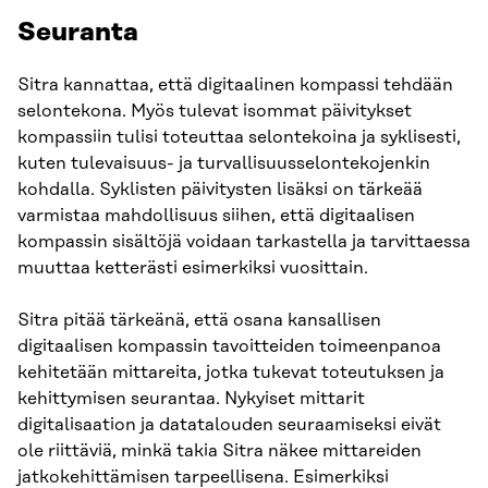
Seuranta
Sitra kannattaa, että digitaalinen kompassi tehdään
selontekona. Myös tulevat isommat päivitykset
kompassiin tulisi toteuttaa selontekoina ja syklisesti,
kuten tulevaisuus- ja turvallisuusselontekojenkin
kohdalla. Syklisten päivitysten lisäksi on tärkeää
varmistaa mahdollisuus siihen, että digitaalisen
kompassin sisältöjä voidaan tarkastella ja tarvittaessa
muuttaa ketterästi esimerkiksi vuosittain.
Sitra pitää tärkeänä, että osana kansallisen
digitaalisen kompassin tavoitteiden toimeenpanoa
kehitetään mittareita, jotka tukevat toteutuksen ja
kehittymisen seurantaa. Nykyiset mittarit
digitalisaation ja datatalouden seuraamiseksi eivät
ole riittäviä, minkä takia Sitra näkee mittareiden
jatkokehittämisen tarpeellisena. Esimerkiksi