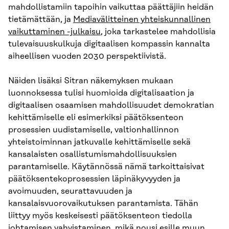
mahdollistamiin tapoihin vaikuttaa päättäjiin heidän
tietämättään, ja
Mediavälitteinen yhteiskunnallinen
vaikuttaminen -julkaisu
, joka tarkastelee mahdollisia
tulevaisuuskulkuja digitaalisen kompassin kannalta
aiheellisen vuoden 2030 perspektiivistä.
Näiden lisäksi Sitran näkemyksen mukaan
luonnoksessa tulisi huomioida digitalisaation ja
digitaalisen osaamisen mahdollisuudet demokratian
kehittämiselle eli esimerkiksi päätöksenteon
prosessien uudistamiselle, valtionhallinnon
yhteistoiminnan jatkuvalle kehittämiselle sekä
kansalaisten osallistumismahdollisuuksien
parantamiselle. Käytännössä nämä tarkoittaisivat
päätöksentekoprosessien läpinäkyvyyden ja
avoimuuden, seurattavuuden ja
kansalaisvuorovaikutuksen parantamista. Tähän
liittyy myös keskeisesti päätöksenteon tiedolla
johtamisen vahvistaminen, mikä nousi esille muun