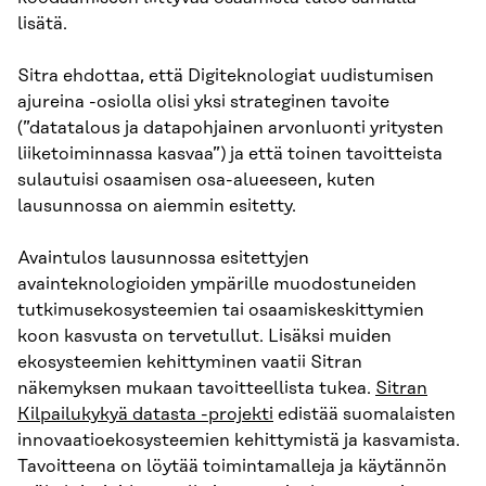
lisätä.
Sitra ehdottaa, että Digiteknologiat uudistumisen
ajureina -osiolla olisi yksi strateginen tavoite
(”datatalous ja datapohjainen arvonluonti yritysten
liiketoiminnassa kasvaa”) ja että toinen tavoitteista
sulautuisi osaamisen osa-alueeseen, kuten
lausunnossa on aiemmin esitetty.
Avaintulos lausunnossa esitettyjen
avainteknologioiden ympärille muodostuneiden
tutkimusekosysteemien tai osaamiskeskittymien
koon kasvusta on tervetullut. Lisäksi muiden
ekosysteemien kehittyminen vaatii Sitran
näkemyksen mukaan tavoitteellista tukea.
Sitran
Kilpailukykyä datasta -projekti
edistää suomalaisten
innovaatioekosysteemien kehittymistä ja kasvamista.
Tavoitteena on löytää toimintamalleja ja käytännön