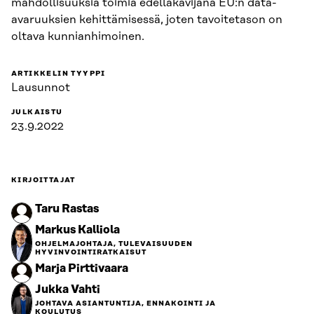
mahdollisuuksia toimia edelläkävijänä EU:n data-
avaruuksien kehittämisessä, joten tavoitetason on
oltava kunnianhimoinen.
ARTIKKELIN TYYPPI
Lausunnot
JULKAISTU
23.9.2022
KIRJOITTAJAT
Taru Rastas
Markus Kalliola
OHJELMAJOHTAJA, TULEVAISUUDEN
HYVINVOINTIRATKAISUT
Marja Pirttivaara
Jukka Vahti
JOHTAVA ASIANTUNTIJA, ENNAKOINTI JA
KOULUTUS