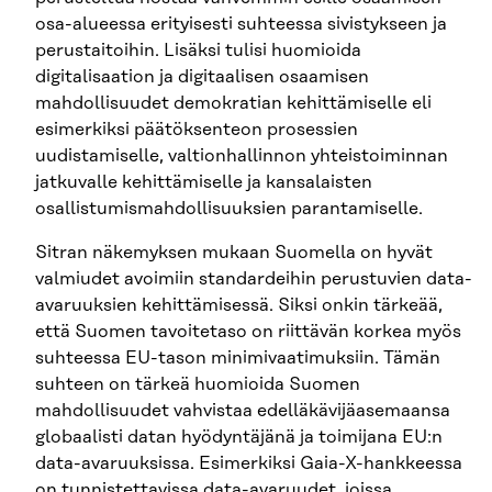
osa-alueessa erityisesti suhteessa sivistykseen ja
perustaitoihin. Lisäksi tulisi huomioida
digitalisaation ja digitaalisen osaamisen
mahdollisuudet demokratian kehittämiselle eli
esimerkiksi päätöksenteon prosessien
uudistamiselle, valtionhallinnon yhteistoiminnan
jatkuvalle kehittämiselle ja kansalaisten
osallistumismahdollisuuksien parantamiselle.
Sitran näkemyksen mukaan Suomella on hyvät
valmiudet avoimiin standardeihin perustuvien data-
avaruuksien kehittämisessä. Siksi onkin tärkeää,
että Suomen tavoitetaso on riittävän korkea myös
suhteessa EU-tason minimivaatimuksiin. Tämän
suhteen on tärkeä huomioida Suomen
mahdollisuudet vahvistaa edelläkävijäasemaansa
globaalisti datan hyödyntäjänä ja toimijana EU:n
data-avaruuksissa. Esimerkiksi Gaia-X-hankkeessa
on tunnistettavissa data-avaruudet, joissa