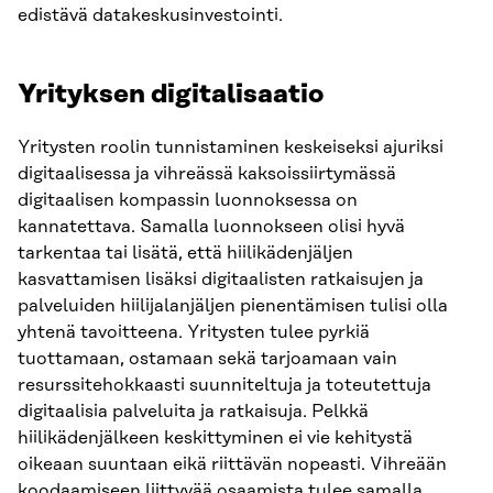
edistävä datakeskusinvestointi.
Yrityksen digitalisaatio
Yritysten roolin tunnistaminen keskeiseksi ajuriksi
digitaalisessa ja vihreässä kaksoissiirtymässä
digitaalisen kompassin luonnoksessa on
kannatettava. Samalla luonnokseen olisi hyvä
tarkentaa tai lisätä, että hiilikädenjäljen
kasvattamisen lisäksi digitaalisten ratkaisujen ja
palveluiden hiilijalanjäljen pienentämisen tulisi olla
yhtenä tavoitteena. Yritysten tulee pyrkiä
tuottamaan, ostamaan sekä tarjoamaan vain
resurssitehokkaasti suunniteltuja ja toteutettuja
digitaalisia palveluita ja ratkaisuja. Pelkkä
hiilikädenjälkeen keskittyminen ei vie kehitystä
oikeaan suuntaan eikä riittävän nopeasti. Vihreään
koodaamiseen liittyvää osaamista tulee samalla