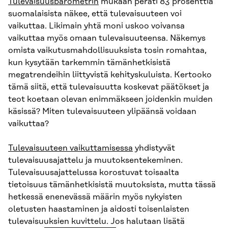
Tulevaisuusbarometrin
mukaan peräti 83 prosenttia
suomalaisista näkee, että tulevaisuuteen voi
vaikuttaa. Likimain yhtä moni uskoo voivansa
vaikuttaa myös omaan tulevaisuuteensa. Näkemys
omista vaikutusmahdollisuuksista tosin romahtaa,
kun kysytään tarkemmin tämänhetkisistä
megatrendeihin liittyvistä kehityskuluista. Kertooko
tämä siitä, että tulevaisuutta koskevat päätökset ja
teot koetaan olevan enimmäkseen joidenkin muiden
käsissä? Miten tulevaisuuteen ylipäänsä voidaan
vaikuttaa?
Tulevaisuuteen vaikuttamisessa
yhdistyvät
tulevaisuusajattelu ja muutoksentekeminen.
Tulevaisuusajattelussa korostuvat toisaalta
tietoisuus tämänhetkisistä muutoksista, mutta tässä
hetkessä enenevässä määrin myös nykyisten
oletusten haastaminen ja aidosti toisenlaisten
tulevaisuuksien kuvittelu. Jos halutaan lisätä