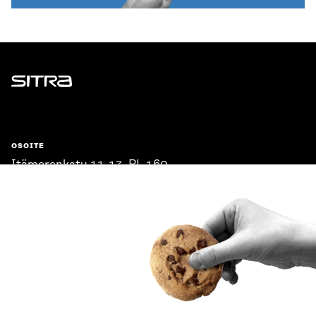
Sitra
OSOITE
Itämerenkatu 11-13, PL 160,
00181 Helsinki
Saapumisohjeet
Y-TUNNUS
0202132-3
PUHELIN
+358 294 618 991
SÄHKÖPOSTI
etunimi.sukunimi@sitra.fi