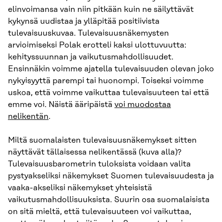
elinvoimansa vain niin pitkään kuin ne säilyttävät
kykynsä uudistaa ja ylläpitää positiivista
tulevaisuuskuvaa. Tulevaisuusnäkemysten
arvioimiseksi Polak erotteli kaksi ulottuvuutta:
kehityssuunnan ja vaikutusmahdollisuudet.
Ensinnäkin voimme ajatella tulevaisuuden olevan joko
nykyisyyttä parempi tai huonompi. Toiseksi voimme
uskoa, että voimme vaikuttaa tulevaisuuteen tai että
emme voi. Näistä ääripäistä
voi muodostaa
nelikentän
.
Miltä suomalaisten tulevaisuusnäkemykset sitten
näyttävät tällaisessa nelikentässä (kuva alla)?
Tulevaisuusbarometrin tuloksista voidaan valita
pystyakseliksi näkemykset Suomen tulevaisuudesta ja
vaaka-akseliksi näkemykset yhteisistä
vaikutusmahdollisuuksista. Suurin osa suomalaisista
on sitä mieltä, että tulevaisuuteen voi vaikuttaa,