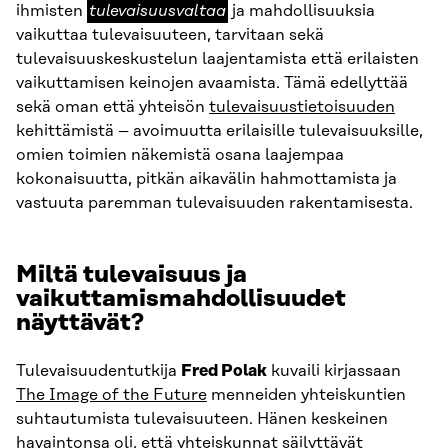
tulevaisuusvaltaa
ihmisten
tulevaisuusvaltaa
ja mahdollisuuksia
vaikuttaa tulevaisuuteen, tarvitaan sekä
tulevaisuuskeskustelun laajentamista että erilaisten
vaikuttamisen keinojen avaamista. Tämä edellyttää
sekä oman että yhteisön
tulevaisuustietoisuuden
kehittämistä – avoimuutta erilaisille tulevaisuuksille,
omien toimien näkemistä osana laajempaa
kokonaisuutta, pitkän aikavälin hahmottamista ja
vastuuta paremman tulevaisuuden rakentamisesta.
Miltä tulevaisuus ja
vaikuttamismahdollisuudet
näyttävät?
Tulevaisuudentutkija
Fred Polak
kuvaili kirjassaan
The Image of the Future
menneiden yhteiskuntien
suhtautumista tulevaisuuteen. Hänen keskeinen
havaintonsa oli, että yhteiskunnat säilyttävät