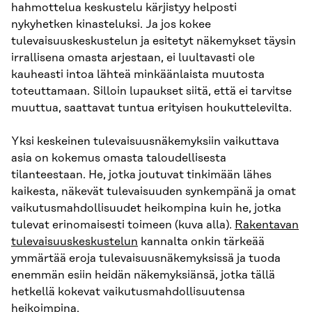
hahmottelua keskustelu kärjistyy helposti
nykyhetken kinasteluksi. Ja jos kokee
tulevaisuuskeskustelun ja esitetyt näkemykset täysin
irrallisena omasta arjestaan, ei luultavasti ole
kauheasti intoa lähteä minkäänlaista muutosta
toteuttamaan. Silloin lupaukset siitä, että ei tarvitse
muuttua, saattavat tuntua erityisen houkuttelevilta.
Yksi keskeinen tulevaisuusnäkemyksiin vaikuttava
asia on kokemus omasta taloudellisesta
tilanteestaan. He, jotka joutuvat tinkimään lähes
kaikesta, näkevät tulevaisuuden synkempänä ja omat
vaikutusmahdollisuudet heikompina kuin he, jotka
tulevat erinomaisesti toimeen (kuva alla).
Rakentavan
tulevaisuuskeskustelun
kannalta onkin tärkeää
ymmärtää eroja tulevaisuusnäkemyksissä ja tuoda
enemmän esiin heidän näkemyksiänsä, jotka tällä
hetkellä kokevat vaikutusmahdollisuutensa
heikoimpina.