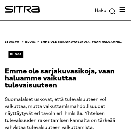
Siirry
Valik
Haku
suoraan
Sitra
sisältöön
↓
ETUSIVU
BLOGI
EMME OLE SARJAKUVASIKOJA, VAAN HALUAMME…
BLOGI
Emme ole sarjakuvasikoja, vaan
haluamme vaikuttaa
tulevaisuuteen
Suomalaiset uskovat, että tulevaisuuteen voi
vaikuttaa, mutta vaikuttamismahdollisuudet
näyttäytyvät eri tavoin eri ihmisille. Yhteisen
tulevaisuuden rakentamisen kannalta on tärkeää
vahvistaa tulevaisuuteen vaikuttamista.