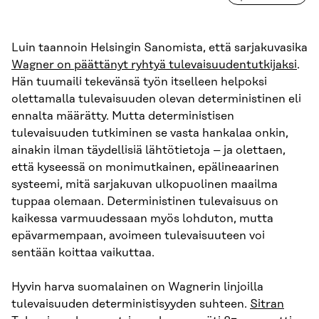
Luin taannoin Helsingin Sanomista, että sarjakuvasika
Wagner on päättänyt ryhtyä tulevaisuudentutkijaksi
.
Hän tuumaili tekevänsä työn itselleen helpoksi
olettamalla tulevaisuuden olevan deterministinen eli
ennalta määrätty. Mutta deterministisen
tulevaisuuden tutkiminen se vasta hankalaa onkin,
ainakin ilman täydellisiä lähtötietoja – ja olettaen,
että kyseessä on monimutkainen, epälineaarinen
systeemi, mitä sarjakuvan ulkopuolinen maailma
tuppaa olemaan. Deterministinen tulevaisuus on
kaikessa varmuudessaan myös lohduton, mutta
epävarmempaan, avoimeen tulevaisuuteen voi
sentään koittaa vaikuttaa.
Hyvin harva suomalainen on Wagnerin linjoilla
tulevaisuuden deterministisyyden suhteen.
Sitran