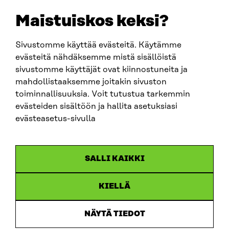
sitra@sitra.fi
Maistuiskos keksi?
Sivustomme käyttää evästeitä. Käytämme
SITRA SOSIAALISESSA MEDIASSA
evästeitä nähdäksemme mistä sisällöistä
sivustomme käyttäjät ovat kiinnostuneita ja
LinkedIn
mahdollistaaksemme joitakin sivuston
Instagram
toiminnallisuuksia. Voit tutustua tarkemmin
YouTube
evästeiden sisältöön ja hallita asetuksiasi
evästeasetus-sivulla
Sitra 2025
SALLI KAIKKI
Tietosuoja
KIELLÄ
Evästeasetukset
Ilmoituskanava
NÄYTÄ TIEDOT
Saavutettavuusseloste