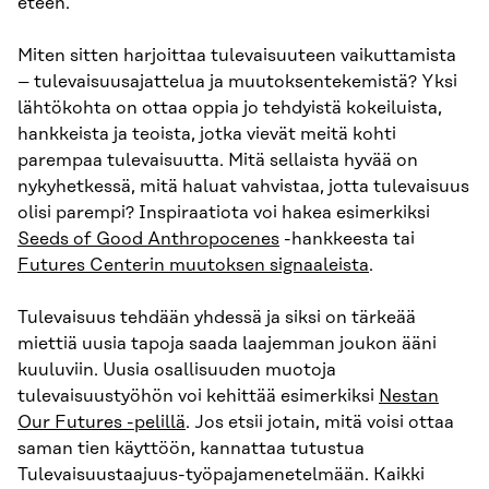
eteen.
Miten sitten harjoittaa tulevaisuuteen vaikuttamista
– tulevaisuusajattelua ja muutoksentekemistä? Yksi
lähtökohta on ottaa oppia jo tehdyistä kokeiluista,
hankkeista ja teoista, jotka vievät meitä kohti
parempaa tulevaisuutta. Mitä sellaista hyvää on
nykyhetkessä, mitä haluat vahvistaa, jotta tulevaisuus
olisi parempi? Inspiraatiota voi hakea esimerkiksi
Seeds of Good Anthropocenes
-hankkeesta tai
Futures Centerin muutoksen signaaleista
.
Tulevaisuus tehdään yhdessä ja siksi on tärkeää
miettiä uusia tapoja saada laajemman joukon ääni
kuuluviin. Uusia osallisuuden muotoja
tulevaisuustyöhön voi kehittää esimerkiksi
Nestan
Our Futures -pelillä
. Jos etsii jotain, mitä voisi ottaa
saman tien käyttöön, kannattaa tutustua
Tulevaisuustaajuus-työpajamenetelmään. Kaikki