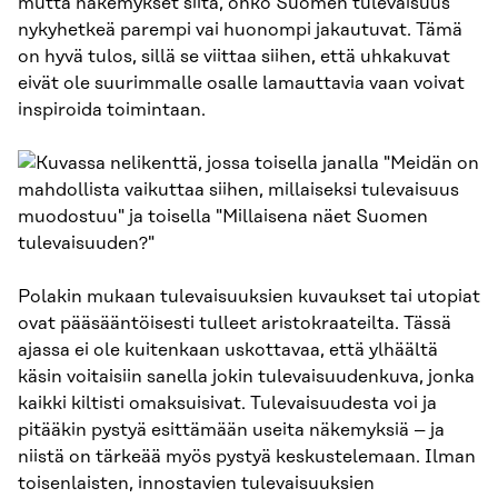
mutta näkemykset siitä, onko Suomen tulevaisuus
nykyhetkeä parempi vai huonompi jakautuvat. Tämä
on hyvä tulos, sillä se viittaa siihen, että uhkakuvat
eivät ole suurimmalle osalle lamauttavia vaan voivat
inspiroida toimintaan.
Polakin mukaan tulevaisuuksien kuvaukset tai utopiat
ovat pääsääntöisesti tulleet aristokraateilta. Tässä
ajassa ei ole kuitenkaan uskottavaa, että ylhäältä
käsin voitaisiin sanella jokin tulevaisuudenkuva, jonka
kaikki kiltisti omaksuisivat. Tulevaisuudesta voi ja
pitääkin pystyä esittämään useita näkemyksiä – ja
niistä on tärkeää myös pystyä keskustelemaan. Ilman
toisenlaisten, innostavien tulevaisuuksien