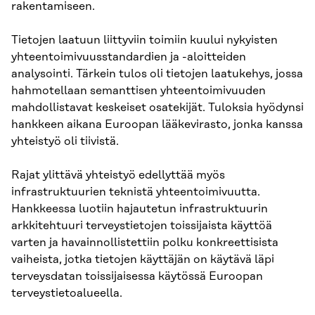
rakentamiseen.
Tietojen laatuun liittyviin toimiin kuului nykyisten
yhteentoimivuusstandardien ja -aloitteiden
analysointi. Tärkein tulos oli tietojen laatukehys, jossa
hahmotellaan semanttisen yhteentoimivuuden
mahdollistavat keskeiset osatekijät. Tuloksia hyödynsi
hankkeen aikana Euroopan lääkevirasto, jonka kanssa
yhteistyö oli tiivistä.
Rajat ylittävä yhteistyö edellyttää myös
infrastruktuurien teknistä yhteentoimivuutta.
Hankkeessa luotiin hajautetun infrastruktuurin
arkkitehtuuri terveystietojen toissijaista käyttöä
varten ja havainnollistettiin polku konkreettisista
vaiheista, jotka tietojen käyttäjän on käytävä läpi
terveysdatan toissijaisessa käytössä Euroopan
terveystietoalueella.