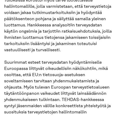
Tuloksissa korostui myös tarve luotettavalle
hallintomallille, jolla varmistetaan, että terveystietoja
voidaan jakaa tutkimustarkoituksiin ja hyödyntää
päätöksenteon pohjana ja säilyttää samalla yleinen
luottamus. Hankkeessa analysoitiin terveysdatan
käytön ongelmia ja tarjottiin ratkaisuehdotuksia, joilla
ihmisten luottamus tietojensa jakamiseen toissijaisiin
tarkoituksiin lisääntyisi ja jakaminen toteutuisi
vastuullisesti ja turvallisesti.
Suurimmat esteet terveysdatan hyödyntämiselle
Euroopassa liittyvät oikeudellisiin näkökohtiin, mikä
osoittaa, että EU:n tietosuoja-asetuksen
soveltamiseen tarvitaan yhdenmukaistamista ja
ohjausta. Myös tulevan Euroopan terveystietoalueen
täytäntöönpanon vaikeudet liittyvät lainsäädännön
yhdenmukaiseen tulkintaan. TEHDAS-hankkeessa
syntyi jäsenmaiden välille konkreettista yhteistyötä ja
suosituksia terveystietojen hallintomallin