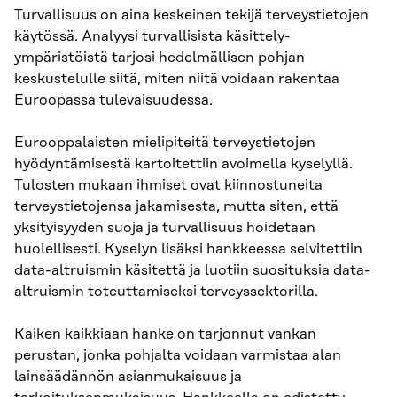
Turvallisuus on aina keskeinen tekijä terveystietojen
käytössä. Analyysi turvallisista käsittely-
ympäristöistä tarjosi hedelmällisen pohjan
keskustelulle siitä, miten niitä voidaan rakentaa
Euroopassa tulevaisuudessa.
Eurooppalaisten mielipiteitä terveystietojen
hyödyntämisestä kartoitettiin avoimella kyselyllä.
Tulosten mukaan ihmiset ovat kiinnostuneita
terveystietojensa jakamisesta, mutta siten, että
yksityisyyden suoja ja turvallisuus hoidetaan
huolellisesti. Kyselyn lisäksi hankkeessa selvitettiin
data-altruismin käsitettä ja luotiin suosituksia data-
altruismin toteuttamiseksi terveyssektorilla.
Kaiken kaikkiaan hanke on tarjonnut vankan
perustan, jonka pohjalta voidaan varmistaa alan
lainsäädännön asianmukaisuus ja