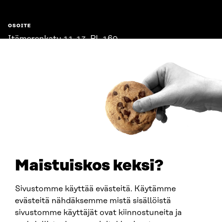
OSOITE
Itämerenkatu 11-13, PL 160,
00181 Helsinki
Saapumisohjeet
Y-TUNNUS
0202132-3
PUHELIN
+358 294 618 991
SÄHKÖPOSTI
etunimi.sukunimi@sitra.fi
sitra@sitra.fi
Maistuiskos keksi?
Sivustomme käyttää evästeitä. Käytämme
SITRA SOSIAALISESSA MEDIASSA
evästeitä nähdäksemme mistä sisällöistä
sivustomme käyttäjät ovat kiinnostuneita ja
LinkedIn