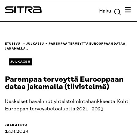
Siirry
Valik
Haku
suoraan
Sitra
sisältöön
↓
ETUSIVU
JULKAISU
PAREMPAA TERVEYTTÄ EUROOPPAAN DATAA
JAKAMALLA…
JULKAISU
Parempaa terveyttä Eurooppaan
dataa jakamalla (tiivistelmä)
Keskeiset havainnot yhteistoimintahankkeesta Kohti
Euroopan terveystietoaluetta 2021–2023
JULKAISTU
14.9.2023