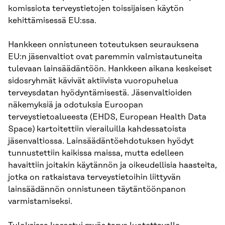
komissiota terveystietojen toissijaisen käytön
kehittämisessä EU:ssa.
Hankkeen onnistuneen toteutuksen seurauksena
EU:n jäsenvaltiot ovat paremmin valmistautuneita
tulevaan lainsäädäntöön. Hankkeen aikana keskeiset
sidosryhmät kävivät aktiivista vuoropuhelua
terveysdatan hyödyntämisestä. Jäsenvaltioiden
näkemyksiä ja odotuksia Euroopan
terveystietoalueesta (EHDS, European Health Data
Space) kartoitettiin vierailuilla kahdessatoista
jäsenvaltiossa. Lainsäädäntöehdotuksen hyödyt
tunnustettiin kaikissa maissa, mutta edelleen
havaittiin joitakin käytännön ja oikeudellisia haasteita,
jotka on ratkaistava terveystietoihin liittyvän
lainsäädännön onnistuneen täytäntöönpanon
varmistamiseksi.