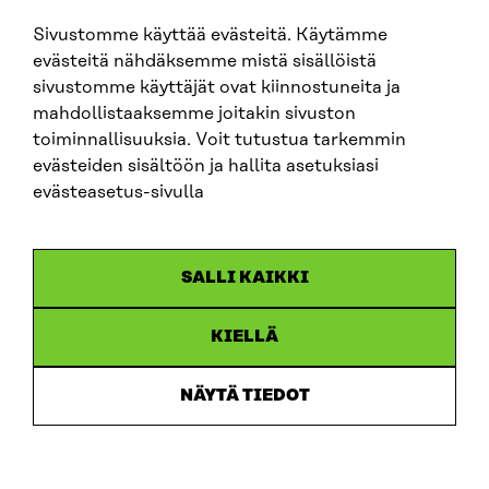
Sivustomme käyttää evästeitä. Käytämme
SITRA SOSIAALISESSA MEDIASSA
evästeitä nähdäksemme mistä sisällöistä
sivustomme käyttäjät ovat kiinnostuneita ja
LinkedIn
mahdollistaaksemme joitakin sivuston
Instagram
toiminnallisuuksia. Voit tutustua tarkemmin
YouTube
evästeiden sisältöön ja hallita asetuksiasi
evästeasetus-sivulla
Sitra 2025
SALLI KAIKKI
Tietosuoja
KIELLÄ
Evästeasetukset
Ilmoituskanava
NÄYTÄ TIEDOT
Saavutettavuusseloste
Asiakirjajulkisuus
Sitran digitaalinen viestintä ja verkkopalvelut