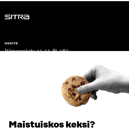
Sitra
OSOITE
Itämerenkatu 11-13, PL 160,
00181 Helsinki
Saapumisohjeet
Y-TUNNUS
0202132-3
PUHELIN
+358 294 618 991
SÄHKÖPOSTI
etunimi.sukunimi@sitra.fi
sitra@sitra.fi
Maistuiskos keksi?