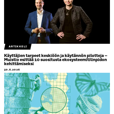
ARTIKKELI
Käyttäjien tarpeet keskiöön ja käytännön pilotteja –
Muistio esittää 10 suositusta ekosysteemitilinpidon
kehittämiseksi
30.6.2026