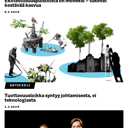
Ekoteollisuuspuistoista on moneksi – tukevat
kestävää kasvua
6.7.2026
ARTIKKELI
Tuottavuusloikka syntyy johtamisesta, ei
teknologiasta
1.7.2026