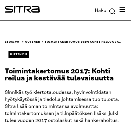
Siirry
Valik
Haku
suoraan
Sitra
sisältöön
↓
ETUSIVU
UUTINEN
TOIMINTAKERTOMUS 2017: KOHTI REILUA JA…
UUTINEN
Toimintakertomus 2017: Kohti
reilua ja kestävää tulevaisuutta
Sinnikäs työ kiertotaloudessa, hyvinvointidatan
hyötykäytössä ja tiedolla johtamisessa tuo tulosta.
Sitra lisää oman toimintansa avoimuutta:
toimintakertomuksen ja tilinpäätöksen lisäksi julki
tulee vuoden 2017 ostolaskut sekä hankerahoitus.