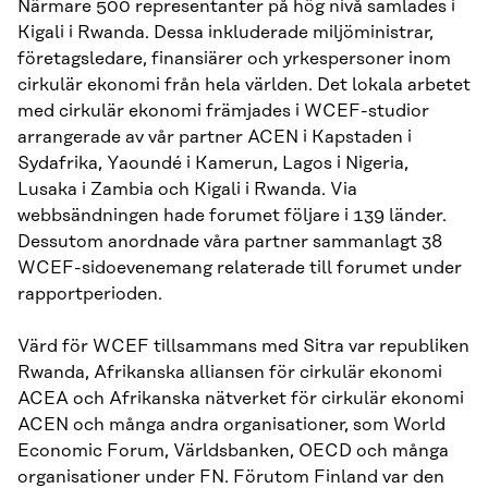
Närmare 500 representanter på hög nivå samlades i
Kigali i Rwanda. Dessa inkluderade miljöministrar,
företagsledare, finansiärer och yrkespersoner inom
cirkulär ekonomi från hela världen. Det lokala arbetet
med cirkulär ekonomi främjades i WCEF-studior
arrangerade av vår partner ACEN i Kapstaden i
Sydafrika, Yaoundé i Kamerun, Lagos i Nigeria,
Lusaka i Zambia och Kigali i Rwanda. Via
webbsändningen hade forumet följare i 139 länder.
Dessutom anordnade våra partner sammanlagt 38
WCEF-sidoevenemang relaterade till forumet under
rapportperioden.
Värd för WCEF tillsammans med Sitra var republiken
Rwanda, Afrikanska alliansen för cirkulär ekonomi
ACEA och Afrikanska nätverket för cirkulär ekonomi
ACEN och många andra organisationer, som World
Economic Forum, Världsbanken, OECD och många
organisationer under FN. Förutom Finland var den