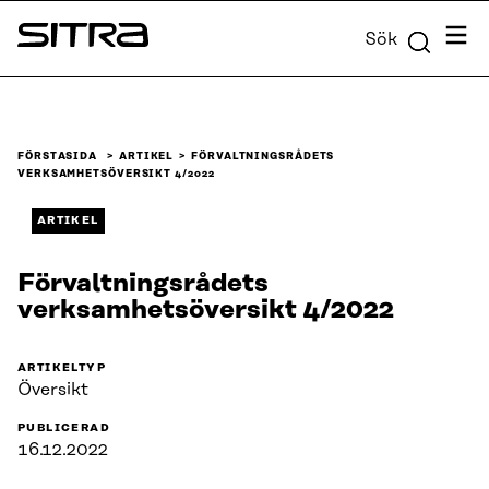
Skip to
Meny
Sök
content
Sitra
↓
FÖRSTASIDA
ARTIKEL
FÖRVALTNINGSRÅDETS
VERKSAMHETSÖVERSIKT 4/2022
ARTIKEL
Förvaltningsrådets
verksamhetsöversikt 4/2022
ARTIKELTYP
Översikt
PUBLICERAD
16.12.2022