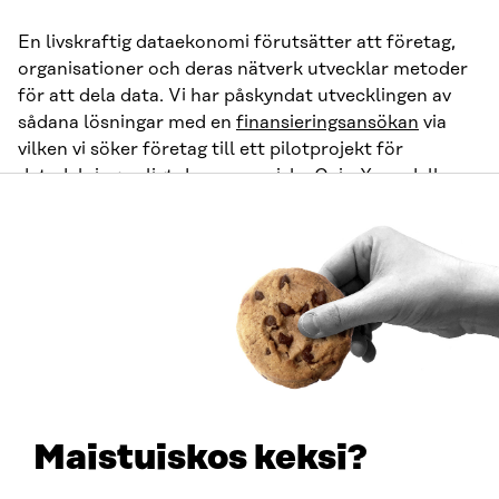
En livskraftig dataekonomi förutsätter att företag,
organisationer och deras nätverk utvecklar metoder
för att dela data. Vi har påskyndat utvecklingen av
sådana lösningar med en
finansieringsansökan
via
vilken vi söker företag till ett pilotprojekt för
datadelning enligt den europeiska Gaia-X-modellen.
Pilotprojekten syftar till att reda ut hur olika
datadelningslösningar kan skapa nytt värde och ny
affärsverksamhet. I startskedet väljer vi tre
pilotprojekt som ska finansieras. Till exempel i
Fintraffics pilotprojekt utvecklar man tillsammans
med Finnair, Finavia och ett logistikekosystem
lösningar som påskyndar hanteringen och
uppföljningen av flygfrakt på Helsingfors-Vanda
flygplats. Finansieringsansökan pågår till september
Maistuiskos keksi?
2023.