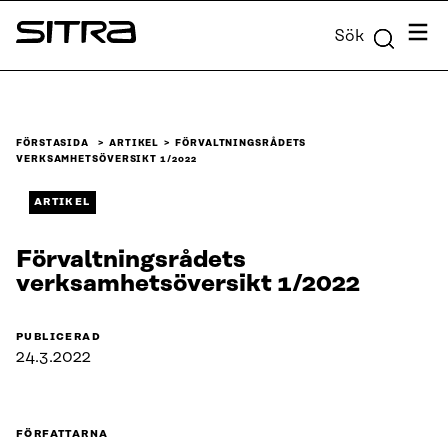
Skip to
Meny
Sök
content
Sitra
↓
FÖRSTASIDA
ARTIKEL
FÖRVALTNINGSRÅDETS
VERKSAMHETSÖVERSIKT 1/2022
ARTIKEL
Förvaltningsrådets
verksamhetsöversikt 1/2022
PUBLICERAD
24.3.2022
FÖRFATTARNA