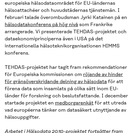
europeiska hälsodataområdet för EU-ländernas
hälsoattachéer och huvudstädernas tjänstemän. I
februari talade överombudsman Jyrki Katainen på en
hälsodatakonferens på hög nivå
som Frankrike
arrangerade. Vi presenterade TEHDAS-projektet och
dataekonomiprinciperna även i USA på det
internationella hälsoteknikorganisationen HIMMS
konferens.
TEHDAS-projektet har tagit fram rekommendationer
för Europeiska kommissionen om
röjande av hinder
för gränsöverskridande delning av hälsodata
för att
förena data som insamlats på olika sätt inom EU-
länder för forskning och beslutsfattande. I december
startade projektet en
medborgarenkät
för att utreda
vad européerna tänker om datasäkert utnyttjande av
hälsouppgifter.
Arbetet i Hälsodata 2030-projektet fortsätter fram