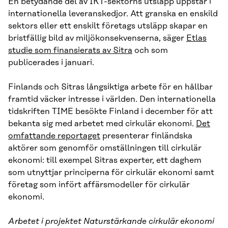
En betydande del av IKT-sektorns utsläpp uppstår i
internationella leveranskedjor. Att granska en enskild
sektors eller ett enskilt företags utsläpp skapar en
bristfällig bild av miljökonsekvenserna, säger
Etlas
studie som finansierats av Sitra
och som
publicerades i januari.
Finlands och Sitras långsiktiga arbete för en hållbar
framtid väcker intresse i världen. Den internationella
tidskriften TIME besökte Finland i december för att
bekanta sig med arbetet med cirkulär ekonomi.
Det
omfattande reportaget
presenterar finländska
aktörer som genomför omställningen till cirkulär
ekonomi: till exempel Sitras experter, ett daghem
som utnyttjar principerna för cirkulär ekonomi samt
företag som infört affärsmodeller för cirkulär
ekonomi.
Arbetet i projektet Naturstärkande cirkulär ekonomi