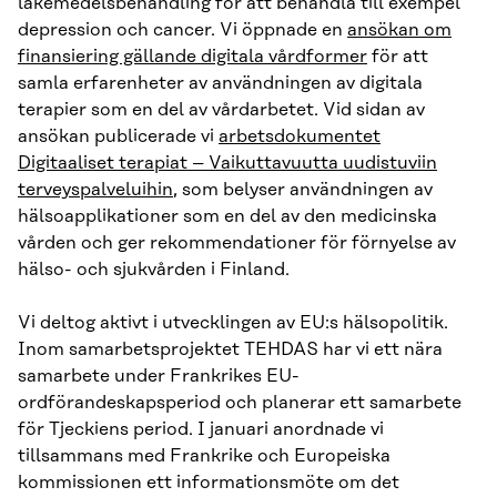
läkemedelsbehandling för att behandla till exempel
depression och cancer. Vi öppnade en
ansökan om
finansiering gällande digitala vårdformer
för att
samla erfarenheter av användningen av digitala
terapier som en del av vårdarbetet. Vid sidan av
ansökan publicerade vi
arbetsdokumentet
Digitaaliset terapiat – Vaikuttavuutta uudistuviin
terveyspalveluihin
, som belyser användningen av
hälsoapplikationer som en del av den medicinska
vården och ger rekommendationer för förnyelse av
hälso- och sjukvården i Finland.
Vi deltog aktivt i utvecklingen av EU:s hälsopolitik.
Inom samarbetsprojektet TEHDAS har vi ett nära
samarbete under Frankrikes EU-
ordförandeskapsperiod och planerar ett samarbete
för Tjeckiens period. I januari anordnade vi
tillsammans med Frankrike och Europeiska
kommissionen ett informationsmöte om det